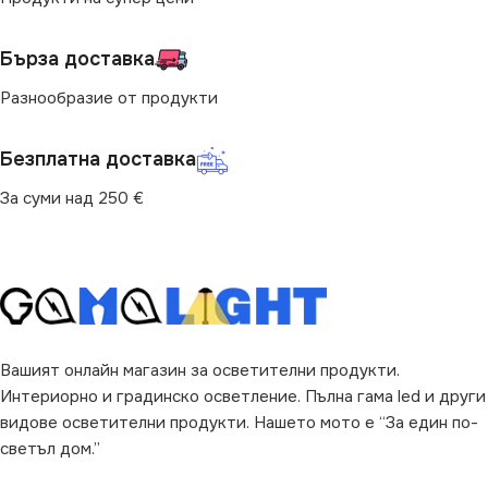
ЦВЕТНА ТЕМПЕРАТУРА
Бърза доставка
ПРЕДНАЗНАЧЕНИЕ
(K)
Разнообразие от продукти
за Барплот
,
за Детска Стая
,
4000
за Дневна
,
за Коридор
,
за
Кухня
,
за Магазин
,
за Офис
,
Безплатна доставка
за Спалня
,
за Таван
,
за
ПРЕДНАЗНАЧЕНИЕ
Трапезария
,
за Хол
За суми над 250 €
за Барплот
,
за Дневна
,
за
ВИД
с Крушки
Коридор
,
за Кухня
,
за
Магазин
,
за Офис
,
за
Спалня
,
за Таван
,
за
ЦВЯТ
Трапезария
,
за Хол
Златисто
,
Опушен
Вашият онлайн магазин за осветителни продукти.
НАЧИН НА МОНТАЖ
Интериорно и градинско осветление. Пълна гама led и други
видове осветителни продукти. Нашето мото е “За един по-
Повърхностен
светъл дом.”