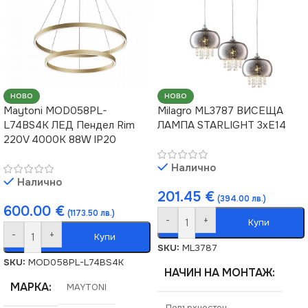
НОВО
НОВО
Maytoni MOD058PL-
Milagro ML3787 ВИСЕЩА
L74BS4K ЛЕД Пендел Rim
ЛАМПА STARLIGHT 3xE14
220V 4000K 88W IP20
Налично
Налично
201.45
€
(394.00 лв.)
600.00
€
(1173.50 лв.)
-
+
Купи
-
+
Купи
SKU:
ML3787
SKU:
MOD058PL-L74BS4K
НАЧИН НА МОНТАЖ
МАРКА
MAYTONI
Повърхностен