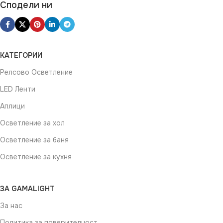
ДИМИРАНЕ
Сподели ни
Не се димира
ВИД
КАТЕГОРИИ
LED
Релсово Осветление
ЦВЯТ
Златисто
LED Ленти
Аплици
Осветление за хол
Осветление за баня
Осветление за кухня
ЗА GAMALIGHT
За нас
Политика за поверителност