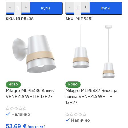
-
+
-
+
Купи
Купи
SKU:
MLP5438
SKU:
MLP5451
НОВО
НОВО
Milagro MLP5436 Аплик
Milagro MLP5437 Висяща
VENEZIA WHITE 1xE27
лампа VENEZIA WHITE
1xE27
Налично
Налично
53.69
€
(105.01 лв.)