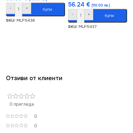
56.24
€
(110.00 лв.)
-
+
Купи
-
+
Купи
SKU:
MLP5436
SKU:
MLP5437
Отзиви от клиенти
0 прегледа
0
0