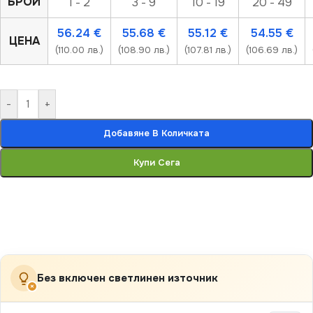
БРОЙ
1 - 2
3 - 9
10 - 19
20 - 49
56.24
€
55.68
€
55.12
€
54.55
€
ЦЕНА
(110.00 лв.)
(108.90 лв.)
(107.81 лв.)
(106.69 лв.)
-
+
Добавяне В Количката
Купи Сега
Без включен светлинен източник
×