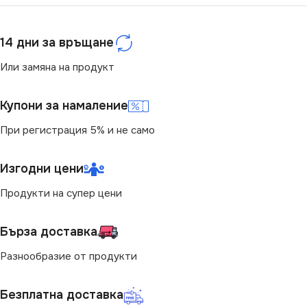
ЦВЕТНА ТЕМПЕРАТУРА
НАПРЕЖЕНИЕ (V)
(K)
14 дни за връщане
220V
4000
Или замяна на продукт
ЦВЕТНА ТЕМПЕРАТУРА
СВЕТЛИНЕН ПОТОК
Купони за намаление
(K)
(LM)
При регистрация 5% и не само
4000
690
Изгодни цени
СВЕТЛИНЕН ПОТОК
СТЕПЕН НА ЗАЩИТА
Продукти на супер цени
(LM)
IP44
Бърза доставка
966
Разнообразие от продукти
МОЩНОСТ (W)
8
СТЕПЕН НА ЗАЩИТА
Безплатна доставка
ПРЕДНАЗНАЧЕНИЕ