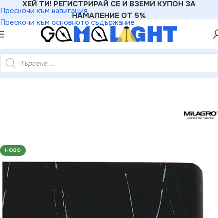
ХЕЙ ТИ! РЕГИСТРИРАЙ СЕ И ВЗЕМИ КУПОН ЗА
Прескочи към навигация
НАМАЛЕНИЕ ОТ 5%
Прескочи към основното съдържание
плици
»
Milagro ML6471 PIERCE BLACK 12W LED стенна лампа
НОВО