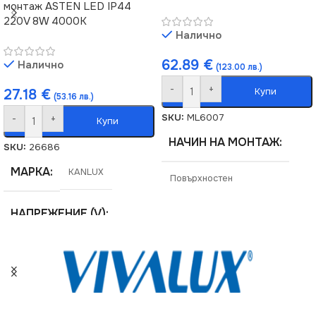
монтаж ASTEN LED IP44
220V 8W 4000K
ВИД
LED
Налично
62.89
€
Налично
(123.00 лв.)
ЦВЯТ
Черно
-
+
Купи
27.18
€
(53.16 лв.)
SKU:
ML6007
-
+
Купи
НАЧИН НА МОНТАЖ
SKU:
26686
МАРКА
KANLUX
Повърхностен
НАПРЕЖЕНИЕ (V)
МАРКА
MILAGRO
220V
ЕНЕРГИЕН КЛАС
F
СЕРИЯ
ASTEN
СЕРИЯ
DUNA