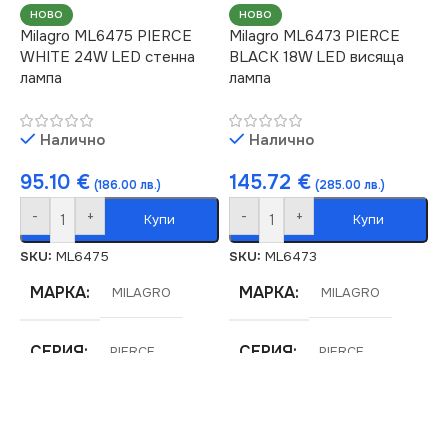
ЦВЕТНА
НОВО
НОВО
4000
Milagro ML6475 PIERCE
Milagro ML6473 PIERCE
ТЕМПЕРАТУРА (K)
WHITE 24W LED стенна
BLACK 18W LED висяща
лампа
лампа
СВЕТЛИНЕН ПОТОК
4000
(LM)
Налично
Налично
СВЕТЛИНЕН ПОТОК
1440
(LM)
95.10
€
145.72
€
(186.00 лв.)
(285.00 лв.)
-
+
-
+
СТЕПЕН НА ЗАЩИТА
Купи
Купи
720
SKU:
ML6475
SKU:
ML6473
IP20
СТЕПЕН НА ЗАЩИТА
МАРКА
МАРКА
MILAGRO
MILAGRO
ДИМИРАНЕ
IP20
СЕРИЯ
СЕРИЯ
PIERCE
PIERCE
Не се димира
ДИМИРАНЕ
НАПРЕЖЕНИЕ (V)
ЕНЕРГИЕН КЛАС
E
ПРЕДНАЗНАЧЕНИЕ
Не се димира