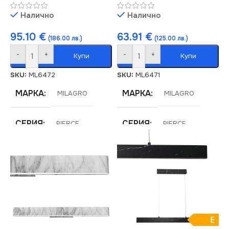
Налично
Налично
95.10
€
63.91
€
(186.00 лв.)
(125.00 лв.)
-
+
-
+
Купи
Купи
SKU:
ML6472
SKU:
ML6471
МАРКА
МАРКА
MILAGRO
MILAGRO
СЕРИЯ
СЕРИЯ
PIERCE
PIERCE
НАПРЕЖЕНИЕ (V)
ЕНЕРГИЕН КЛАС
F
220V
НАПРЕЖЕНИЕ (V)
ЦВЕТНА
220V
ТЕМПЕРАТУРА (K)
E