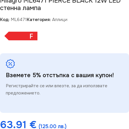
Milagro ML6471 PIERCE BLACK 12W LED
стенна лампа
Код:
ML6471
Категория:
Аплици
F
Вземете 5% отстъпка с вашия купон!
Регистрирайте се или влезте, за да използвате
предложението.
63.91
€
(125.00 лв.)