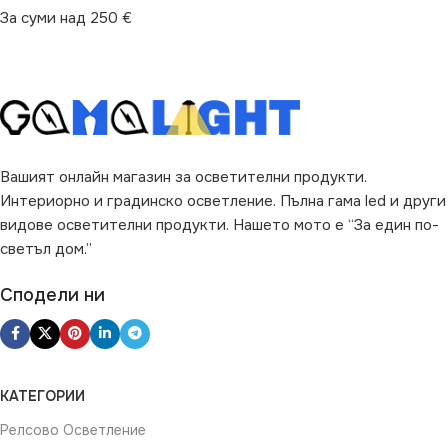
IP44
За суми над 250 €
за Баня
,
за Дневна
,
за
ДИМИРАНЕ
Картина
,
за Коридор
,
за
Спалня
,
за Стена
,
за Хол
Не се димира
НАЧИН НА МОНТАЖ
МОЩНОСТ (W)
13.8
Вашият онлайн магазин за осветителни продукти.
Повърхностен
Интериорно и градинско осветление. Пълна гама led и други
видове осветителни продукти. Нашето мото е “За един по-
ПРЕДНАЗНАЧЕНИЕ
ДИМИРАНЕ
светъл дом.”
за Баня
Сподели ни
Не се димира
ВИД
LED
ВИД
LED
КАТЕГОРИИ
Релсово Осветление