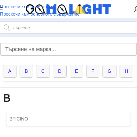
ХЕЙ ТИ! РЕГИСТРИРАЙ СЕ И ВЗЕМИ КУПОН ЗА
Прескочи към навигация
НАМАЛЕНИЕ ОТ 5%
Прескочи към основното съдържание
A
B
C
D
E
F
G
H
B
BTICINO