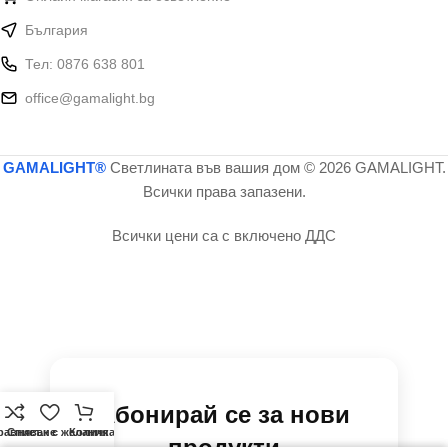
България
Тел: 0876 638 801
office@gamalight.bg
GAMALIGHT®
Светлината във вашия дом
© 2026 GAMALIGHT.
Всички права запазени.
Всички цени са с включено ДДС
Абонирай се за нови
равняване
Списък с желания
Количка
продукти