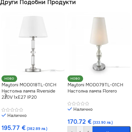
Други Подобни Продукти
МОЩНОСТ (W)
МОЩНОСТ (W)
5
5
ВИД
ВИД
LED
LED
НОВО
НОВО
Maytoni MOD018TL-01CH
Maytoni MOD079TL-01CH
Настолна лампа Riverside
Настолна лампа Florero
220V 1xE27 IP20
Налично
Налично
170.72
€
(333.90 лв.)
195.77
€
(382.89 лв.)
-
+