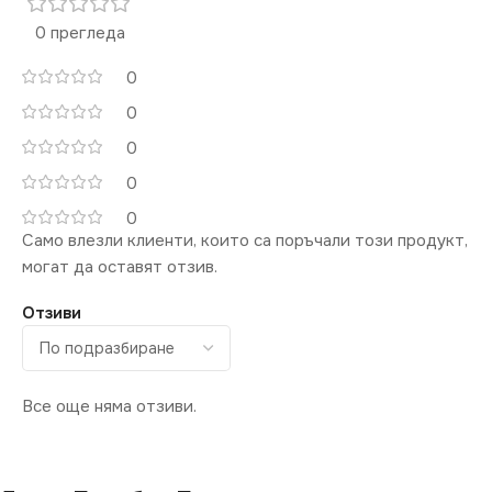
ЦВЕТНА
ЦВЕТНА
ТЕМПЕРАТУРА (K)
ТЕМПЕРАТУРА (K)
0 прегледа
0
3000
3000
0
СВЕТЛИНЕН ПОТОК
СВЕТЛИНЕН ПОТОК
0
(LM)
(LM)
0
0
300
300
Само влезли клиенти, които са поръчали този продукт,
могат да оставят отзив.
СТЕПЕН НА ЗАЩИТА
СТЕПЕН НА ЗАЩИТА
Отзиви
IP20
IP20
ДИМИРАНЕ
ДИМИРАНЕ
Все още няма отзиви.
Не се димира
Не се димира