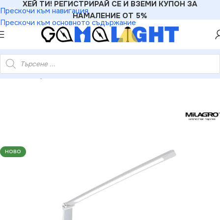
ХЕЙ ТИ! РЕГИСТРИРАЙ СЕ И ВЗЕМИ КУПОН ЗА
Прескочи към навигация
НАМАЛЕНИЕ ОТ 5%
Прескочи към основното съдържание
лампи
»
Milagro ML8867 Настолна LED лампа VARIO WHITE 5W
НОВО