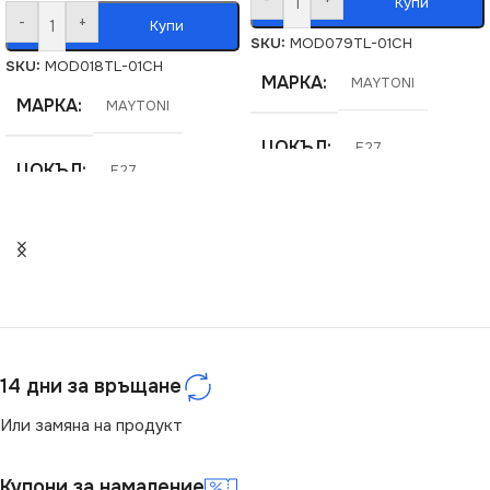
Купи
-
+
Купи
SKU:
MOD079TL-01CH
SKU:
MOD018TL-01CH
МАРКА
MAYTONI
МАРКА
MAYTONI
ЦОКЪЛ
E27
ЦОКЪЛ
E27
СЕРИЯ
Florero
СЕРИЯ
Riverside
НАПРЕЖЕНИЕ (V)
НАПРЕЖЕНИЕ (V)
220V
220V
14 дни за връщане
СТЕПЕН НА ЗАЩИТА
СТЕПЕН НА ЗАЩИТА
Или замяна на продукт
IP20
IP20
Купони за намаление