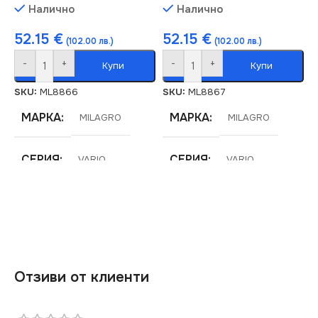
Налично
Налично
52.15
€
52.15
€
(102.00 лв.)
(102.00 лв.)
-
+
-
+
Купи
Купи
SKU:
ML8866
SKU:
ML8867
МАРКА
МАРКА
MILAGRO
MILAGRO
СЕРИЯ
СЕРИЯ
VARIO
VARIO
ЕНЕРГИЕН КЛАС
ЕНЕРГИЕН КЛАС
E
E
НАПРЕЖЕНИЕ (V)
НАПРЕЖЕНИЕ (V)
Отзиви от клиенти
220V
220V