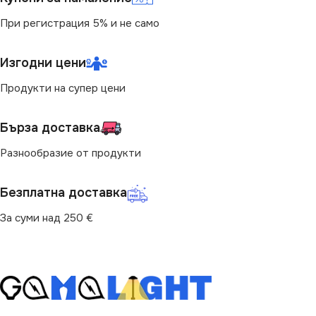
БРОЙ ФАСУНГИ
1
При регистрация 5% и не само
БРОЙ ФАСУНГИ
1
ПРЕДНАЗНАЧЕНИЕ
Изгодни цени
ПРЕДНАЗНАЧЕНИЕ
Продукти на супер цени
за Бюро
за Бюро
Бърза доставка
ВИД
с Крушки
ВИД
с Крушки
Разнообразие от продукти
Безплатна доставка
За суми над 250 €