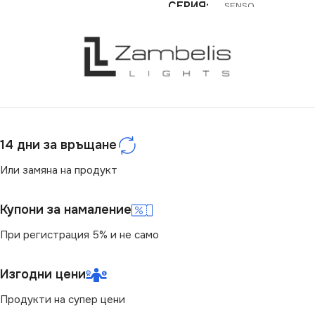
СЕРИЯ
SENSO
СЕРИЯ
Kiwi
НАПРЕЖЕНИЕ (V)
НАПРЕЖЕНИЕ (V)
220V
220V
ЦОКЪЛ
E27
14 дни за връщане
СТЕПЕН НА ЗАЩИТА
СТЕПЕН НА ЗАЩИТА
Или замяна на продукт
IP20
IP20
Купони за намаление
БРОЙ ФАСУНГИ
1
При регистрация 5% и не само
БРОЙ ФАСУНГИ
1
ПРЕДНАЗНАЧЕНИЕ
Изгодни цени
ВИД
с Крушки
Продукти на супер цени
за Бюро