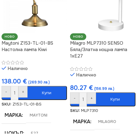
НОВО
НОВО
Maytoni Z153-TL-01-BS
Milagro MLP7310 SENSO
Настолна лампа Kiwi
Бяла/Златна нощна лампа
1xE27
Налично
Налично
138.00
€
(269.90 лв.)
80.27
€
(156.99 лв.)
-
+
Купи
-
+
Купи
SKU:
Z153-TL-01-BS
SKU:
MLP7310
МАРКА
MAYTONI
МАРКА
MILAGRO
ЦОКЪЛ
E27