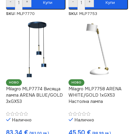
-
+
-
+
Купи
Купи
SKU:
MLP7770
SKU:
MLP7753
НОВО
НОВО
Milagro MLP7774 Висяща
Milagro MLP7758 ARENA
лампа ARENA BLUE/GOLD
WHITE/GOLD 1xGX53
3xGX53
Настолна лампа
Налично
Налично
83.34
€
45.50
€
(163.00 лв.)
(88.99 лв.)