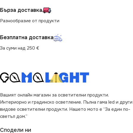
ЦВЯТ
Бърза доставка
ВИД
с Крушки
Бяло
,
Златисто
,
Перлено
Разнообразие от продукти
Бяло
Безплатна доставка
За суми над 250 €
Вашият онлайн магазин за осветителни продукти.
Интериорно и градинско осветление. Пълна гама led и други
видове осветителни продукти. Нашето мото е “За един по-
светъл дом.”
Сподели ни