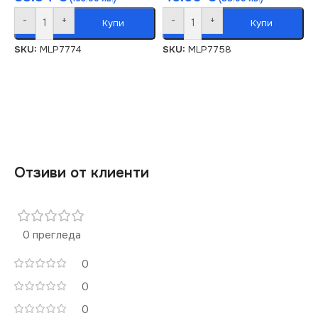
-
+
-
+
Купи
Купи
SKU:
MLP7774
SKU:
MLP7758
Отзиви от клиенти
0 прегледа
0
0
0