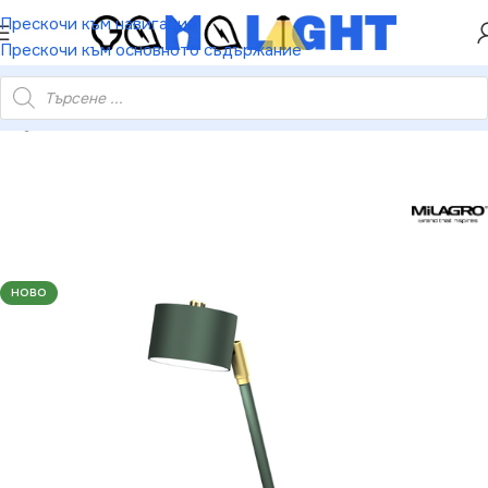
ХЕЙ ТИ! РЕГИСТРИРАЙ СЕ И ВЗЕМИ КУПОН ЗА
Прескочи към навигация
НАМАЛЕНИЕ ОТ 5%
Прескочи към основното съдържание
Milagro MLP7770 ARENA GREEN/GOLD 1xGX53 настолна лампа
НОВО