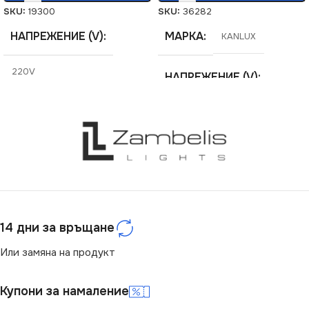
SKU:
19300
SKU:
36282
НАПРЕЖЕНИЕ (V)
МАРКА
KANLUX
220V
НАПРЕЖЕНИЕ (V)
СЕРИЯ
PIXA
220V
ЦОКЪЛ
СЕРИЯ
E14
RAIBO
СТЕПЕН НА ЗАЩИТА
ЦОКЪЛ
E27
14 дни за връщане
IP20
СТЕПЕН НА ЗАЩИТА
Или замяна на продукт
НАЧИН НА МОНТАЖ
IP20
Купони за намаление
Повърхностен
БРОЙ ФАСУНГИ
1