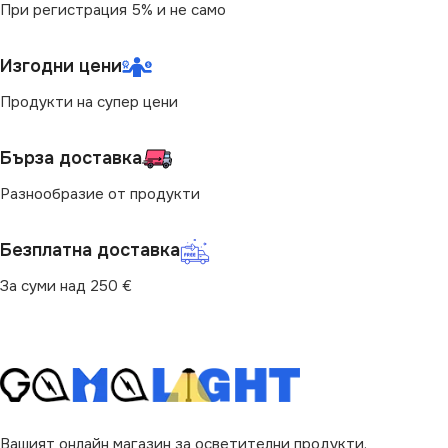
При регистрация 5% и не само
ПРЕДНАЗНАЧЕНИЕ
ПРЕДНАЗНАЧЕНИЕ
Изгодни цени
за Бюро
Продукти на супер цени
за Бюро
,
за Дневна
,
за
Нощно шкафче
,
за Спалня
,
за Хол
БРОЙ ФАСУНГИ
1
Бърза доставка
Разнообразие от продукти
ВИД
с Крушки
ВИД
с Крушки
Безплатна доставка
За суми над 250 €
Вашият онлайн магазин за осветителни продукти.