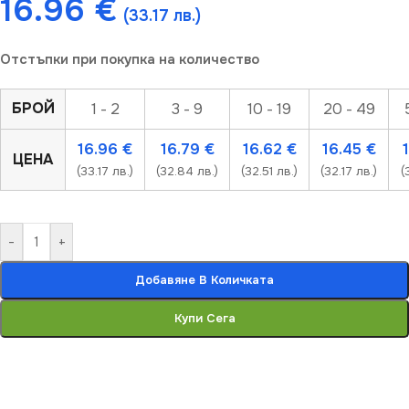
16.96
€
(33.17 лв.)
Отстъпки при покупка на количество
БРОЙ
1 - 2
3 - 9
10 - 19
20 - 49
16.96
€
16.79
€
16.62
€
16.45
€
ЦЕНА
(33.17 лв.)
(32.84 лв.)
(32.51 лв.)
(32.17 лв.)
(
-
+
Добавяне В Количката
Купи Сега