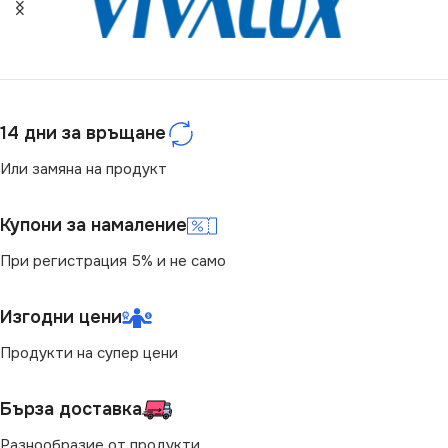
ЕНЕРГИЕН КЛАС
F
3000
СЕРИЯ
СВЕТЛИНЕН ПОТОК
VT-7-43
(LM)
МОЩНОСТ (W)
40
14 дни за връщане
5600
Или замяна на продукт
СТЕПЕН НА ЗАЩИТА
СТЕПЕН НА ЗАЩИТА
Купони за намаление
IP20
IP20
При регистрация 5% и не само
ЦВЕТНА ТЕМПЕРАТУРА
НАПРЕЖЕНИЕ (V)
(K)
Изгодни цени
220V
Продукти на супер цени
4000
МОЩНОСТ (W)
52
Бърза доставка
СВЕТЛИНЕН ПОТОК
(LM)
Разнообразие от продукти