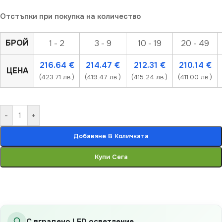
Отстъпки при покупка на количество
БРОЙ
1 - 2
3 - 9
10 - 19
20 - 49
216.64
€
214.47
€
212.31
€
210.14
€
ЦЕНА
(423.71 лв.)
(419.47 лв.)
(415.24 лв.)
(411.00 лв.)
-
+
Добавяне В Количката
Купи Сега
С вградено LED осветление