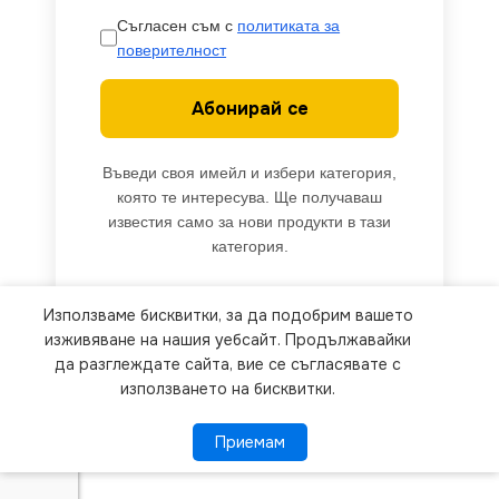
Съгласен съм с
политиката за
поверителност
Абонирай се
Въведи своя имейл и избери категория,
която те интересува. Ще получаваш
известия само за нови продукти в тази
категория.
Използваме бисквитки, за да подобрим вашето
We use cookies to improve your experience on our
изживяване на нашия уебсайт. Продължавайки
website. By browsing this website, you agree to
да разглеждате сайта, вие се съгласявате с
използването на бисквитки.
our use of cookies.
Приемам
Приемам
ПОВЕЧЕ ИНФОРМАЦИЯ
Kanlux
34094