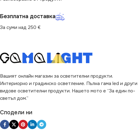
НАЧИН НА МОНТАЖ
3590
Безплатна доставка
Повърхностен
За суми над 250 €
ВИД
LED
ПРЕДНАЗНАЧЕНИЕ
ЦВЯТ
Бяло
за Барплот
,
за Дневна
,
за
Коридор
,
за Кухня
,
за
Магазин
,
за Офис
,
за Таван
,
ДИМИРАНЕ
за Трапезария
,
за Хол
Вашият онлайн магазин за осветителни продукти.
Не се димира
Интериорно и градинско осветление. Пълна гама led и други
ЦВЯТ
Черно
видове осветителни продукти. Нашето мото е “За един по-
светъл дом.”
ВИД
LED
Сподели ни
ДИМИРАНЕ