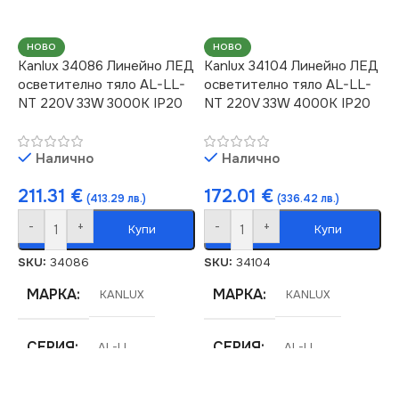
СВЕТЛИНЕН ПОТОК
СВЕТЛИНЕН ПОТОК
(LM)
(LM)
НОВО
НОВО
Kanlux 34086 Линейно ЛЕД
Kanlux 34104 Линейно ЛЕД
4150
4550
осветително тяло AL-LL-
осветително тяло AL-LL-
NT 220V 33W 3000K IP20
NT 220V 33W 4000K IP20
СТЕПЕН НА ЗАЩИТА
СТЕПЕН НА ЗАЩИТА
Налично
Налично
IP20
IP20
211.31
€
172.01
€
(413.29 лв.)
(336.42 лв.)
-
+
-
+
НАПРЕЖЕНИЕ (V)
НАПРЕЖЕНИЕ (V)
Купи
Купи
SKU:
34086
SKU:
34104
220V
220V
МАРКА
МАРКА
KANLUX
KANLUX
МОЩНОСТ (W)
МОЩНОСТ (W)
33
33
СЕРИЯ
СЕРИЯ
AL-LL
AL-LL
ЦВЯТ
ПРЕДНАЗНАЧЕНИЕ
Черно