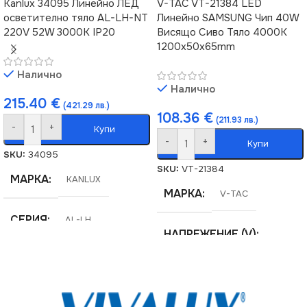
Kanlux 34095 Линейно ЛЕД
V-TAC VT-21384 LED
осветително тяло AL-LH-NT
Линейно SAMSUNG Чип 40W
220V 52W 3000K IP20
Висящо Сиво Тяло 4000К
1200x50x65mm
Налично
Налично
215.40
€
(421.29 лв.)
108.36
€
(211.93 лв.)
-
+
Купи
-
+
Купи
SKU:
34095
SKU:
VT-21384
МАРКА
KANLUX
МАРКА
V-TAC
СЕРИЯ
AL-LH
НАПРЕЖЕНИЕ (V)
ЦВЕТНА ТЕМПЕРАТУРА
220V
(K)