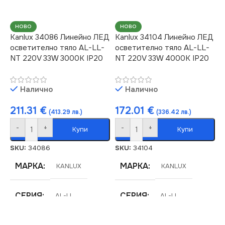
СВЕТЛИНЕН ПОТОК
СВЕТЛИНЕН ПОТОК
(LM)
(LM)
НОВО
НОВО
Kanlux 34086 Линейно ЛЕД
Kanlux 34104 Линейно ЛЕД
4150
4550
осветително тяло AL-LL-
осветително тяло AL-LL-
NT 220V 33W 3000K IP20
NT 220V 33W 4000K IP20
СТЕПЕН НА ЗАЩИТА
СТЕПЕН НА ЗАЩИТА
Налично
Налично
IP20
IP20
211.31
€
172.01
€
(413.29 лв.)
(336.42 лв.)
-
+
-
+
НАПРЕЖЕНИЕ (V)
НАПРЕЖЕНИЕ (V)
Купи
Купи
SKU:
34086
SKU:
34104
220V
220V
МАРКА
МАРКА
KANLUX
KANLUX
МОЩНОСТ (W)
МОЩНОСТ (W)
33
33
СЕРИЯ
СЕРИЯ
AL-LL
AL-LL
ЦВЯТ
ПРЕДНАЗНАЧЕНИЕ
Черно