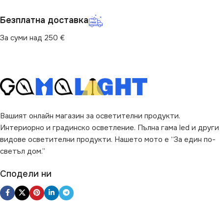
НАЧИН НА МОНТАЖ
1200
Безплатна доставка
Повърхностен
ВИД
LED
За суми над 250 €
ПРЕДНАЗНАЧЕНИЕ
за Барплот
,
за Дневна
,
за
Коридор
,
за Кухня
,
за
Магазин
,
за Офис
,
за Таван
,
за Трапезария
,
за Хол
Вашият онлайн магазин за осветителни продукти.
Интериорно и градинско осветление. Пълна гама led и други
ЦВЯТ
Черно
видове осветителни продукти. Нашето мото е “За един по-
светъл дом.”
ВИД
LED
Сподели ни
ДИМИРАНЕ