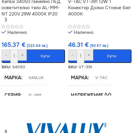
Kanlux 34050 Линейно ЛЕД
V-TAC VT-391 12W T
осветително тяло AL-MM-
Конектор Долно Стоене Бял
NT 220V 29W 4000K IP20
4000K
Налично
Налично
165.37
€
46.31
€
(323.44 лв.)
(90.57 лв.)
-
+
-
+
Купи
Купи
SKU:
34050
SKU:
VT-391
МАРКА
МАРКА
KANLUX
V-TAC
СЕРИЯ
НАПРЕЖЕНИЕ (V)
AL-MM
220V
ЦВЕТНА ТЕМПЕРАТУРА
(K)
ЕНЕРГИЕН КЛАС
E