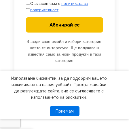
Съгласен съм с
политиката за
поверителност
Абонирай се
Въведи своя имейл и избери категория,
която те интересува. Ще получаваш
известия само за нови продукти в тази
категория.
Използваме бисквитки, за да подобрим вашето
We use cookies to improve your experience on our
изживяване на нашия уебсайт. Продължавайки
website. By browsing this website, you agree to
да разглеждате сайта, вие се съгласявате с
използването на бисквитки.
our use of cookies.
Приемам
Приемам
ПОВЕЧЕ ИНФОРМАЦИЯ
Kanlux
34080
Линейно ЛЕД