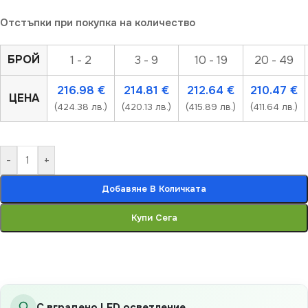
Отстъпки при покупка на количество
БРОЙ
1 - 2
3 - 9
10 - 19
20 - 49
216.98
€
214.81
€
212.64
€
210.47
€
ЦЕНА
(424.38 лв.)
(420.13 лв.)
(415.89 лв.)
(411.64 лв.)
-
+
Добавяне В Количката
Купи Сега
С вградено LED осветление