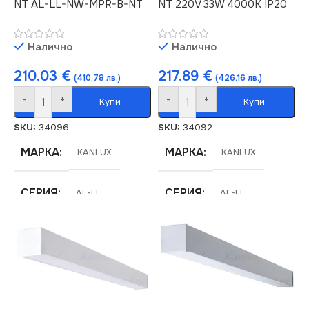
NT AL-LL-NW-MPR-B-NT
NT 220V 33W 4000K IP20
Налично
Налично
210.03
€
217.89
€
(410.78 лв.)
(426.16 лв.)
-
+
-
+
Купи
Купи
SKU:
34096
SKU:
34092
МАРКА
МАРКА
KANLUX
KANLUX
СЕРИЯ
СЕРИЯ
AL-LL
AL-LL
ЦВЕТНА
ЦВЕТНА
ТЕМПЕРАТУРА (K)
ТЕМПЕРАТУРА (K)
4000
4000