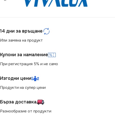
4000
СЕРИЯ
VT-7-41-T
СВЕТЛИНЕН ПОТОК
(LM)
МОЩНОСТ (W)
12
14 дни за връщане
3900
СТЕПЕН НА ЗАЩИТА
Или замяна на продукт
СТЕПЕН НА ЗАЩИТА
IP20
Купони за намаление
IP20
При регистрация 5% и не само
ЦВЕТНА ТЕМПЕРАТУРА
(K)
НАПРЕЖЕНИЕ (V)
Изгодни цени
4000
Продукти на супер цени
220V
СВЕТЛИНЕН ПОТОК
Бърза доставка
МОЩНОСТ (W)
29
(LM)
Разнообразие от продукти