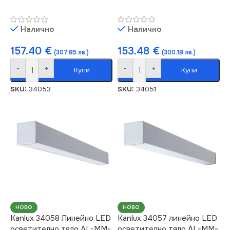
Налично
Налично
157.40
€
153.48
€
(307.85 лв.)
(300.18 лв.)
-
+
-
+
Купи
Купи
SKU:
34053
SKU:
34051
НОВО
НОВО
Kanlux 34058 Линейно LED
Kanlux 34057 линейно LED
осветително тяло AL-MM-
осветително тяло AL-MM-