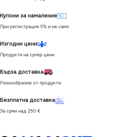
6500
Купони за намаление
СВЕТЛИНЕН ПОТОК
При регистрация 5% и не само
(LM)
Изгодни цени
800
Продукти на супер цени
ВИД
LED
Бърза доставка
Разнообразие от продукти
Безплатна доставка
За суми над 250 €