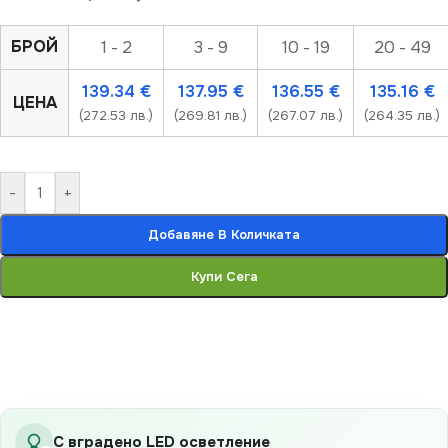
БРОЙ
1 - 2
3 - 9
10 - 19
20 - 49
139.34
€
137.95
€
136.55
€
135.16
€
ЦЕНА
(272.53 лв.)
(269.81 лв.)
(267.07 лв.)
(264.35 лв.)
-
+
Добавяне В Количката
Купи Сега
С вградено LED осветление