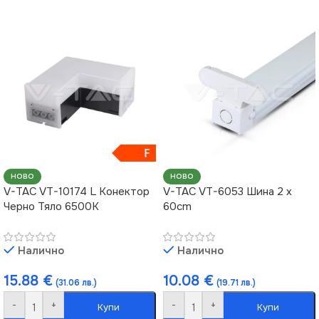
F
НОВО
НОВО
V-TAC VT-10174 L Конектор
V-TAC VT-6053 Шина 2 x
Черно Тяло 6500K
60cm
Налично
Налично
15.88
€
10.08
€
(31.06 лв.)
(19.71 лв.)
-
+
-
+
Купи
Купи