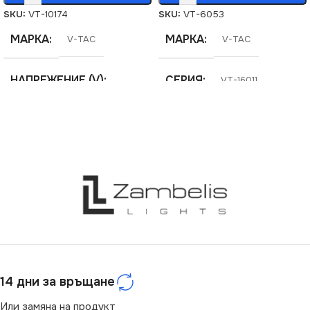
SKU:
VT-10174
SKU:
VT-6053
МАРКА
МАРКА
V-TAC
V-TAC
НАПРЕЖЕНИЕ (V)
СЕРИЯ
VT-16011
220V
СТЕПЕН НА ЗАЩИТА
ЕНЕРГИЕН КЛАС
F
IP20
СЕРИЯ
ВИД
VT-10174
с Крушки
МОЩНОСТ (W)
ЦОКЪЛ
8
G13
ЦВЕТНА ТЕМПЕРАТУРА
БРОЙ ФАСУНГИ
2
14 дни за връщане
(K)
Или замяна на продукт