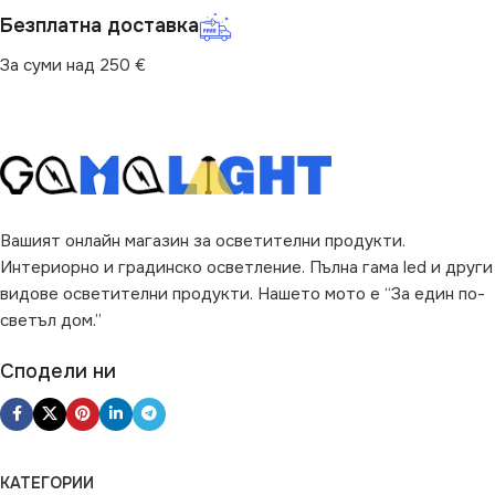
Безплатна доставка
ЦВЯТ
Бяло
ВИД
LED
За суми над 250 €
ДИМИРАНЕ
ЦВЯТ
Бяло
Не се димира
ДИМИРАНЕ
Вашият онлайн магазин за осветителни продукти.
Не се димира
Интериорно и градинско осветление. Пълна гама led и други
видове осветителни продукти. Нашето мото е “За един по-
светъл дом.”
Сподели ни
КАТЕГОРИИ