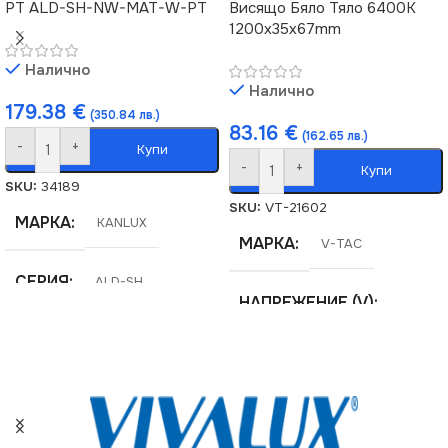
PT ALD-SH-NW-MAT-W-PT
Висящо Бяло Тяло 6400К
1200x35x67mm
ЦВЯТ
Бяло
Налично
Налично
179.38
€
(350.84 лв.)
83.16
€
(162.65 лв.)
-
+
Купи
-
+
Купи
SKU:
34189
SKU:
VT-21602
МАРКА
KANLUX
МАРКА
V-TAC
СЕРИЯ
ALD-SH
НАПРЕЖЕНИЕ (V)
ЦВЕТНА ТЕМПЕРАТУРА
220V
(K)
ЕНЕРГИЕН КЛАС
F
4000