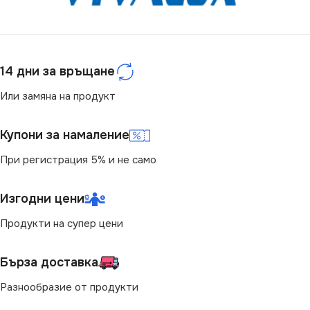
СЕРИЯ
СВЕТЛИНЕН ПОТОК
VT-7-40-N
(LM)
МОЩНОСТ (W)
40
2350
14 дни за връщане
СТЕПЕН НА ЗАЩИТА
Или замяна на продукт
СТЕПЕН НА ЗАЩИТА
IP20
Купони за намаление
IP20
При регистрация 5% и не само
ЦВЕТНА ТЕМПЕРАТУРА
НАПРЕЖЕНИЕ (V)
(K)
Изгодни цени
220V
6400
Продукти на супер цени
МОЩНОСТ (W)
19
СВЕТЛИНЕН ПОТОК
Бърза доставка
(LM)
Разнообразие от продукти
ВИД
LED
3270