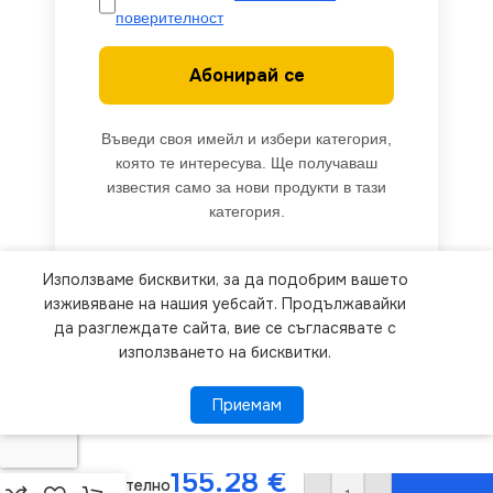
поверителност
Абонирай се
Въведи своя имейл и избери категория,
която те интересува. Ще получаваш
известия само за нови продукти в тази
категория.
Използваме бисквитки, за да подобрим вашето
We use cookies to improve your experience on our
изживяване на нашия уебсайт. Продължавайки
website. By browsing this website, you agree to
да разглеждате сайта, вие се съгласявате с
използването на бисквитки.
our use of cookies.
Приемам
Приемам
ПОВЕЧЕ ИНФОРМАЦИЯ
Kanlux
34046
Линейно ЛЕД
155.28
€
осветително