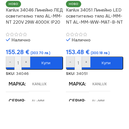
(LM)
(LM)
НОВО
НОВО
Kanlux 34046 Линейно ЛЕД
Kanlux 34051 Линейно LED
3450
3900
осветително тяло AL-MM-
осветително тяло AL-MM-
NT 220V 29W 4000K IP20
NT AL-MM-WW-MAT-B-NT
СТЕПЕН НА ЗАЩИТА
СТЕПЕН НА ЗАЩИТА
Налично
Налично
IP20
IP20
155.28
€
153.48
€
(303.70 лв.)
(300.18 лв.)
-
+
-
+
НАПРЕЖЕНИЕ (V)
НАПРЕЖЕНИЕ (V)
Купи
Купи
SKU:
34046
SKU:
34051
220V
220V
МАРКА
МАРКА
KANLUX
KANLUX
МОЩНОСТ (W)
МОЩНОСТ (W)
29
29
СЕРИЯ
СЕРИЯ
AL-MM
AL-MM
НАЧИН НА МОНТАЖ
ЦВЕТНА
ЦВЕТНА
ТЕМПЕРАТУРА (K)
ТЕМПЕРАТУРА (K)
Повърхностен