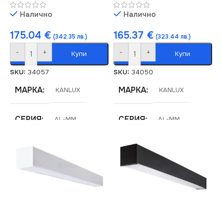
Налично
Налично
175.04
€
165.37
€
(342.35 лв.)
(323.44 лв.)
-
+
-
+
Купи
Купи
SKU:
34057
SKU:
34050
МАРКА
МАРКА
KANLUX
KANLUX
СЕРИЯ
СЕРИЯ
AL-MM
AL-MM
ЦВЕТНА
ЦВЕТНА
ТЕМПЕРАТУРА (K)
ТЕМПЕРАТУРА (K)
3000
4000
СВЕТЛИНЕН ПОТОК
СВЕТЛИНЕН ПОТОК