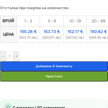
Отстъпки при покупка на количество
БРОЙ
1 - 2
3 - 9
10 - 19
20 - 49
155.28
€
153.73
€
152.17
€
150.62
€
ЦЕНА
(303.70 лв.)
(300.67 лв.)
(297.62 лв.)
(294.59 лв.)
-
+
Добавяне В Количката
Купи Сега
С вградено LED осветление