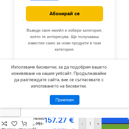
Абонирай се
Въведи своя имейл и избери категория,
която те интересува. Ще получаваш
известия само за нови продукти в тази
категория.
Използваме бисквитки, за да подобрим вашето
We use cookies to improve your experience on our
изживяване на нашия уебсайт. Продължавайки
website. By browsing this website, you agree to
да разглеждате сайта, вие се съгласявате с
използването на бисквитки.
our use of cookies.
Приемам
Приемам
ПОВЕЧЕ ИНФОРМАЦИЯ
Kanlux 33977
Линейно ЛЕД
157.27
€
осветително
-
+
тяло AL-MH-