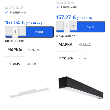
Налично
Налично
157.27
€
(307.59 лв.)
157.04
€
(307.14 лв.)
-
+
Купи
-
+
Купи
SKU:
33977
SKU:
33989
МАРКА
KANLUX
МАРКА
KANLUX
СЕРИЯ
AL-MH
СЕРИЯ
AL-MH
ЦВЕТНА
ВИД
ТЕМПЕРАТУРА (K)
LED
4000
ЦВЯТ
Черен
СВЕТЛИНЕН ПОТОК
МОЩНОСТ (W)
40