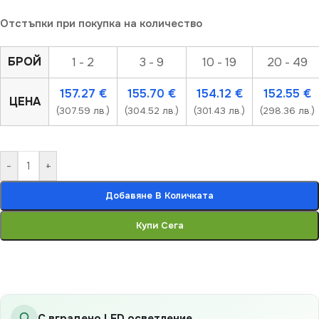
Отстъпки при покупка на количество
БРОЙ
1 - 2
3 - 9
10 - 19
20 - 49
157.27
€
155.70
€
154.12
€
152.55
€
ЦЕНА
(307.59 лв.)
(304.52 лв.)
(301.43 лв.)
(298.36 лв.)
-
+
Добавяне В Количката
Купи Сега
С вградено LED осветление