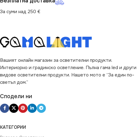
Безплатна доставка
3300
За суми над 250 €
МОЩНОСТ (W)
30
ВИД
LED
НАЧИН НА МОНТАЖ
ЦВЯТ
Бяло
Повърхностен
ДИМИРАНЕ
Вашият онлайн магазин за осветителни продукти.
ПРЕДНАЗНАЧЕНИЕ
Интериорно и градинско осветление. Пълна гама led и други
видове осветителни продукти. Нашето мото е “За един по-
Не се димира
за Барплот
,
за Дневна
,
за
светъл дом.”
Коридор
,
за Кухня
,
за
Магазин
,
за Офис
,
за Таван
,
Сподели ни
за Трапезария
,
за Хол
ВИД
LED
КАТЕГОРИИ