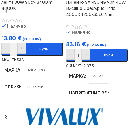
лента 30W 90см 3400lm
Линейно SAMSUNG Чип 40W
Не се димира
Не се димира
4000K
Висящо Сребърно Тяло
4000К 1200x35x67mm
ЦВЯТ
ЦВЯТ
Бяло
Черно
Налично
Налично
13.80
€
(26.99 лв.)
83.16
€
(162.65 лв.)
-
+
Купи
-
+
Купи
SKU:
EK538
SKU:
VT-21375
МАРКА
MILAGRO
МАРКА
V-TAC
СЕРИЯ
LED Strip
НАПРЕЖЕНИЕ (V)
НАПРЕЖЕНИЕ (V)
220V
220V
ЕНЕРГИЕН КЛАС
F