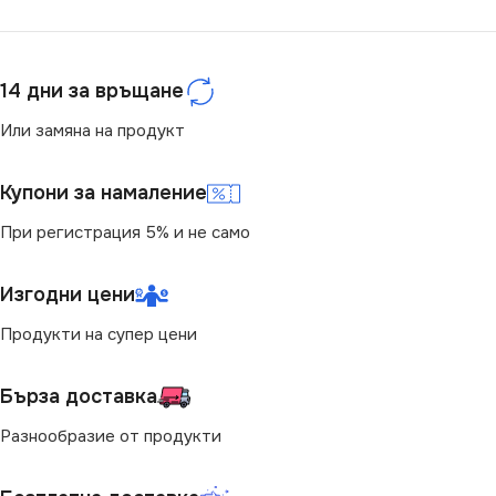
ЦВЕТНА ТЕМПЕРАТУРА
СЕРИЯ
(K)
VT-7-40-N
14 дни за връщане
4000
МОЩНОСТ (W)
40
Или замяна на продукт
СВЕТЛИНЕН ПОТОК
СТЕПЕН НА ЗАЩИТА
(LM)
Купони за намаление
При регистрация 5% и не само
IP20
3400
Изгодни цени
ЦВЕТНА ТЕМПЕРАТУРА
СТЕПЕН НА ЗАЩИТА
(K)
Продукти на супер цени
IP20
4000
Бърза доставка
ДИМИРАНЕ
Разнообразие от продукти
СВЕТЛИНЕН ПОТОК
(LM)
Не се димира