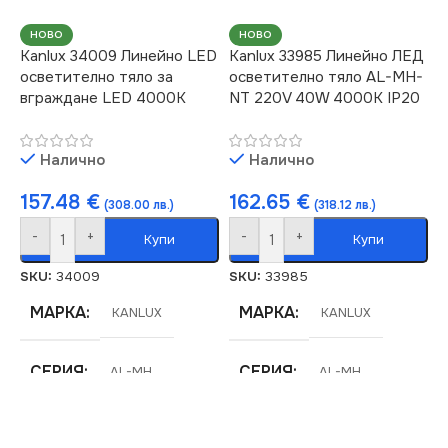
(LM)
НОВО
НОВО
СВЕТЛИНЕН ПОТОК
4650
Kanlux 34009 Линейно LED
Kanlux 33985 Линейно ЛЕД
(LM)
осветително тяло за
осветително тяло AL-MH-
вграждане LED 4000K
NT 220V 40W 4000K IP20
СТЕПЕН НА ЗАЩИТА
4650
Налично
Налично
IP20
ЦВЕТНА
ТЕМПЕРАТУРА (K)
157.48
€
162.65
€
(308.00 лв.)
(318.12 лв.)
НАПРЕЖЕНИЕ (V)
-
+
-
+
Купи
Купи
4000
220V
SKU:
34009
SKU:
33985
НАПРЕЖЕНИЕ (V)
МАРКА
МАРКА
KANLUX
KANLUX
МОЩНОСТ (W)
40
220V
СЕРИЯ
СЕРИЯ
AL-MH
AL-MH
НАЧИН НА МОНТАЖ
СТЕПЕН НА ЗАЩИТА
ЦВЕТНА
ЦВЕТНА
Повърхностен