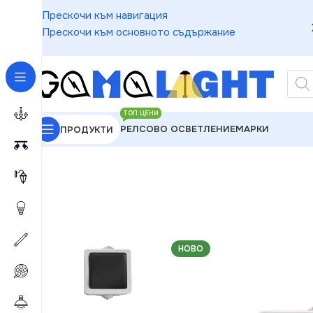
Прескочи към навигация
Прескочи към основното съдържание
ТОП ЦЕНИ
РЕЛСОВО ОСВЕТЛЕНИЕ
МАРКИ
ПРОДУКТИ
GAMALIGHT
»
Електроматериали
»
Ключове
»
Kanl
НОВО