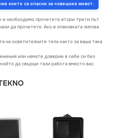
ния които са опасни за човешкия живот.
о е необходимо прочетете втори трети път.
али да прочетете. Ако в опаковката липсва
та на осветителните тела както за ваша така
режения или нямате доверие в себе си без
който да свърши тази работа вместо вас.
 TEKNO