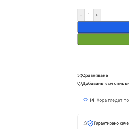
-
+
Сравняване
Добавяне към списък
14
Хора гледат то
Гарантирано каче