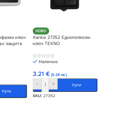
НОВО
нофазен ключ
Kanlux 27352 Еднополюсен
със защита
ключ TEKNO
Налично
3.21
€
(6.28 лв.)
-
+
Купи
Купи
SKU:
27352