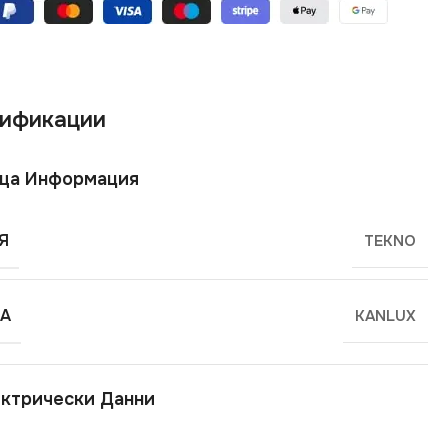
ификации
ща Информация
Я
TEKNO
А
KANLUX
ктрически Данни