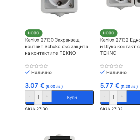
НОВО
НОВО
Kanlux 27130 Захранващ
Kanlux 27132 Ед
контакт Schuko със защита
и Шуко контакт 
на контактите TEKNO
TEKNO
Налично
Налично
3.07
€
5.77
€
(6.00 лв.)
(11.29 лв.)
-
+
-
+
Купи
SKU:
27130
SKU:
27132