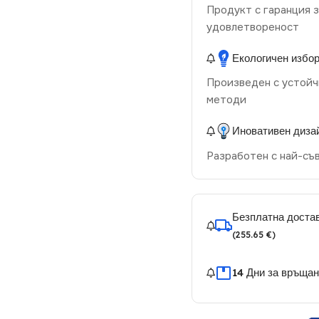
Продукт с гаранция з
удовлетвореност
Екологичен избо
Произведен с устойч
методи
Иновативен диза
Разработен с най-съ
Безплатна достав
(255.65 €)
14 Дни за връща