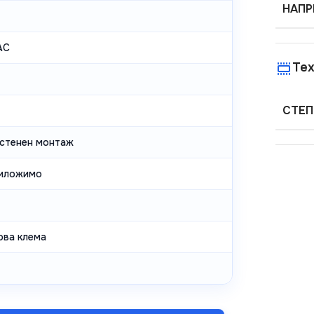
НАПР
AC
Тех
СТЕП
астенен монтаж
иложимо
ова клема