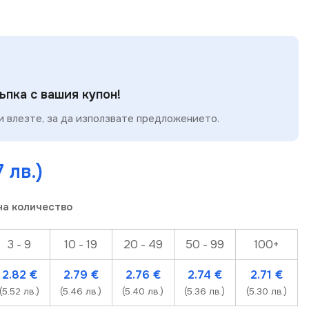
пка с вашия купон!
 влезте, за да използвате предложението.
7 лв.)
на количество
3 - 9
10 - 19
20 - 49
50 - 99
100+
2.82
€
2.79
€
2.76
€
2.74
€
2.71
€
(5.52 лв.)
(5.46 лв.)
(5.40 лв.)
(5.36 лв.)
(5.30 лв.)