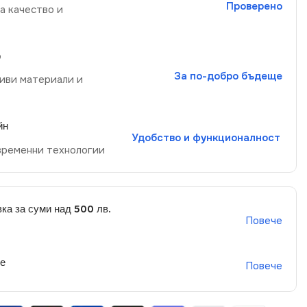
Проверено
а качество и
р
За по-добро бъдеще
иви материали и
йн
Удобство и функционалност
временни технологии
ка за суми над 500 лв.
Повече
не
Повече