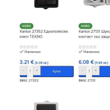
НОВО
НОВО
Kanlux 27352 Еднополюсен
Kanlux 27131 Шук
ключ TEKNO
контакт със защ
Налично
Налично
3.21
€
6.08
€
(6.28 лв.)
(11.89 лв.)
-
+
-
+
Купи
SKU:
27352
SKU:
27131