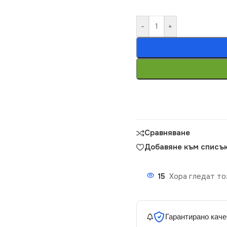
-
+
Сравняване
Добавяне към списък
15
Хора гледат то
Гарантирано каче