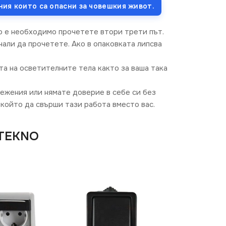
ния които са опасни за човешкия живот.
о е необходимо прочетете втори трети път.
али да прочетете. Ако в опаковката липсва
та на осветителните тела както за ваша така
режения или нямате доверие в себе си без
който да свърши тази работа вместо вас.
 TEKNO