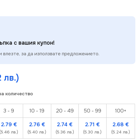
пка с вашия купон!
 влезте, за да използвате предложението.
 лв.)
на количество
3 - 9
10 - 19
20 - 49
50 - 99
100+
2.79
€
2.76
€
2.74
€
2.71
€
2.68
€
(5.46 лв.)
(5.40 лв.)
(5.36 лв.)
(5.30 лв.)
(5.24 лв.)