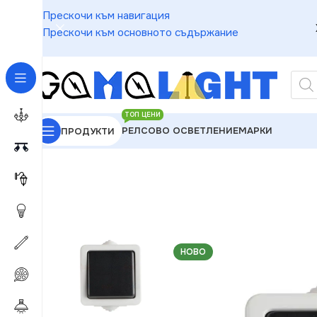
Прескочи към навигация
Прескочи към основното съдържание
ТОП ЦЕНИ
РЕЛСОВО ОСВЕТЛЕНИЕ
МАРКИ
ПРОДУКТИ
GAMALIGHT
»
Електроматериали
»
Ключове
»
Kanl
НОВО