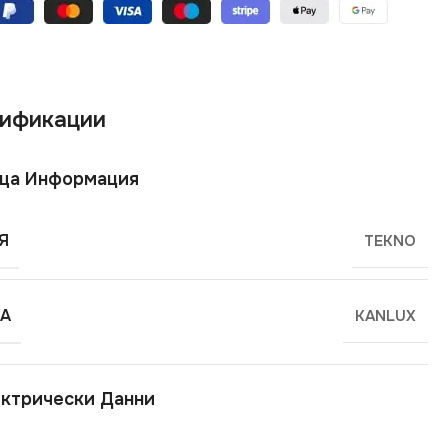
ификации
ща Информация
Я
TEKNO
А
KANLUX
ктрически Данни