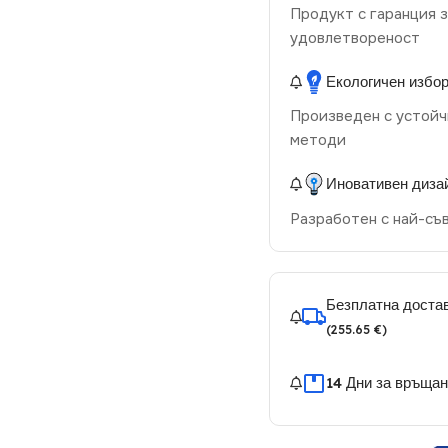
Продукт с гаранция з
удовлетвореност
Екологичен избо
Произведен с устойч
методи
Иновативен диза
Разработен с най-съ
Безплатна достав
(255.65 €)
14 Дни за връща