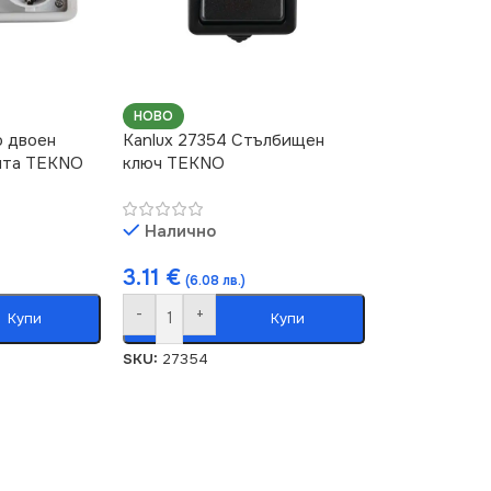
НОВО
о двоен
Kanlux 27354 Стълбищен
ита TEKNO
ключ TEKNO
Налично
3.11
€
(6.08 лв.)
-
+
Купи
Купи
SKU:
27354