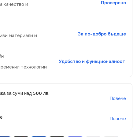
Проверено
а качество и
р
За по-добро бъдеще
иви материали и
йн
Удобство и функционалност
временни технологии
ка за суми над 500 лв.
Повече
не
Повече