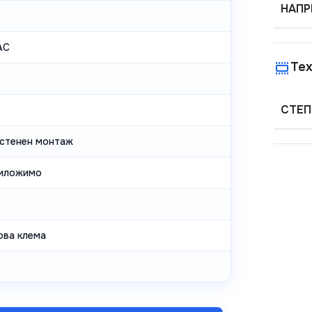
НАПР
AC
Тех
СТЕП
астенен монтаж
иложимо
ова клема