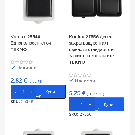
Kanlux 25348
Kanlux 27356 Двоен
Еднополюсен ключ
захранващ контакт.
TEKNO
френски стандарт със
защита на контактите
TEKNO
Налично
2.82
€
Налично
(5.52 лв.)
Купи
5.25
€
(10.27 лв.)
SKU:
25348
Купи
SKU:
27356