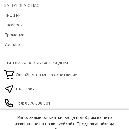
ЗА ВРЪЗКА С НАС
Пиши ни
Facebook
Промоции
Youtube
СВЕТЛИНАТА ВЪВ ВАШИЯ ДОМ
Онлайн магазин за осветление
България
Тел: 0876 638 801
office@gamalight.bg
Използваме бисквитки, за да подобрим вашето
Използваме бисквитки, за да подобрим вашето
изживяване на нашия уебсайт. Продължавайки да
изживяване на нашия уебсайт. Продължавайки да