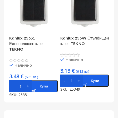
Kanlux 25351
Kanlux 25349 Стълбищен
Еднополюсен ключ
ключ TEKNO
TEKNO
Налично
Налично
3.13
€
(6.12 лв.)
3.48
€
(6.81 лв.)
Купи
Купи
SKU:
25349
SKU:
25351