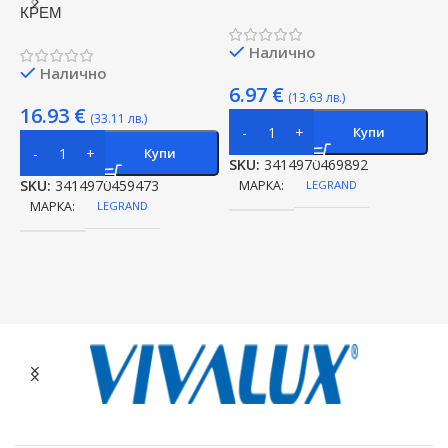
КРЕМ
Налично
Налично
6.97
€
(13.63 лв.)
16.93
€
(33.11 лв.)
Купи
Купи
SKU:
3414970469892
S
SKU:
3414970459473
МАРКА
LEGRAND
МАРКА
LEGRAND