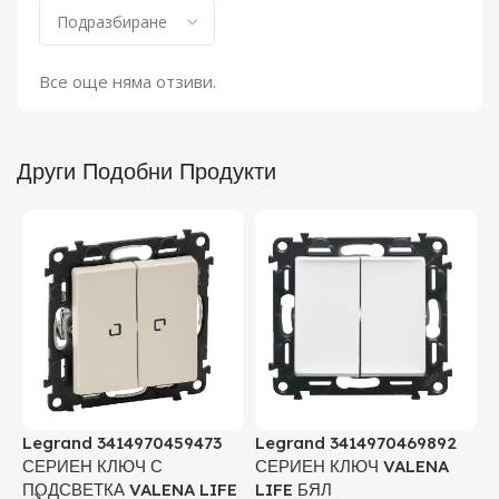
Все още няма отзиви.
Други Подобни Продукти
Legrand 3414970459473
Legrand 3414970469892
L
СЕРИЕН КЛЮЧ С
СЕРИЕН КЛЮЧ VALENA
С
ПОДСВЕТКА VALENA LIFE
LIFE БЯЛ
Б