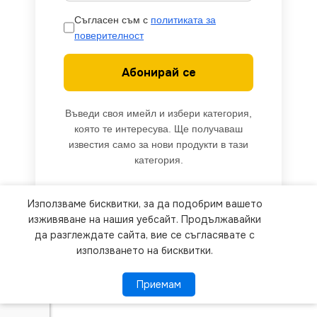
Съгласен съм с
политиката за
поверителност
Абонирай се
Въведи своя имейл и избери категория,
която те интересува. Ще получаваш
известия само за нови продукти в тази
категория.
Използваме бисквитки, за да подобрим вашето
We use cookies to improve your experience on our
изживяване на нашия уебсайт. Продължавайки
website. By browsing this website, you agree to
да разглеждате сайта, вие се съгласявате с
използването на бисквитки.
our use of cookies.
Приемам
Приемам
ПОВЕЧЕ ИНФОРМАЦИЯ
Kanlux