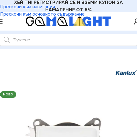
ХЕЙ ТИ! РЕГИСТРИРАЙ СЕ И ВЗЕМИ КУПОН ЗА
Прескочи към навигация
НАМАЛЕНИЕ ОТ 5%
Прескочи към основното съдържание
иали
»
Розетки
»
Kanlux 24745 Междинно гнездо R-TV DOMO
НОВО