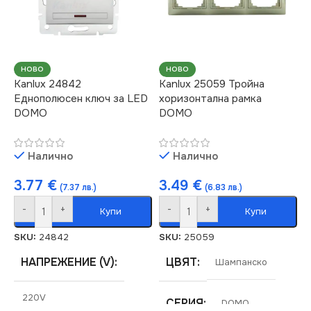
МАРКА
KANLUX
РОЗЕТКА
НОВО
НОВО
Kanlux 24842
Kanlux 25059 Тройна
Еднополюсен ключ за LED
хоризонтална рамка
За Интернет RJ45
DOMO
DOMO
Налично
Налично
3.77
€
3.49
€
(7.37 лв.)
(6.83 лв.)
-
+
-
+
Купи
Купи
SKU:
24842
SKU:
25059
НАПРЕЖЕНИЕ (V)
ЦВЯТ
Шампанско
220V
СЕРИЯ
DOMO