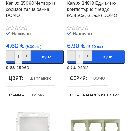
Kanlux 25060 Четворна
Kanlux 24813 Единично
хоризонтална рамка
компютърно гнездо
DOMO
(RJ45Cat 6 Jack) DOMO
Налично
Налично
4.60
€
6.90
€
(9.00 лв.)
(13.50 лв.)
-
+
-
+
Купи
Купи
SKU:
25060
SKU:
24813
ЦВЯТ
СЕРИЯ
Шампанско
DOMO
СЕРИЯ
СТЕПЕН НА ЗАЩИТА
DOMO
IP20
МАРКА
KANLUX
ЦВЯТ
Кремав
РАМКА
Четворна