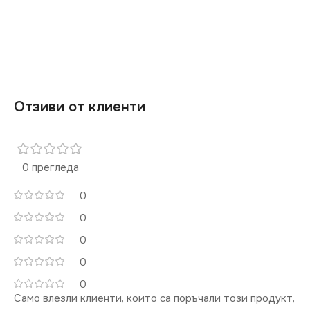
СТЕПЕН НА ЗАЩИТА
МАРКА
KANLUX
IP20
РАМКА
Тройна
СЕРИЯ
DOMO
Отзиви от клиенти
ЦВЯТ
Сребърен
0 прегледа
МАРКА
KANLUX
0
0
КЛЮЧ
Единичен
0
0
0
Само влезли клиенти, които са поръчали този продукт,