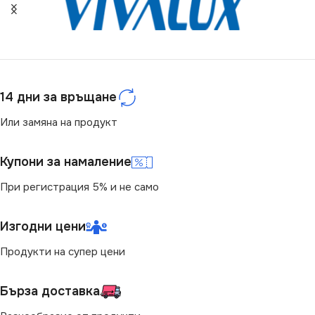
ЦВЯТ
Перлено Бяло
ЦВЯТ
Кремав
МАРКА
KANLUX
МАРКА
KANLUX
РОЗЕТКА
14 дни за връщане
РОЗЕТКА
Или замяна на продукт
За Радио
,
За Сателитна ТВ
,
За ТВ Антена
За Телефон RJ11
Купони за намаление
При регистрация 5% и не само
Изгодни цени
Продукти на супер цени
Бърза доставка