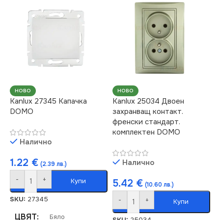
IP20
IP20
ЦВЯТ
Сребърен
СЕРИЯ
DOMO
МАРКА
KANLUX
ЦВЯТ
Перлено Бяло
РОЗЕТКА
НОВО
НОВО
Kanlux 27345 Капачка
Kanlux 25034 Двоен
МАРКА
KANLUX
DOMO
захранващ контакт.
За Телефон RJ11
френски стандарт.
комплектен DOMO
Налично
1.22
€
Налично
(2.39 лв.)
-
+
Купи
5.42
€
(10.60 лв.)
SKU:
27345
-
+
Купи
ЦВЯТ
Бяло