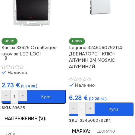
НОВО
НОВО
Kanlux 33625 Стълбищен
Legrand 3245060792114
ключ за LED LOGI
ДЕВИАТОРЕН КЛЮЧ
АЛУМИН 2М MOSAIC
АЛУМИНИЙ
Налично
2.73
€
Налично
(5.34 лв.)
-
+
Купи
6.28
€
(12.28 лв.)
SKU:
33625
-
+
Купи
НАПРЕЖЕНИЕ (V)
SKU:
3245060792114
МАРКА
LEGRAND
220V