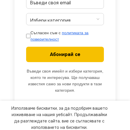
Съгласен съм с
политиката за
поверителност
Абонирай се
Въведи своя имейл и избери категория,
която те интересува. Ще получаваш
известия само за нови продукти в тази
категория.
Използваме бисквитки, за да подобрим вашето
We use cookies to improve your experience on our
изживяване на нашия уебсайт. Продължавайки
website. By browsing this website, you agree to
да разглеждате сайта, вие се съгласявате с
използването на бисквитки.
our use of cookies.