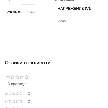
SKU:
25034
НАПРЕЖЕНИЕ (V)
СЕРИЯ
DOMO
220V
МАРКА
KANLUX
СТЕПЕН НА ЗАЩИТА
IP20
СЕРИЯ
DOMO
Отзиви от клиенти
ЦВЯТ
Шампанско
0 прегледа
МАРКА
KANLUX
0
0
КОНТАКТ
Двоен