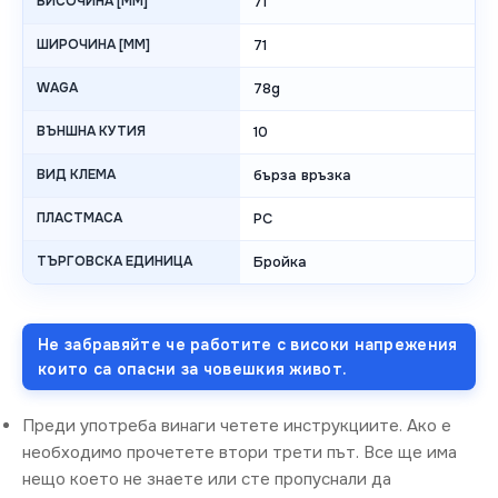
ВИСОЧИНА [MM]
71
ШИРОЧИНА [MM]
71
WAGA
78g
ВЪНШНА КУТИЯ
10
ВИД КЛЕМА
бърза връзка
ПЛАСТМАСА
PC
ТЪРГОВСКА ЕДИНИЦА
Бройка
Не забравяйте че работите с високи напрежения
които са опасни за човешкия живот.
Преди употреба винаги четете инструкциите. Ако е
необходимо прочетете втори трети път. Все ще има
нещо което не знаете или сте пропуснали да