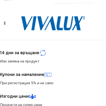
СЕРИЯ
LOGI
СТЕПЕН НА ЗАЩИТА
IP20
ЦВЯТ
Черно
14 дни за връщане
Или замяна на продукт
МАРКА
KANLUX
Купони за намаление
При регистрация 5% и не само
Изгодни цени
Продукти на супер цени