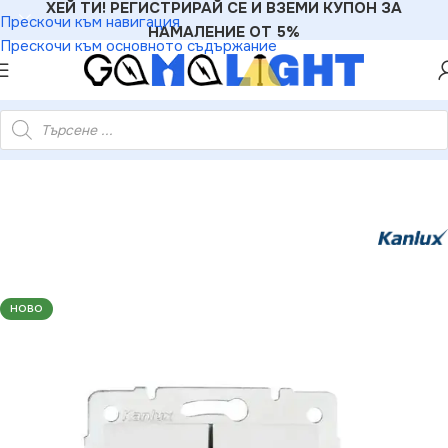
ХЕЙ ТИ! РЕГИСТРИРАЙ СЕ И ВЗЕМИ КУПОН ЗА
Прескочи към навигация
НАМАЛЕНИЕ ОТ 5%
Прескочи към основното съдържание
ве
»
Kanlux 24744 Електрически превключвател Щора DOMO
НОВО