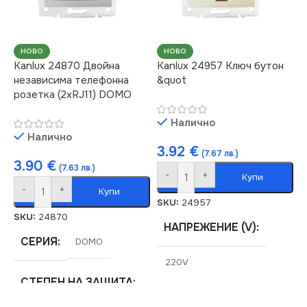
НОВО
НОВО
Kanlux 24870 Двойна
Kanlux 24957 Ключ бутон
независима телефонна
&quot
розетка (2xRJ11) DOMO
Налично
Налично
3.92
€
(7.67 лв.)
3.90
€
(7.63 лв.)
-
+
Купи
-
+
Купи
SKU:
24957
SKU:
24870
НАПРЕЖЕНИЕ (V)
СЕРИЯ
DOMO
220V
СТЕПЕН НА ЗАЩИТА
СТЕПЕН НА ЗАЩИТА