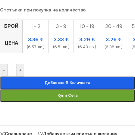
Отстъпки при покупка на количество
БРОЙ
1 - 2
3 - 9
10 - 19
20 - 49
5
3.36
€
3.33
€
3.29
€
3.26
€
ЦЕНА
(6.57 лв.)
(6.51 лв.)
(6.43 лв.)
(6.38 лв.)
(6
-
+
Добавяне В Количката
Купи Сега
Сравняване
Добавяне към списък с желания