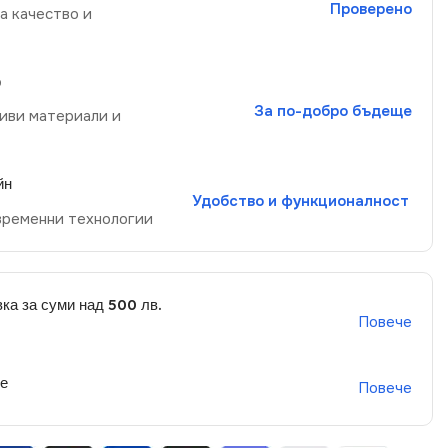
Проверено
а качество и
р
За по-добро бъдеще
иви материали и
йн
Удобство и функционалност
временни технологии
ка за суми над 500 лв.
Повече
не
Повече