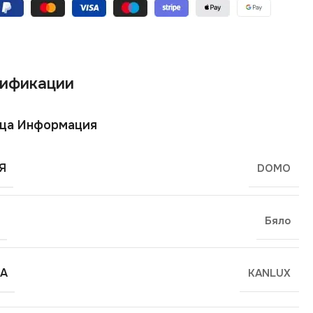
ификации
ща Информация
Я
DOMO
Бяло
А
KANLUX