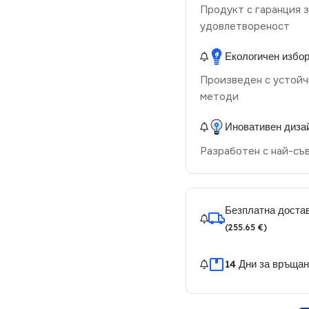
Продукт с гаранция з
удовлетвореност
Екологичен избо
Произведен с устойч
методи
Иновативен диза
Разработен с най-съ
Безплатна достав
(255.65 €)
14 Дни за връща