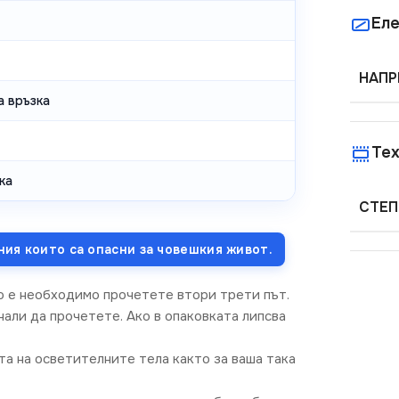
Еле
НАПР
а връзка
Тех
ка
СТЕП
ния които са опасни за човешкия живот.
о е необходимо прочетете втори трети път.
али да прочетете. Ако в опаковката липсва
та на осветителните тела както за ваша така