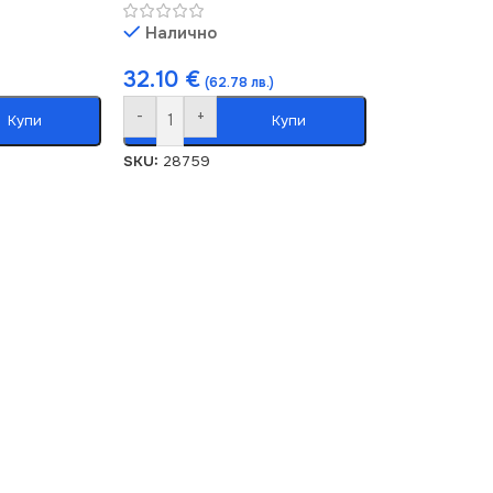
Налично
32.10
€
(62.78 лв.)
-
+
Купи
Купи
SKU:
28759