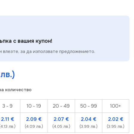
пка с вашия купон!
 влезте, за да използвате предложението.
 лв.)
на количество
3 - 9
10 - 19
20 - 49
50 - 99
100+
2.11
€
2.09
€
2.07
€
2.04
€
2.02
€
(4.13 лв.)
(4.09 лв.)
(4.05 лв.)
(3.99 лв.)
(3.95 лв.)