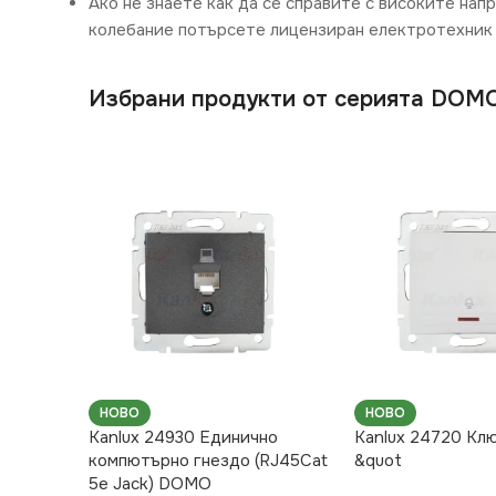
Ако не знаете как да се справите с високите нап
колебание потърсете лицензиран електротехник 
Избрани продукти от серията DOM
НОВО
НОВО
Kanlux 24930 Единично
Kanlux 24720 Кл
компютърно гнездо (RJ45Cat
&quot
5e Jack) DOMO