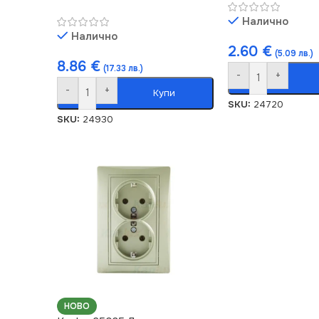
Налично
Налично
2.60
€
(5.09 лв.)
8.86
€
(17.33 лв.)
-
+
-
+
Купи
SKU:
24720
SKU:
24930
НОВО