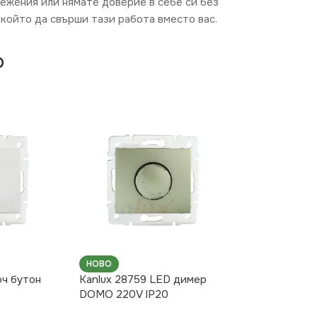
режения или нямате доверие в себе си без
който да свърши тази работа вместо вас.
O
НОВО
юч бутон
Kanlux 28759 LED димер
DOMO 220V IP20