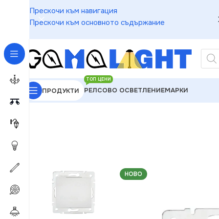
Прескочи към навигация
Прескочи към основното съдържание
ТОП ЦЕНИ
РЕЛСОВО ОСВЕТЛЕНИЕ
МАРКИ
ПРОДУКТИ
GAMALIGHT
»
Електроматериали
»
Ключове
»
Kanl
НОВО