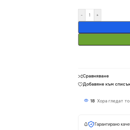
-
+
Сравняване
Добавяне към списък
18
Хора гледат то
Гарантирано каче