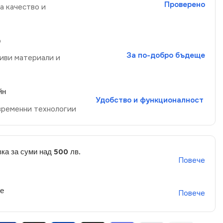
Проверено
а качество и
р
За по-добро бъдеще
иви материали и
йн
Удобство и функционалност
временни технологии
ка за суми над 500 лв.
Повече
не
Повече