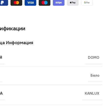
ификации
ща Информация
Я
DOMO
Бяло
А
KANLUX