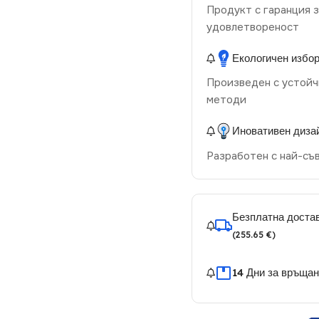
Продукт с гаранция з
удовлетвореност
Екологичен избо
Произведен с устойч
методи
Иновативен диза
Разработен с най-съ
Безплатна достав
(255.65 €)
14 Дни за връща