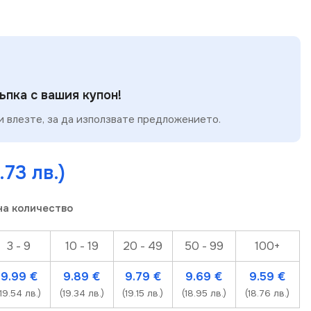
пка с вашия купон!
 влезте, за да използвате предложението.
.73 лв.)
на количество
3 - 9
10 - 19
20 - 49
50 - 99
100+
9.99
€
9.89
€
9.79
€
9.69
€
9.59
€
(19.54 лв.)
(19.34 лв.)
(19.15 лв.)
(18.95 лв.)
(18.76 лв.)