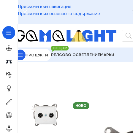
Прескочи към навигация
Прескочи към основното съдържание
ТОП ЦЕНИ
РЕЛСОВО ОСВЕТЛЕНИЕ
МАРКИ
ПРОДУКТИ
GAMALIGHT
»
Електроматериали
»
Розетки
»
Kanl
НОВО