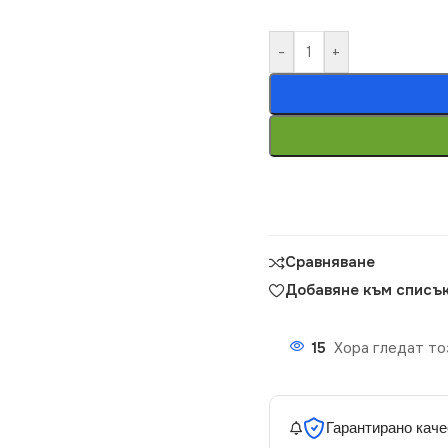
-
+
Сравняване
Добавяне към списък
15
Хора гледат то
Гарантирано каче