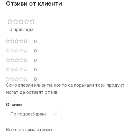
Отзиви от клиенти
СТЕПЕН НА ЗАЩИТА
СИСТЕМА
IP20
Стандартна 220V
0 прегледа
СЕРИЯ
BEAT
0
0
БРОЙ ФАСУНГИ
1
0
ЦВЯТ
0
Бял
0
Само влезли клиенти, които са поръчали този продукт,
ПРЕДНАЗНАЧЕНИЕ
могат да оставят отзив.
за Барплот
,
за Дневна
,
за
Отзиви
Картина
,
за Кухня
,
за
Магазин
,
за Офис
,
за
Таван
,
за Трапезария
,
за
Хол
Все още няма отзиви.