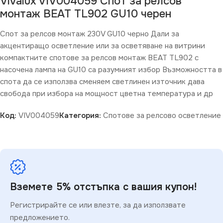
Vivalux VIV004059 Спот за релсов
монтаж BEAT TL902 GU10 черен
Спот за релсов монтаж 230V GU10 черно Дали за
акцентиращо осветление или за осветяване на витрини
компактните спотове за релсов монтаж BEAT TL902 с
насочена лампа на GU10 са разумният избор Възможността в
спота да се използва сменяем светлинен източник дава
свобода при избора на мощност цветна температура и др
Код:
VIV004059
Категория:
Спотове за релсово осветление
Вземете 5% отстъпка с вашия купон!
Регистрирайте се или влезте, за да използвате
предложението.