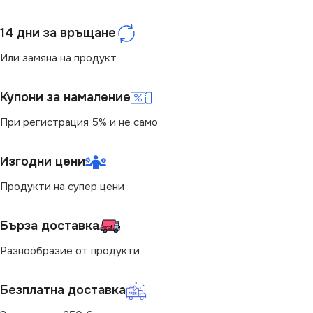
СТЕПЕН НА ЗАЩИТА
СВЕТЛИНЕН ПОТОК
(LM)
14 дни за връщане
IP20
850
Или замяна на продукт
ПРЕДНАЗНАЧЕНИЕ
СТЕПЕН НА ЗАЩИТА
Купони за намаление
за Барплот
,
за Детска Стая
,
При регистрация 5% и не само
за Дневна
,
за Коридор
,
за
IP20
Кухня
,
за Магазин
,
за Офис
,
за Спалня
,
за Таван
,
за
Изгодни цени
Трапезария
,
за Хол
МОЩНОСТ (W)
10
Продукти на супер цени
ВИД
с Крушки
НАЧИН НА МОНТАЖ
Бърза доставка
ЦВЯТ
Черен
За Релса
Разнообразие от продукти
БРОЙ ФАСУНГИ
1
ДИМИРАНЕ
Безплатна доставка