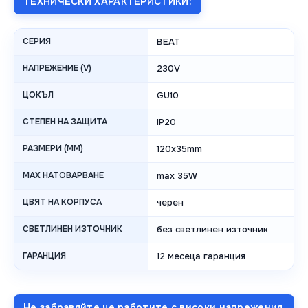
ТЕХНИЧЕСКИ ХАРАКТЕРИСТИКИ:
СЕРИЯ
BEAT
НАПРЕЖЕНИЕ (V)
230V
ЦОКЪЛ
GU10
СТЕПЕН НА ЗАЩИТА
IP20
РАЗМЕРИ (MM)
120x35mm
MAX НАТОВАРВАНЕ
max 35W
ЦВЯТ НА КОРПУСА
черен
СВЕТЛИНЕН ИЗТОЧНИК
без светлинен източник
ГАРАНЦИЯ
12 месеца гаранция
Не забравяйте че работите с високи напрежения