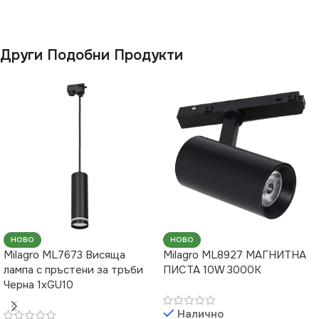
НАЧИН НА МОНТАЖ
Други Подобни Продукти
За Релса
ВИД
с Крушки
ТИП РЕЛСОВА
СИСТЕМА
Стандартна 220V
НОВО
НОВО
Milagro ML7673 Висяща
Milagro ML8927 МАГНИТНА
лампа с пръстени за тръби
ПИСТА 10W 3000K
Черна 1xGU10
Налично