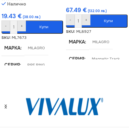
Налично
67.49
€
(132.00 лв.)
19.43
€
(38.00 лв.)
-
+
Купи
-
+
Купи
SKU:
ML8927
SKU:
ML7673
МАРКА
MILAGRO
МАРКА
MILAGRO
СЕРИЯ
Magnetic Track
СЕРИЯ
PIPE RING
НАПРЕЖЕНИЕ (V)
48V
НАПРЕЖЕНИЕ (V)
ЦВЕТНА ТЕМПЕРАТУРА
220V
(K)
ЦОКЪЛ
GU10
3000