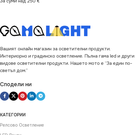
За суми над 250 €
Не се димира
НАЧИН НА МОНТАЖ
ПРЕДНАЗНАЧЕНИЕ
За Релса
за Барплот
,
за Дневна
,
за
ТИП РЕЛСОВА
Коридор
,
за Кухня
,
за Офис
,
СИСТЕМА
за Спалня
,
за Стена
,
за
Вашият онлайн магазин за осветителни продукти.
Таван
,
за Трапезария
,
за Хол
Интериорно и градинско осветление. Пълна гама led и други
Стандартна 220V
видове осветителни продукти. Нашето мото е “За един по-
ВИД
LED
светъл дом.”
Сподели ни
ЦВЯТ
Черен
ТИП РЕЛСОВА
СИСТЕМА
КАТЕГОРИИ
Магнитна 48V
Релсово Осветление