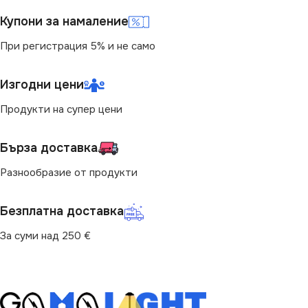
(LM)
4000
Купони за намаление
При регистрация 5% и не само
800
СВЕТЛИНЕН ПОТОК
(LM)
Изгодни цени
СТЕПЕН НА ЗАЩИТА
700
Продукти на супер цени
IP65
Бърза доставка
МОЩНОСТ (W)
10
Разнообразие от продукти
НАЧИН НА МОНТАЖ
Безплатна доставка
Повърхностен
За суми над 250 €
ДИМИРАНЕ
Не се димира