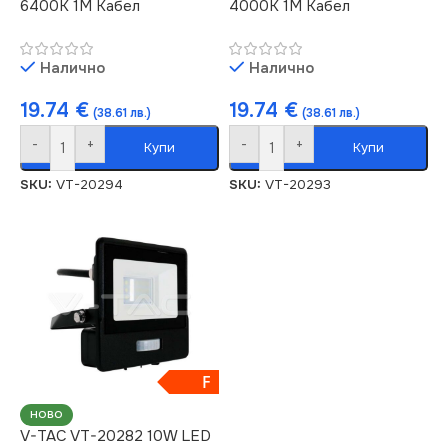
6400K 1М Кабел
4000K 1М Кабел
Налично
Налично
19.74
€
19.74
€
(38.61 лв.)
(38.61 лв.)
-
+
-
+
Купи
Купи
SKU:
VT-20294
SKU:
VT-20293
F
НОВО
V-TAC VT-20282 10W LED