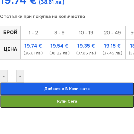
19.74
€
(38.61 лв.)
Отстъпки при покупка на количество
БРОЙ
1 - 2
3 - 9
10 - 19
20 - 49
5
19.74
€
19.54
€
19.35
€
19.15
€
1
ЦЕНА
(38.61 лв.)
(38.22 лв.)
(37.85 лв.)
(37.45 лв.)
(3
-
+
Добавяне В Количката
Купи Сега