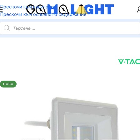
ХЕЙ ТИ! РЕГИСТРИРАЙ СЕ И ВЗЕМИ КУПОН ЗА
Прескочи към навигация
НАМАЛЕНИЕ ОТ 5%
Прескочи към основното съдържание
жектор PIR Сензор SAMSUNG Чип Бяло Тяло 4000K 1М Кабел
НОВО