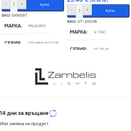
(45.88 лв.)
-
+
Купи
-
+
Купи
SKU:
EKN597
SKU:
VT-20038
МАРКА
MILAGRO
МАРКА
V-TAC
СЕРИЯ
LED PROJECTOR
СЕРИЯ
VT-10-R
НАПРЕЖЕНИЕ (V)
МОЩНОСТ (W)
10
220V
СТЕПЕН НА ЗАЩИТА
ЦВЕТНА ТЕМПЕРАТУРА
(K)
IP44
14 дни за връщане
3000
ЦВЕТНА ТЕМПЕРАТУРА
(K)
Или замяна на продукт
СВЕТЛИНЕН ПОТОК