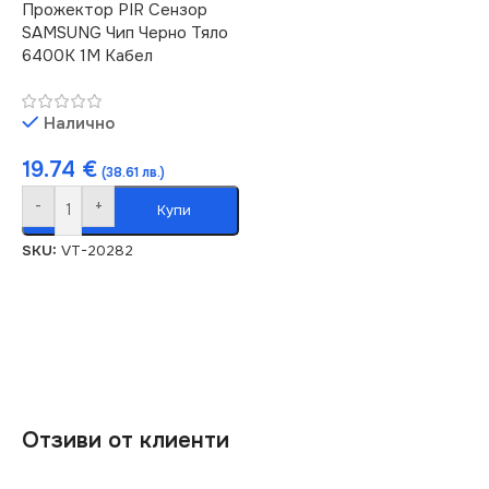
Прожектор PIR Сензор
SAMSUNG Чип Черно Тяло
6400K 1М Кабел
Налично
19.74
€
(38.61 лв.)
-
+
Купи
SKU:
VT-20282
Отзиви от клиенти