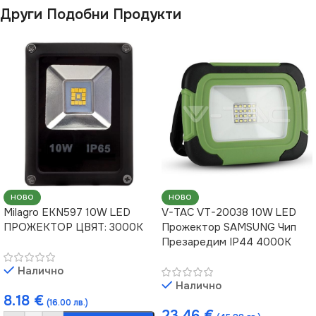
Други Подобни Продукти
НОВО
НОВО
Milagro EKN597 10W LED
V-TAC VT-20038 10W LED
ПРОЖЕКТОР ЦВЯТ: 3000K
Прожектор SAMSUNG Чип
Презаредим IP44 4000K
Налично
Налично
8.18
€
(16.00 лв.)
23.46
€