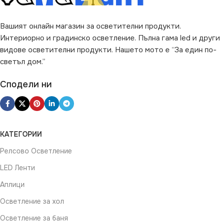
Вашият онлайн магазин за осветителни продукти.
ПРЕДНАЗНАЧЕНИЕ
Интериорно и градинско осветление. Пълна гама led и други
видове осветителни продукти. Нашето мото е “За един по-
за Веранда
,
за Гараж
,
за
светъл дом.”
Двор
,
за Къща
,
за Стена
,
за
Тераса
Сподели ни
ВИД
LED
КАТЕГОРИИ
Релсово Осветление
LED Ленти
Аплици
Осветление за хол
Осветление за баня