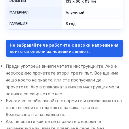
РАЗМЕРИ
133 x 60 x 113 мм
МАТЕРИАЛ
Алуминий
ГАРАНЦИЯ
5 год.
Не забравяйте че работите с високи напрежения
които са опасни за човешкия живот.
Преди употреба винаги четете инструкциите. Ако е
необходимо прочетете втори трети път. Все ще има
нещо което не знаете или сте пропуснали да
прочетете. Ако в опаковката липсва инструкция моля
веднага се свържете с нас.
Винаги се съобразявайте с нормите и изискванията на
осветителните тела както за ваша така и за
безопасността на околните.
Ако не знаете как да се справите с високите
напрежения или нямате доверие в себе си без