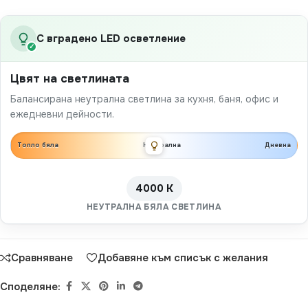
С вградено LED осветление
✓
Цвят на светлината
Балансирана неутрална светлина за кухня, баня, офис и
ежедневни дейности.
Топло бяла
Неутрална
Дневна
4000 K
НЕУТРАЛНА БЯЛА СВЕТЛИНА
Сравняване
Добавяне към списък с желания
Споделяне: