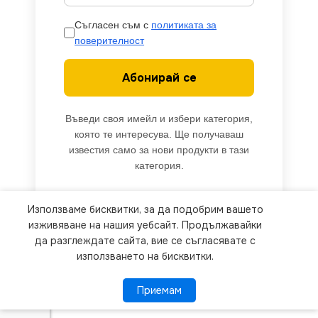
Съгласен съм с
политиката за
поверителност
Абонирай се
Въведи своя имейл и избери категория,
която те интересува. Ще получаваш
известия само за нови продукти в тази
категория.
Използваме бисквитки, за да подобрим вашето
We use cookies to improve your experience on our
изживяване на нашия уебсайт. Продължавайки
website. By browsing this website, you agree to
да разглеждате сайта, вие се съгласявате с
използването на бисквитки.
our use of cookies.
V-TAC VT-
Приемам
Приемам
ПОВЕЧЕ ИНФОРМАЦИЯ
20282 10W
LED