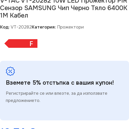
V-TAC VT-20282 10W LED Прожектор PIR
Сензор SAMSUNG Чип Черно Тяло 6400K
1М Кабел
Код:
VT-20282
Категория:
Прожектори
F
Вземете 5% отстъпка с вашия купон!
Регистрирайте се или влезте, за да използвате
предложението.