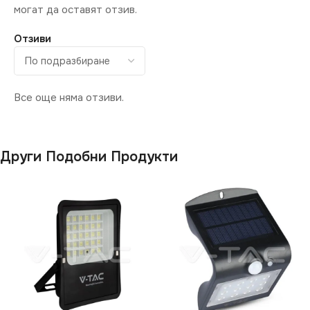
6400
могат да оставят отзив.
Отзиви
СВЕТЛИНЕН ПОТОК
(LM)
Все още няма отзиви.
735
ДОПЪЛНИТЕЛНИ
ОПЦИИ
Други Подобни Продукти
Със Сензор