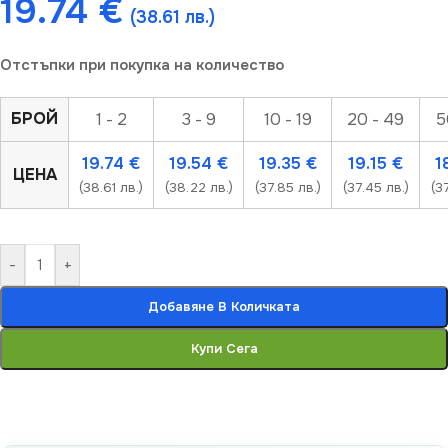
19.74
€
(38.61 лв.)
Отстъпки при покупка на количество
БРОЙ
1 - 2
3 - 9
10 - 19
20 - 49
5
19.74
€
19.54
€
19.35
€
19.15
€
1
ЦЕНА
(38.61 лв.)
(38.22 лв.)
(37.85 лв.)
(37.45 лв.)
(3
-
+
Добавяне В Количката
Купи Сега