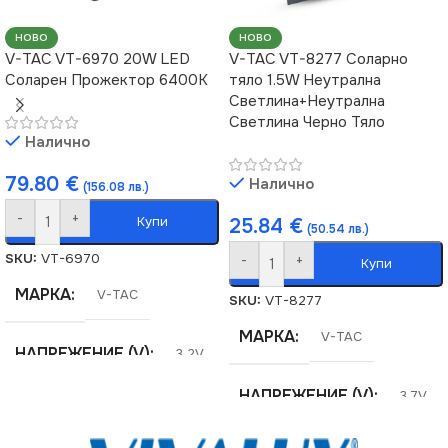
НОВО
НОВО
V-TAC VT-6970 20W LED
V-TAC VT-8277 Соларно
Соларен Прожектор 6400К
тяло 1.5W Неутрална
Светлина+Неутрална
Светлина Черно Тяло
Налично
79.80
€
Налично
(156.08 лв.)
-
+
Купи
25.84
€
(50.54 лв.)
SKU:
VT-6970
-
+
Купи
МАРКА
V-TAC
SKU:
VT-8277
МАРКА
V-TAC
НАПРЕЖЕНИЕ (V)
3.2V
НАПРЕЖЕНИЕ (V)
3.7V
СЕРИЯ
VT-55300