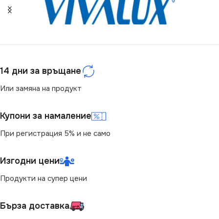
СЕРИЯ
VT-767-2
СТЕПЕН НА ЗАЩИТА
МОЩНОСТ (W)
1.5
IP65
СТЕПЕН НА ЗАЩИТА
ЦВЕТНА ТЕМПЕРАТУРА
14 дни за връщане
(K)
IP65
Или замяна на продукт
6400
ЦВЕТНА ТЕМПЕРАТУРА
Купони за намаление
(K)
СВЕТЛИНЕН ПОТОК
При регистрация 5% и не само
(LM)
4000
Изгодни цени
2400
СВЕТЛИНЕН ПОТОК
Продукти на супер цени
(LM)
МОЩНОСТ (W)
20
Бърза доставка
220