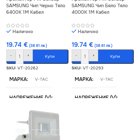
SAMSUNG Чип Черно Тяло
SAMSUNG Чип Бяло Тяло
6400K 1М Кабел
4000K 1М Кабел
Налично
Налично
19.74
€
19.74
€
(38.61 лв.)
(38.61 лв.)
-
+
-
+
Купи
Купи
SKU:
VT-20282
SKU:
VT-20293
МАРКА
МАРКА
V-TAC
V-TAC
НАПРЕЖЕНИЕ (V)
НАПРЕЖЕНИЕ (V)
220V
220V
ЕНЕРГИЕН КЛАС
ЕНЕРГИЕН КЛАС
F
F