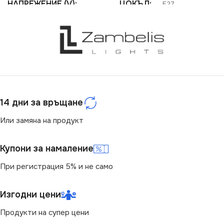
НАПРЕЖЕНИЕ (V)
ЦОКЪЛ
E27
220V
СЕРИЯ
Spider
СЕРИЯ
JASMIN
НАПРЕЖЕНИЕ (V)
ЦОКЪЛ
E27
220V
14 дни за връщане
СТЕПЕН НА ЗАЩИТА
СТЕПЕН НА ЗАЩИТА
Или замяна на продукт
IP20
IP20
Купони за намаление
При регистрация 5% и не само
БРОЙ ФАСУНГИ
БРОЙ ФАСУНГИ
2
1
Изгодни цени
ПРЕДНАЗНАЧЕНИЕ
ПРЕДНАЗНАЧЕНИЕ
Продукти на супер цени