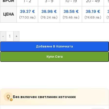
БРОЙ
1 - 2
3 - 9
10 - 19
20 - 49
39.37
€
38.98
€
38.58
€
38.19
€
ЦЕНА
(77.00 лв.)
(76.24 лв.)
(75.46 лв.)
(74.69 лв.)
(
-
+
Добавяне В Количката
Купи Сега
Без включен светлинен източник
×