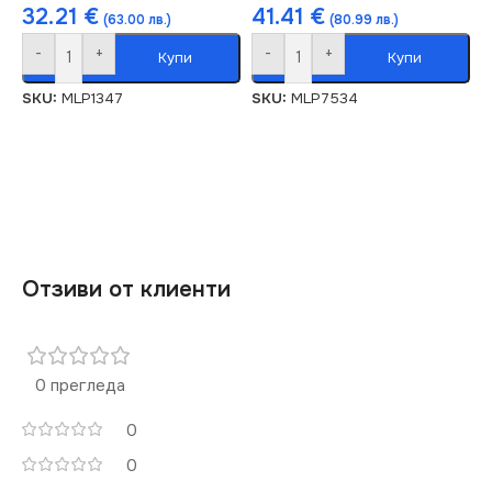
32.21
€
41.41
€
(63.00 лв.)
(80.99 лв.)
-
+
-
+
Купи
Купи
SKU:
MLP1347
SKU:
MLP7534
Отзиви от клиенти
0 прегледа
0
0