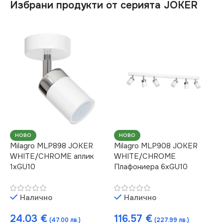
Избрани продукти от серията JOKER
НОВО
НОВО
Milagro MLP898 JOKER
Milagro MLP908 JOKER
WHITE/CHROME аплик
WHITE/CHROME
1xGU10
Плафониера 6xGU10
Налично
Налично
24.03
€
116.57
€
(47.00 лв.)
(227.99 лв.)