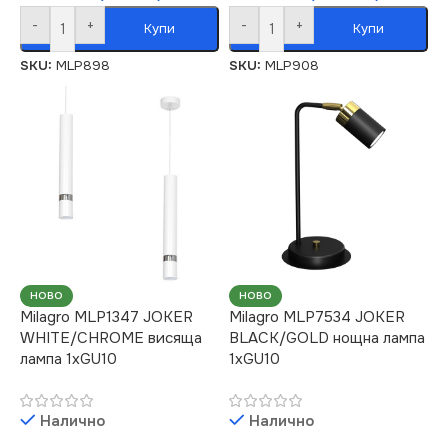
-
+
-
+
Купи
Купи
SKU:
MLP898
SKU:
MLP908
НОВО
НОВО
Milagro MLP1347 JOKER
Milagro MLP7534 JOKER
WHITE/CHROME висяща
BLACK/GOLD нощна лампа
лампа 1xGU10
1xGU10
Налично
Налично