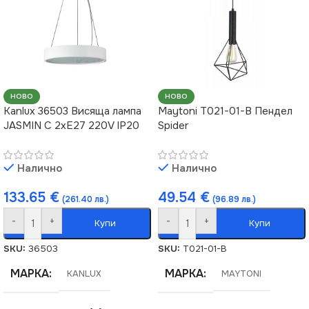
НОВО
НОВО
Kanlux 36503 Висяща лампа
Maytoni T021-01-B Пендел
JASMIN C 2xE27 220V IP20
Spider
Налично
Налично
133.65
€
49.54
€
(261.40 лв.)
(96.89 лв.)
-
+
-
+
Купи
Купи
SKU:
36503
SKU:
T021-01-B
МАРКА
МАРКА
KANLUX
MAYTONI