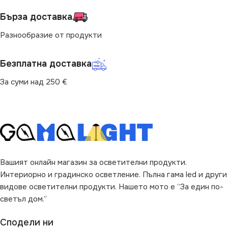
за Барплот
,
за Детска Стая
,
за Барплот
,
за Дневна
,
за
за Дневна
,
за Коридор
,
за
Коридор
,
за Кухня
,
за
Бърза доставка
Кухня
,
за Магазин
,
за Офис
,
Магазин
,
за Офис
,
за
за Спалня
,
за Таван
,
за
Спалня
,
за Таван
,
за
Разнообразие от продукти
Трапезария
,
за Хол
Трапезария
,
за Хол
Безплатна доставка
НАЧИН НА МОНТАЖ
НАЧИН НА МОНТАЖ
За суми над 250 €
Повърхностен
Повърхностен
ВИД
ВИД
с Крушки
с Крушки
ЦВЯТ
ЦВЯТ
Бяло
Черно
Вашият онлайн магазин за осветителни продукти.
Интериорно и градинско осветление. Пълна гама led и други
видове осветителни продукти. Нашето мото е “За един по-
светъл дом.”
Сподели ни