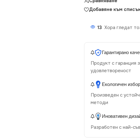
Сравняване
Добавяне към списък
13
Хора гледат то
Гарантирано каче
Продукт с гаранция з
удовлетвореност
Екологичен избо
Произведен с устойч
методи
Иновативен диза
Разработен с най-съ