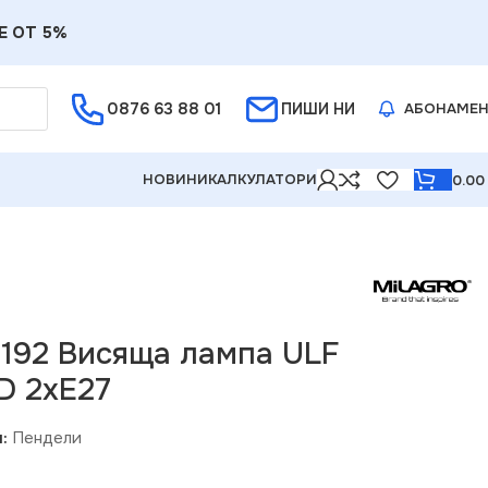
Е ОТ 5%
0876 63 88 01
ПИШИ НИ
АБОНАМЕ
НОВИНИ
КАЛКУЛАТОРИ
0.0
6192 Висяща лампа ULF
 2xE27
:
Пендели