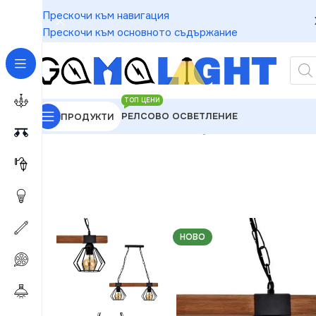
Прескочи към навигация
Прескочи към основното съдържание
ТОП ЦЕНИ
РЕЛСОВО ОСВЕТЛЕНИЕ
ПРОДУКТИ
GAMALIGHT
»
Пендели
»
Milagro MLP6192 Висяща
НОВО