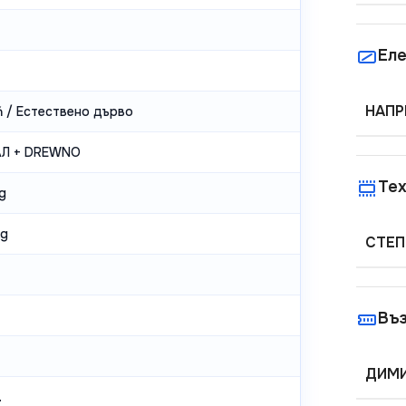
Еле
НАПР
ń / Естествено дърво
Л + DREWNO
Тех
g
kg
СТЕП
Въ
ДИМИ
.