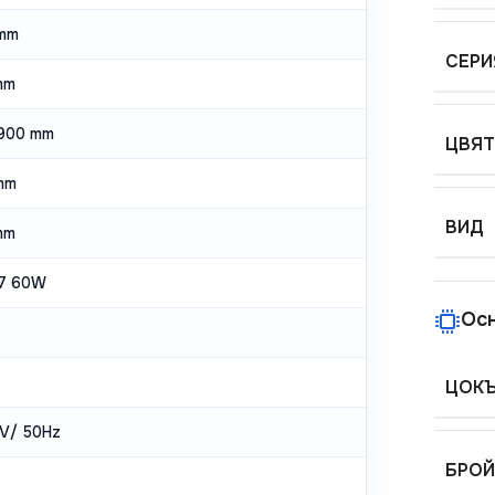
mm
СЕРИ
mm
900 mm
ЦВЯТ
mm
ВИД
mm
7 60W
Ос
ЦОК
V/ 50Hz
БРОЙ