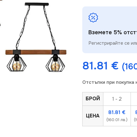
Вземете 5% отстъ
Регистрирайте се или
81.81
€
(160
Отстъпки при покупка 
БРОЙ
1 - 2
81.81
€
ЦЕНА
(160.01 лв.)
(