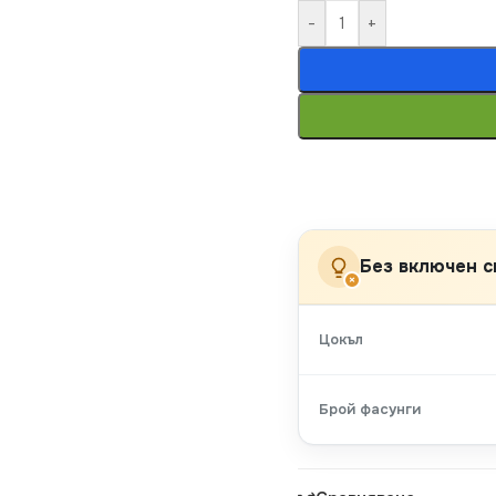
-
+
Без включен с
×
Цокъл
Брой фасунги