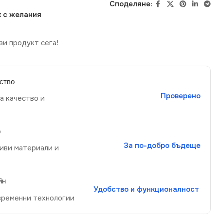
Споделяне:
 с желания
зи продукт сега!
ство
Проверено
а качество и
р
За по-добро бъдеще
иви материали и
йн
Удобство и функционалност
временни технологии