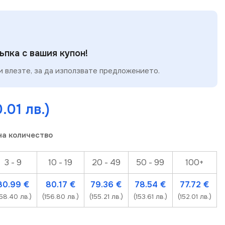
пка с вашия купон!
 влезте, за да използвате предложението.
.01 лв.)
на количество
3 - 9
10 - 19
20 - 49
50 - 99
100+
80.99
€
80.17
€
79.36
€
78.54
€
77.72
€
158.40 лв.)
(156.80 лв.)
(155.21 лв.)
(153.61 лв.)
(152.01 лв.)