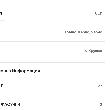
Я
ULF
Тъмно Дърво
,
Черно
с Крушки
новна Информация
ЪЛ
E27
 ФАСУНГИ
2