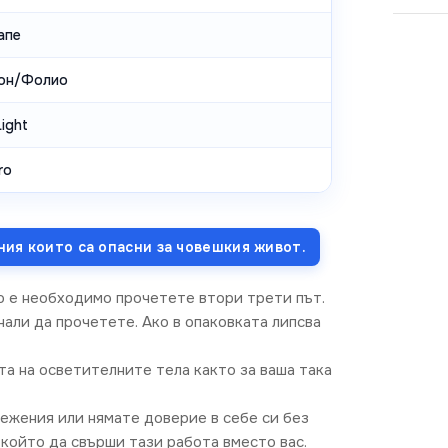
апе
он/Фолио
ight
ro
ния които са опасни за човешкия живот.
о е необходимо прочетете втори трети път.
али да прочетете. Ако в опаковката липсва
та на осветителните тела както за ваша така
режения или нямате доверие в себе си без
който да свърши тази работа вместо вас.