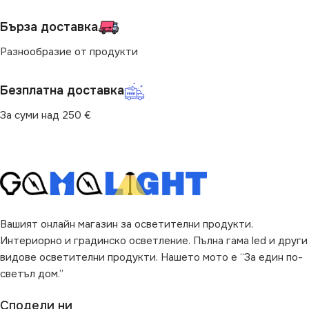
ВИД
с Крушки
Бърза доставка
ВИД
с Крушки
Разнообразие от продукти
ЦВЯТ
Черно
Безплатна доставка
ФОРМА
Линейно
За суми над 250 €
Вашият онлайн магазин за осветителни продукти.
Интериорно и градинско осветление. Пълна гама led и други
видове осветителни продукти. Нашето мото е “За един по-
светъл дом.”
Сподели ни