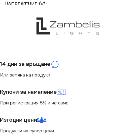
НАПРЕЖЕНИЕ (V)
МАРКА
MILAGRO
220V
СЕРИЯ
JOKER
СТЕПЕН НА ЗАЩИТА
НАПРЕЖЕНИЕ (V)
IP20
14 дни за връщане
220V
ЦОКЪЛ
G9
Или замяна на продукт
ЦОКЪЛ
GU10
НАЧИН НА МОНТАЖ
Купони за намаление
СТЕПЕН НА ЗАЩИТА
При регистрация 5% и не само
Повърхностен
IP20
БРОЙ ФАСУНГИ
Изгодни цени
4
БРОЙ ФАСУНГИ
Продукти на супер цени
6