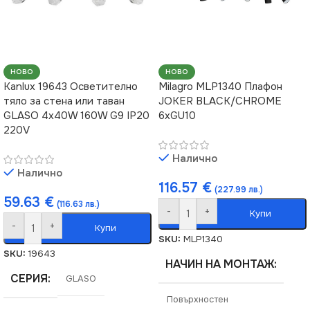
НОВО
НОВО
Kanlux 19643 Осветително
Milagro MLP1340 Плафон
тяло за стена или таван
JOKER BLACK/CHROME
GLASO 4x40W 160W G9 IP20
6xGU10
220V
Налично
Налично
116.57
€
(227.99 лв.)
59.63
€
(116.63 лв.)
-
+
Купи
-
+
Купи
SKU:
MLP1340
SKU:
19643
НАЧИН НА МОНТАЖ
СЕРИЯ
GLASO
Повърхностен