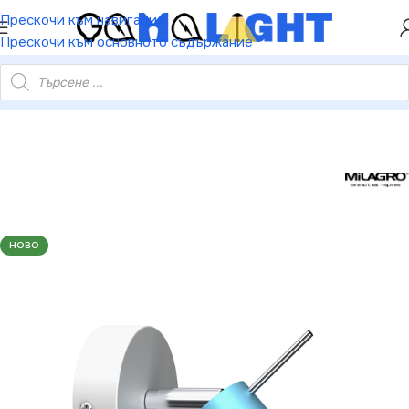
ХЕЙ ТИ! РЕГИСТРИРАЙ СЕ И ВЗЕМИ КУПОН ЗА
Прескочи към навигация
НАМАЛЕНИЕ ОТ 5%
Прескочи към основното съдържание
ro MLP7622 PRESTON BLUE/WHITE стенна лампа 1x mini GU10
НОВО