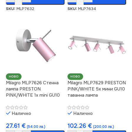
SKU:
MLP7632
SKU:
MLP7634
НОВО
НОВО
Milagro MLP7626 Стенна
Milagro MLP7629 PRESTON
лампа PRESTON
PINK/WHITE 5x мини GU10
PINK/WHITE 1x mini GU10
таванна лампа
Налично
Налично
27.61
€
102.26
€
(54.00 лв.)
(200.00 лв.)