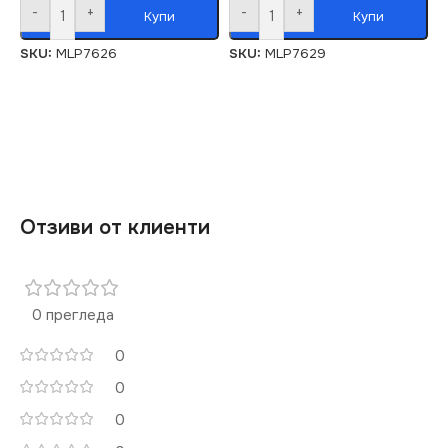
-
+
-
+
Купи
Купи
SKU:
MLP7626
SKU:
MLP7629
Отзиви от клиенти
0 прегледа
0
0
0