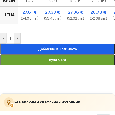
БРОЙ
1 - 2
3 - 9
10 - 19
20 - 49
27.61
€
27.33
€
27.06
€
26.78
€
ЦЕНА
(54.00 лв.)
(53.45 лв.)
(52.92 лв.)
(52.38 лв.)
(
-
+
Добавяне В Количката
Купи Сега
Без включен светлинен източник
×