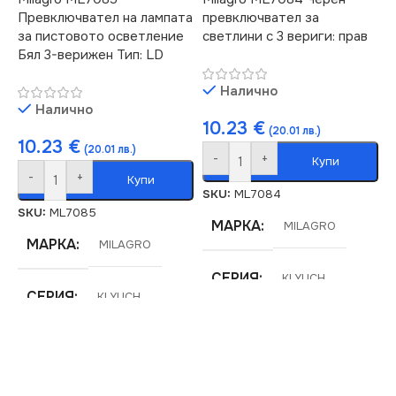
Превключвател на лампата
превключвател за
ЦВЯТ
ЦВЯТ
Черно
Бяло
за пистовото осветление
светлини с 3 вериги: прав
Бял 3-верижен Тип: LD
ТИП РЕЛСОВА
ТИП РЕЛСОВА
Налично
СИСТЕМА
СИСТЕМА
Налично
10.23
€
(20.01 лв.)
Стандартна 220V
Стандартна 220V
10.23
€
(20.01 лв.)
-
+
Купи
-
+
Купи
SKU:
ML7084
SKU:
ML7085
МАРКА
MILAGRO
МАРКА
MILAGRO
СЕРИЯ
KLYUCH
СЕРИЯ
KLYUCH
НАПРЕЖЕНИЕ (V)
НАПРЕЖЕНИЕ (V)
220V
220V