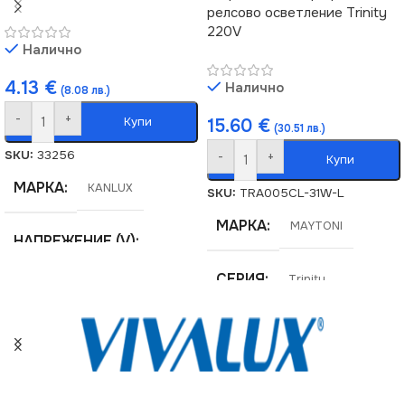
релсово осветление Trinity
220V
Налично
4.13
€
Налично
(8.08 лв.)
-
+
Купи
15.60
€
(30.51 лв.)
SKU:
33256
-
+
Купи
МАРКА
KANLUX
SKU:
TRA005CL-31W-L
МАРКА
MAYTONI
НАПРЕЖЕНИЕ (V)
СЕРИЯ
Trinity
220V
НАПРЕЖЕНИЕ (V)
СЕРИЯ
TEAR
220V
СТЕПЕН НА ЗАЩИТА