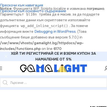
Прескочи към навигация
Notice
: Функцията WP_Scripts::localize е извикана
погрешно
.
Прескочи към основното съдържание
Параметърът
трябва да е масив, за да подадете
$l10n
допълнителни данни към скриптовете използвайте
функцията
. За повече
wp_add_inline_script()
информация вижте
Debugging in WordPress
. (Това
съобщение беше добавено във версия 5.7.0.) in
/var/www/vhosts/gamalight.bg/httpdocs/wp-
includes/functions.php
on line
6170
ХЕЙ ТИ! РЕГИСТРИРАЙ СЕ И ВЗЕМИ КУПОН ЗА
НАМАЛЕНИЕ ОТ 5%
 на лампата за пистовото осветление Бял 3-верижен Тип: LD