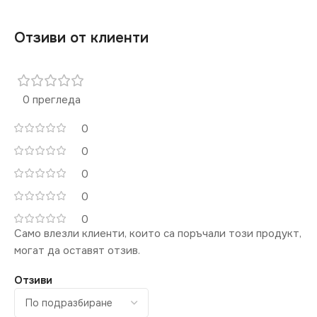
СТЕПЕН НА ЗАЩИТА
Отзиви от клиенти
СТЕПЕН НА ЗАЩИТА
IP20
IP20
ЦВЯТ
0 прегледа
Черно
ЦВЯТ
Бяло
0
ТИП РЕЛСОВА
0
ТИП РЕЛСОВА
СИСТЕМА
СИСТЕМА
0
Стандартна 220V
0
Стандартна 220V
0
Само влезли клиенти, които са поръчали този продукт,
могат да оставят отзив.
Отзиви