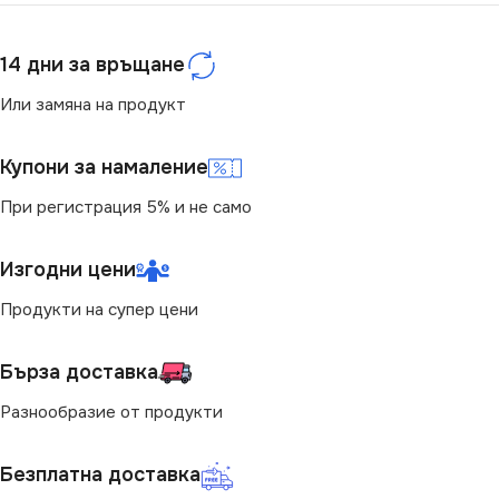
СТЕПЕН НА ЗАЩИТА
IP20
14 дни за връщане
IP20
НАЧИН НА МОНТАЖ
Или замяна на продукт
ЦВЯТ
Бяло
За Релса
Купони за намаление
При регистрация 5% и не само
ТИП РЕЛСОВА
ЦВЯТ
Черно
СИСТЕМА
Изгодни цени
ТИП РЕЛСОВА
Стандартна 220V
Продукти на супер цени
СИСТЕМА
Стандартна 220V
Бърза доставка
Разнообразие от продукти
Безплатна доставка