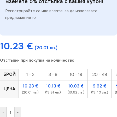
Вземете 5% отстъпка с вашия купон!
Регистрирайте се или влезте, за да използвате
предложението.
10.23
€
(20.01 лв.)
Отстъпки при покупка на количество
БРОЙ
1 - 2
3 - 9
10 - 19
20 - 49
10.23
€
10.13
€
10.03
€
9.92
€
ЦЕНА
(20.01 лв.)
(19.81 лв.)
(19.62 лв.)
(19.40 лв.)
(
-
+