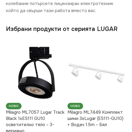
колебание потърсете лицензиран електротехник
който да свърши тази работа вместо вас.
Избрани продукти от серията LUGAR
НОВО
НОВО
Milagro ML7057 Lugar Track
Milagro ML7449 Комплект
Black 1xES111 GU10
шини 3xLugar (ES111-GU10)
осветително тяло – 3-
+ Водач 1.5m – Бял
верижно