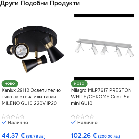
Други Подобни Продукти
НОВО
НОВО
Kanlux 29112 Осветително
Milagro MLP7617 PRESTON
тяло за стена или таван
WHITE/CHROME Спот 5x
MILENO GU10 220V IP20
mini GU10
Налично
Налично
44.37
€
102.26
€
(86.78 лв.)
(200.00 лв.)