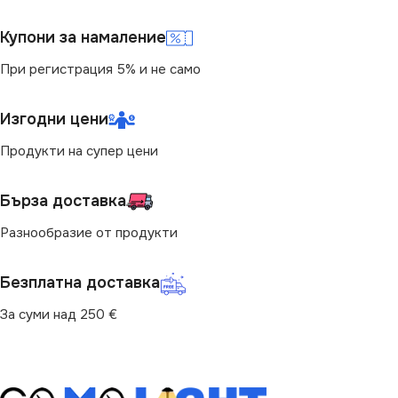
Повърхностен
Купони за намаление
СТЕПЕН НА ЗАЩИТА
При регистрация 5% и не само
БРОЙ ФАСУНГИ
3
IP20
Изгодни цени
ПРЕДНАЗНАЧЕНИЕ
ВИД
с Крушки
Продукти на супер цени
за Барплот
,
за Дневна
,
за
БРОЙ ФАСУНГИ
5
Картина
,
за Коридор
,
за
Бърза доставка
Магазин
,
за Офис
,
за
Спалня
,
за Таван
,
за Хол
Разнообразие от продукти
ФОРМА
Линейно
ВИД
с Крушки
Безплатна доставка
За суми над 250 €