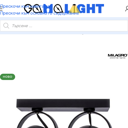
ХЕЙ ТИ! РЕГИСТРИРАЙ СЕ И ВЗЕМИ КУПОН ЗА
Прескочи към навигация
НАМАЛЕНИЕ ОТ 5%
Прескочи към основното съдържание
особление за повърхностен монтаж Lugar Black 2xAR111 GU10
НОВО