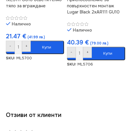
тяло за вграждане
повърхностен монтаж
Lugar Black 2xAR111 GU10
Налично
Налично
21.47
€
(41.99 лв.)
40.39
€
(79.00 лв.)
-
+
Купи
-
+
Купи
SKU:
ML5700
SKU:
ML5706
Отзиви от клиенти