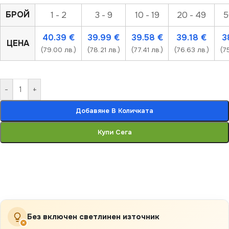
БРОЙ
1 - 2
3 - 9
10 - 19
20 - 49
5
40.39
€
39.99
€
39.58
€
39.18
€
3
ЦЕНА
(79.00 лв.)
(78.21 лв.)
(77.41 лв.)
(76.63 лв.)
(7
-
+
Добавяне В Количката
Купи Сега
Без включен светлинен източник
×