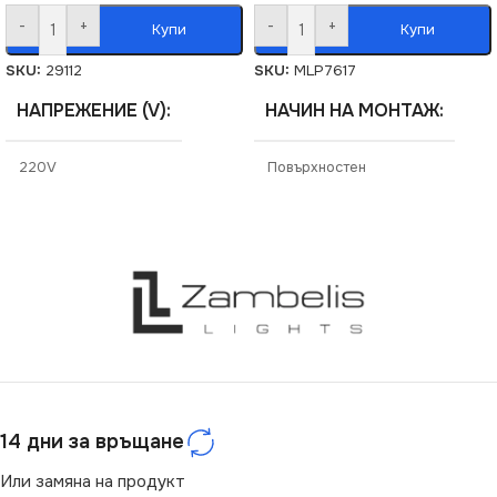
-
+
-
+
Купи
Купи
SKU:
29112
SKU:
MLP7617
НАПРЕЖЕНИЕ (V)
НАЧИН НА МОНТАЖ
220V
Повърхностен
СЕРИЯ
МАРКА
MILENO
MILAGRO
ЦОКЪЛ
СЕРИЯ
GU10
PRESTON
СТЕПЕН НА ЗАЩИТА
НАПРЕЖЕНИЕ (V)
IP20
220V
14 дни за връщане
НАЧИН НА МОНТАЖ
ЦОКЪЛ
GU10
Или замяна на продукт