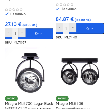
Налично
Налично
84.87
€
(165.99 лв.)
27.10
€
(53.00 лв.)
-
+
Купи
-
+
Купи
SKU:
ML7449
SKU:
ML7057
НОВО
НОВО
Milagro ML5700 Lugar Black
Milagro ML5706
1xES111 GU10 осветително
Приспособление за