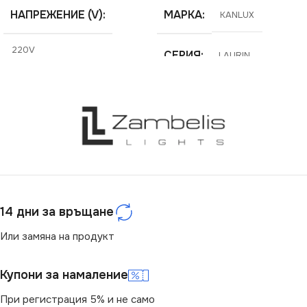
НАПРЕЖЕНИЕ (V)
МАРКА
KANLUX
220V
СЕРИЯ
LAURIN
СЕРИЯ
MILENO
ЦВЯТ
черен/златен
ЦОКЪЛ
GU10
ЦОКЪЛ
GU10
СТЕПЕН НА ЗАЩИТА
БРОЙ ФАСУНГИ
3
IP20
14 дни за връщане
ВИД
с Крушки
Или замяна на продукт
НАЧИН НА МОНТАЖ
МОЩНОСТ (W)
30
Купони за намаление
Повърхностен
НАПРЕЖЕНИЕ (V)
При регистрация 5% и не само