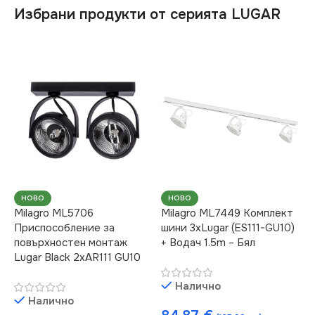
Избрани продукти от серията LUGAR
НОВО
НОВО
Milagro ML5706
Milagro ML7449 Комплект
Приспособление за
шини 3xLugar (ES111-GU10)
повърхностен монтаж
+ Водач 1.5m – Бял
Lugar Black 2xAR111 GU10
Налично
Налично