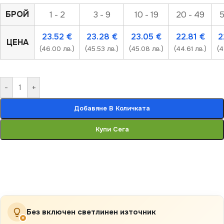
БРОЙ
1 - 2
3 - 9
10 - 19
20 - 49
5
23.52
€
23.28
€
23.05
€
22.81
€
2
ЦЕНА
(46.00 лв.)
(45.53 лв.)
(45.08 лв.)
(44.61 лв.)
(4
-
+
Добавяне В Количката
Купи Сега
Без включен светлинен източник
×