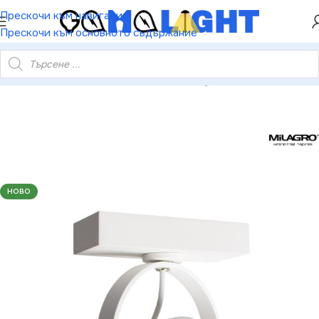
ХЕЙ ТИ! РЕГИСТРИРАЙ СЕ И ВЗЕМИ КУПОН ЗА
Прескочи към навигация
НАМАЛЕНИЕ ОТ 5%
Прескочи към основното съдържание
особление за повърхностен монтаж Lugar White 1xES111 GU10
НОВО