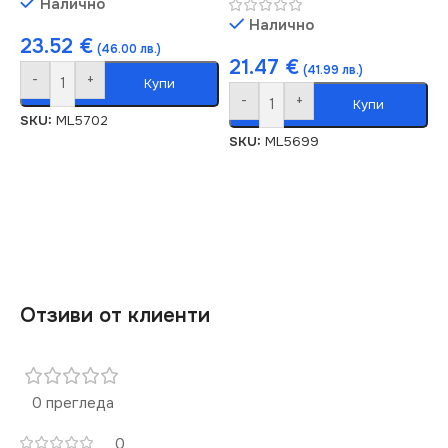
Налично
Налично
23.52
€
(46.00 лв.)
21.47
€
(41.99 лв.)
-
+
Купи
-
+
Купи
SKU:
ML5702
SKU:
ML5699
Отзиви от клиенти
0 прегледа
0