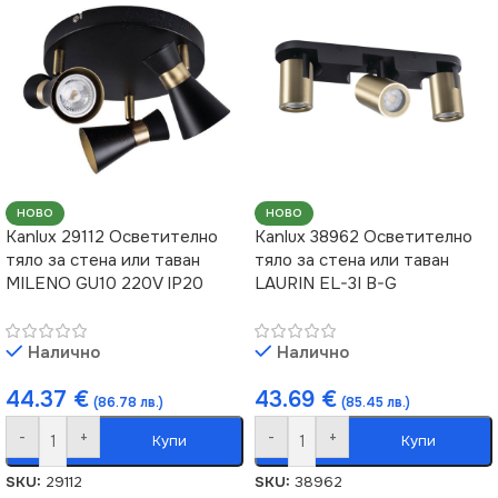
НОВО
НОВО
Kanlux 29112 Осветително
Kanlux 38962 Осветително
тяло за стена или таван
тяло за стена или таван
MILENO GU10 220V IP20
LAURIN EL-3I B-G
Налично
Налично
44.37
€
43.69
€
(86.78 лв.)
(85.45 лв.)
-
+
-
+
Купи
Купи
SKU:
29112
SKU:
38962