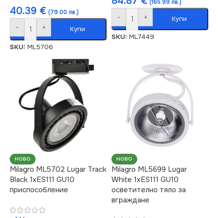
84.87
€
(165.99 лв.)
40.39
€
(79.00 лв.)
-
+
Купи
-
+
Купи
SKU:
ML7449
SKU:
ML5706
НОВО
НОВО
Milagro ML5702 Lugar Track
Milagro ML5699 Lugar
Black 1xES111 GU10
White 1xES111 GU10
приспособление
осветително тяло за
вграждане