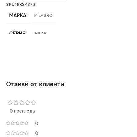
SKU:
EKS4376
МАРКА
MILAGRO
СЕРИЯ
POLAR
НАПРЕЖЕНИЕ (V)
220V
Отзиви от клиенти
ЦВЕТНА
ТЕМПЕРАТУРА (K)
3000
0 прегледа
СВЕТЛИНЕН ПОТОК
0
(LM)
0