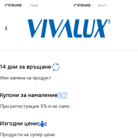
СЕРИЯ
СЕРИЯ
TIVA
EVO
НАПРЕЖЕНИЕ (V)
НАПРЕЖЕНИЕ (V)
220V
220V
СТЕПЕН НА ЗАЩИТА
ЦВЕТНА ТЕМПЕРАТУРА
(K)
14 дни за връщане
IP20
Или замяна на продукт
6500
ЦОКЪЛ
E27
Купони за намаление
СВЕТЛИНЕН ПОТОК
(LM)
При регистрация 5% и не само
НАЧИН НА МОНТАЖ
15
Изгодни цени
Повърхностен
Продукти на супер цени
СТЕПЕН НА ЗАЩИТА