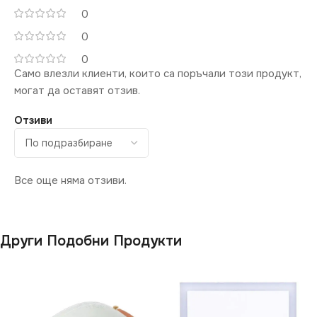
0
13
0
0
СТЕПЕН НА ЗАЩИТА
Само влезли клиенти, които са поръчали този продукт,
могат да оставят отзив.
IP20
Отзиви
МОЩНОСТ (W)
0.6
ПРЕДНАЗНАЧЕНИЕ
Все още няма отзиви.
за Стена
,
за Стълби
Други Подобни Продукти
НАЧИН НА МОНТАЖ
Вграждане