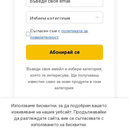
Съгласен съм с
политиката за
поверителност
Абонирай се
Въведи своя имейл и избери категория,
която те интересува. Ще получаваш
известия само за нови продукти в тази
категория.
Използваме бисквитки, за да подобрим вашето
We use cookies to improve your experience on our
изживяване на нашия уебсайт. Продължавайки
website. By browsing this website, you agree to
да разглеждате сайта, вие се съгласявате с
използването на бисквитки.
our use of cookies.