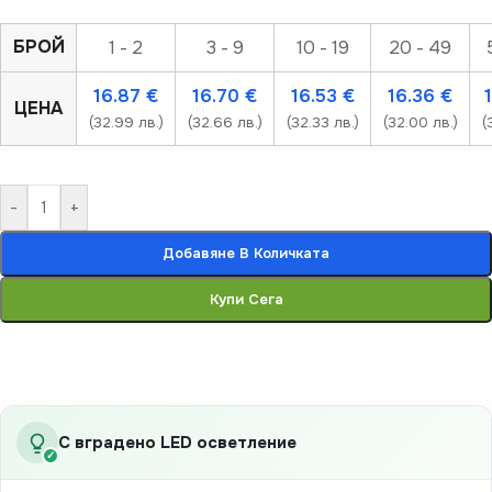
БРОЙ
1 - 2
3 - 9
10 - 19
20 - 49
16.87
€
16.70
€
16.53
€
16.36
€
ЦЕНА
(32.99 лв.)
(32.66 лв.)
(32.33 лв.)
(32.00 лв.)
(
-
+
Добавяне В Количката
Купи Сега
С вградено LED осветление
✓