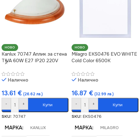
ВИД
LED
ФОРМА
Квадрат
НОВО
НОВО
Kanlux 70747 Аплик за стена
Milagro EKS0476 EVO WHITE
TIVA 60W E27 IP20 220V
Cold Color 6500K
Налично
Налично
13.61
€
16.87
€
(26.62 лв.)
(32.99 лв.)
-
+
-
+
Купи
Купи
SKU:
70747
SKU:
EKS0476
МАРКА
МАРКА
KANLUX
MILAGRO