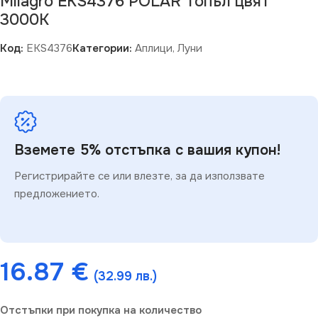
Milagro EKS4376 POLAR Топъл цвят
3000K
Код:
EKS4376
Категории:
Аплици
,
Луни
Вземете 5% отстъпка с вашия купон!
Регистрирайте се или влезте, за да използвате
предложението.
16.87
€
(32.99 лв.)
Отстъпки при покупка на количество