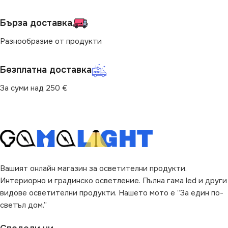
БРОЙ ФАСУНГИ
1
Бърза доставка
IP20
ВИД
с Крушки
Разнообразие от продукти
МОЩНОСТ (W)
0.6
Безплатна доставка
ПРЕДНАЗНАЧЕНИЕ
За суми над 250 €
за Стена
,
за Стълби
НАЧИН НА МОНТАЖ
Вграждане
Вашият онлайн магазин за осветителни продукти.
Интериорно и градинско осветление. Пълна гама led и други
ВИД
LED
видове осветителни продукти. Нашето мото е “За един по-
светъл дом.”
ФОРМА
Квадрат