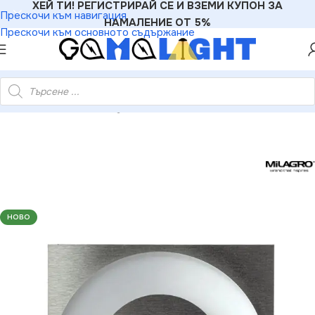
ХЕЙ ТИ! РЕГИСТРИРАЙ СЕ И ВЗЕМИ КУПОН ЗА
Прескочи към навигация
НАМАЛЕНИЕ ОТ 5%
Прескочи към основното съдържание
ALIGHT
»
Аплици
»
Milagro EKS4376 POLAR Топъл цвят 3000K
НОВО