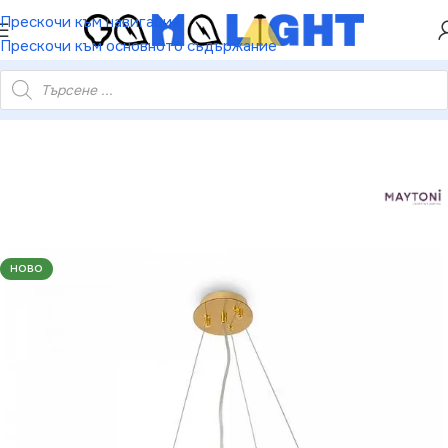
ХЕЙ ТИ! РЕГИСТРИРАЙ СЕ И ВЗЕМИ КУПОН ЗА
Прескочи към навигация
НАМАЛЕНИЕ ОТ 5%
Прескочи към основното съдържание
OD313PL-06G Модерен Полилей Wonderland 6xE14 220V IP20
НОВО