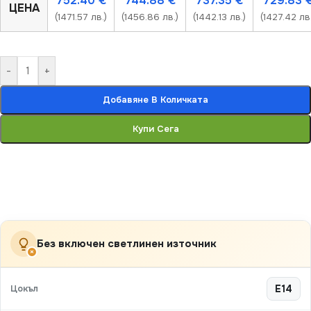
752.40
€
744.88
€
737.35
€
729.83
ЦЕНА
(1471.57 лв.)
(1456.86 лв.)
(1442.13 лв.)
(1427.42 лв.
-
+
Добавяне В Количката
Купи Сега
Без включен светлинен източник
×
Цокъл
E14