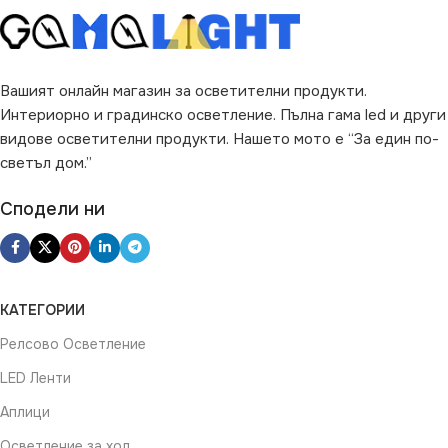
ЦВЯТ
ЦВЯТ
Кремав
Златисто
ВИД
ВИД
с Крушки
с Крушки
Вашият онлайн магазин за осветителни продукти.
Интериорно и градинско осветление. Пълна гама led и други
видове осветителни продукти. Нашето мото е “За един по-
светъл дом.”
Сподели ни
КАТЕГОРИИ
Релсово Осветление
LED Ленти
Аплици
Осветление за хол