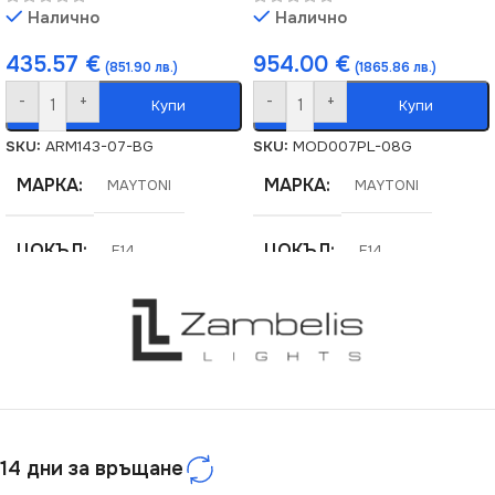
Налично
Налично
435.57
€
954.00
€
(851.90 лв.)
(1865.86 лв.)
-
+
-
+
Купи
Купи
SKU:
ARM143-07-BG
SKU:
MOD007PL-08G
МАРКА
МАРКА
MAYTONI
MAYTONI
ЦОКЪЛ
ЦОКЪЛ
E14
E14
СЕРИЯ
СЕРИЯ
Lana
ASTER
НАПРЕЖЕНИЕ (V)
НАПРЕЖЕНИЕ (V)
220V
220V
14 дни за връщане