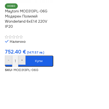
НОВО
Maytoni MOD313PL-06G
Модерен Полилей
Wonderland 6xE14 220V
IP20
Налично
752.40
€
(1471.57 лв.)
-
+
Купи
SKU:
MOD313PL-06G