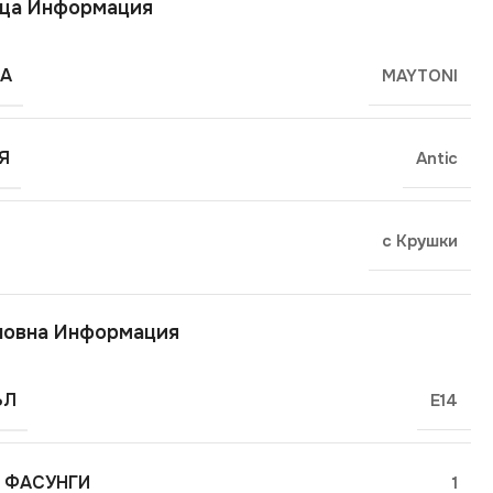
ща Информация
А
MAYTONI
Я
Antic
с Крушки
новна Информация
ЪЛ
E14
 ФАСУНГИ
1