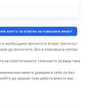
ния които са опасни за човешкия живот.
о е необходимо прочетете втори трети път.
али да прочетете. Ако в опаковката липсва
та на осветителните тела както за ваша така
режения или нямате доверие в себе си без
който да свърши тази работа вместо вас.