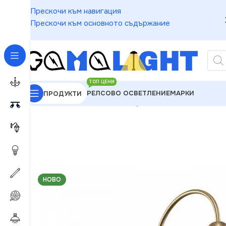
Прескочи към навигация
Прескочи към основното съдържание
ТОП ЦЕНИ
РЕЛСОВО ОСВЕТЛЕНИЕ
МАРКИ
ПРОДУКТИ
GAMALIGHT
»
Аплици
»
Maytoni MOD302WL-01GR Мо
НОВО