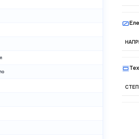
Еле
НАПР
л
Тех
ло
СТЕП