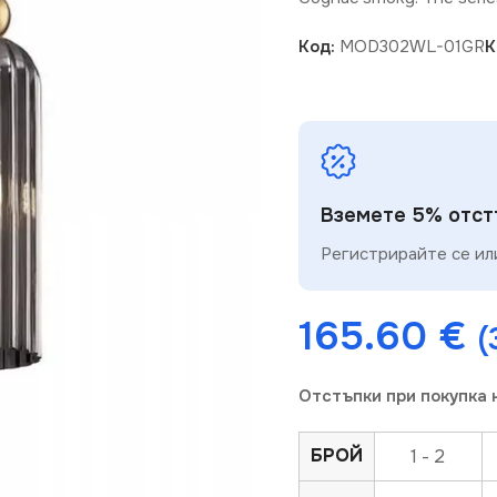
Код:
MOD302WL-01GR
К
Вземете 5% отстъ
Регистрирайте се или
165.60
€
(
Отстъпки при покупка 
БРОЙ
1 - 2