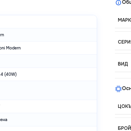
Об
МАРК
rn
СЕРИ
oni Modern
ВИД
14 (40W)
Ос
ЦОК
V
тена
БРОЙ