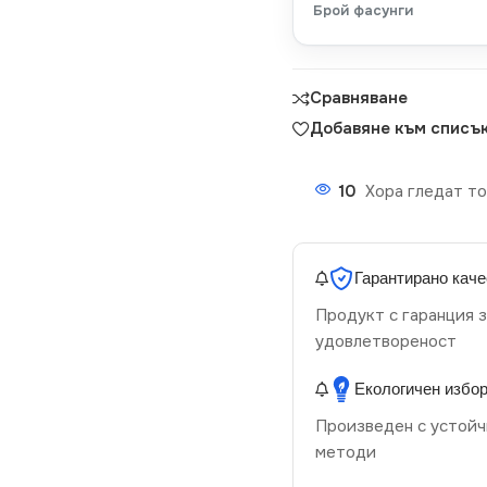
Брой фасунги
Сравняване
Добавяне към списък
10
Хора гледат то
Гарантирано каче
Продукт с гаранция з
удовлетвореност
Екологичен избо
Произведен с устойч
методи