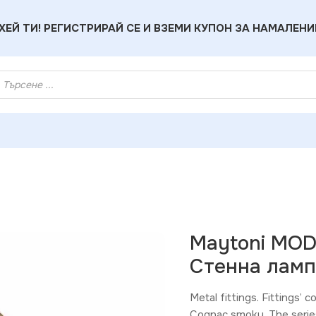
ХЕЙ ТИ! РЕГИСТРИРАЙ СЕ И ВЗЕМИ КУПОН ЗА НАМАЛЕНИ
дерен Аплик Стенна лампа Antic 1xE14 220V IP20
Maytoni MO
Стенна лампа
Metal fittings. Fittings’ 
Cognac smoky. The series