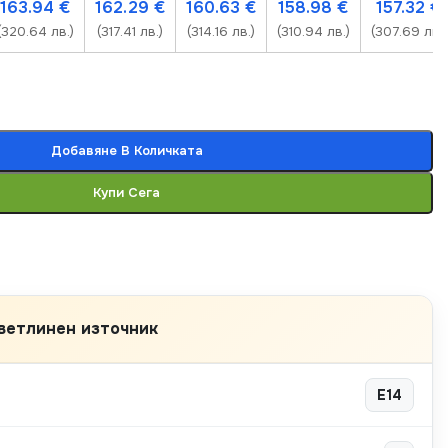
163.94
€
162.29
€
160.63
€
158.98
€
157.32
€
(320.64 лв.)
(317.41 лв.)
(314.16 лв.)
(310.94 лв.)
(307.69 лв.)
Добавяне В Количката
Купи Сега
ветлинен източник
E14