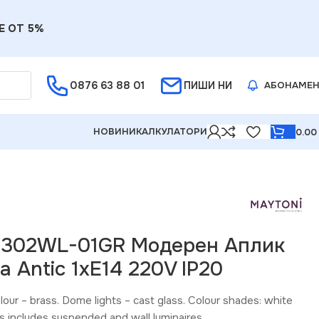
Е ОТ 5%
0876 63 88 01
ПИШИ НИ
АБОНАМЕ
НОВИНИ
КАЛКУЛАТОРИ
0.0
D302WL-01GR Модерен Аплик
 Antic 1xE14 220V IP20
colour – brass. Dome lights – cast glass. Colour shades: white
 includes suspended and wall luminaires.