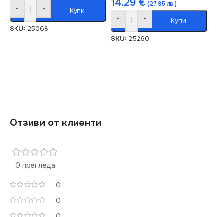
14.29
€
(27.95 лв.)
-
+
Купи
-
+
Купи
SKU:
25068
SKU:
25260
Отзиви от клиенти
0 прегледа
0
0
0