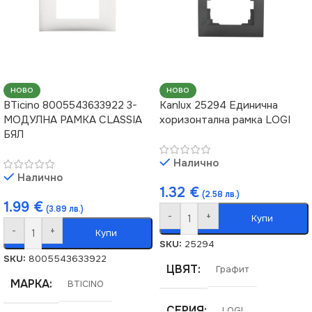
НОВО
НОВО
BTicino 8005543633922 3-
Kanlux 25294 Единична
МОДУЛНА РАМКА CLASSIA
хоризонтална рамка LOGI
БЯЛ
Налично
Налично
1.32
€
(2.58 лв.)
1.99
€
(3.89 лв.)
-
+
Купи
-
+
Купи
SKU:
25294
SKU:
8005543633922
ЦВЯТ
Графит
МАРКА
BTICINO
СЕРИЯ
LOGI