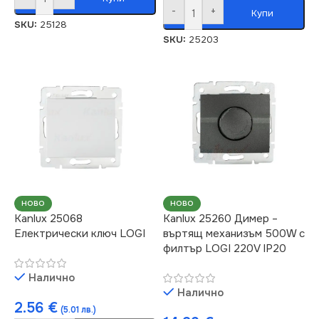
-
+
Купи
SKU:
25128
SKU:
25203
НОВО
НОВО
Kanlux 25068
Kanlux 25260 Димер –
Електрически ключ LOGI
въртящ механизъм 500W с
филтър LOGI 220V IP20
Налично
Налично
2.56
€
(5.01 лв.)