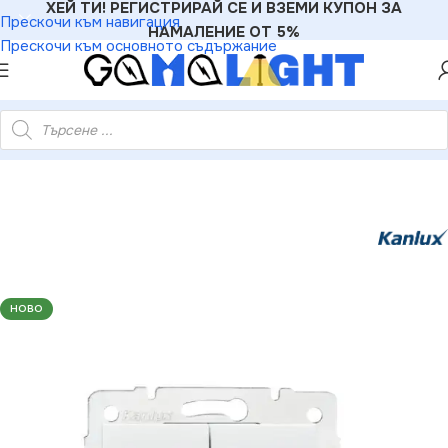
ХЕЙ ТИ! РЕГИСТРИРАЙ СЕ И ВЗЕМИ КУПОН ЗА
Прескочи към навигация
НАМАЛЕНИЕ ОТ 5%
Прескочи към основното съдържание
MALIGHT
»
Електроматериали
»
Ключове
»
Kanlux 25066 LOGI
НОВО