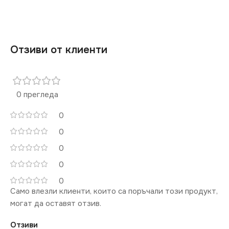
РАМКА
Тройна
СТЕПЕН НА ЗАЩИТА
IP20
Отзиви от клиенти
ЦВЯТ
Сребърен
0 прегледа
МАРКА
KANLUX
0
0
КОНТАКТ
Единичен
0
0
0
Само влезли клиенти, които са поръчали този продукт,
могат да оставят отзив.
Отзиви