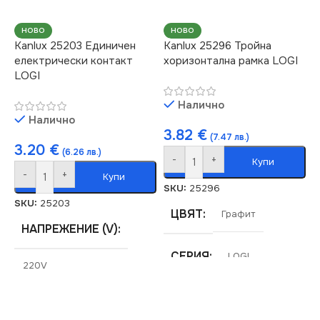
ЦВЯТ
Графит
НОВО
НОВО
Kanlux 25203 Единичен
Kanlux 25296 Тройна
МАРКА
KANLUX
електрически контакт
хоризонтална рамка LOGI
LOGI
Налично
Налично
3.82
€
(7.47 лв.)
3.20
€
(6.26 лв.)
-
+
Купи
-
+
Купи
SKU:
25296
SKU:
25203
ЦВЯТ
Графит
НАПРЕЖЕНИЕ (V)
СЕРИЯ
LOGI
220V
МАРКА
KANLUX
СЕРИЯ
LOGI