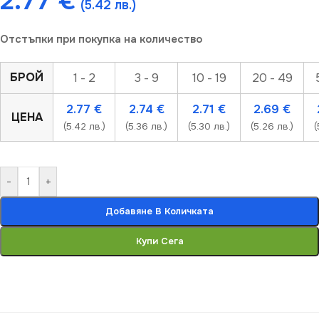
2.77
€
(5.42 лв.)
Отстъпки при покупка на количество
БРОЙ
1 - 2
3 - 9
10 - 19
20 - 49
2.77
€
2.74
€
2.71
€
2.69
€
ЦЕНА
(5.42 лв.)
(5.36 лв.)
(5.30 лв.)
(5.26 лв.)
(
-
+
Добавяне В Количката
Купи Сега