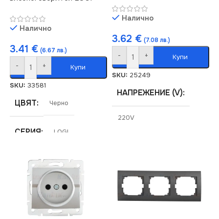
Налично
Налично
3.62
€
(7.08 лв.)
3.41
€
(6.67 лв.)
-
+
Купи
-
+
Купи
SKU:
25249
SKU:
33581
НАПРЕЖЕНИЕ (V)
ЦВЯТ
Черно
220V
СЕРИЯ
LOGI
СЕРИЯ
LOGI
МАРКА
KANLUX
СТЕПЕН НА ЗАЩИТА
РОЗЕТКА
IP20
За Високоговорители