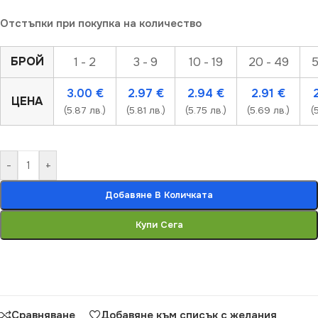
Отстъпки при покупка на количество
БРОЙ
1 - 2
3 - 9
10 - 19
20 - 49
5
3.00
€
2.97
€
2.94
€
2.91
€
ЦЕНА
(5.87 лв.)
(5.81 лв.)
(5.75 лв.)
(5.69 лв.)
(
-
+
Добавяне В Количката
Купи Сега
Сравняване
Добавяне към списък с желания