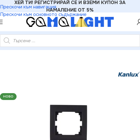
ХЕЙ ТИ! РЕГИСТРИРАЙ СЕ И ВЗЕМИ КУПОН ЗА
Прескочи към навигация
НАМАЛЕНИЕ ОТ 5%
Прескочи към основното съдържание
ериали
»
Рамки
»
Kanlux 33579 Тройна вертикална рамка LOGI
НОВО