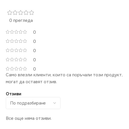
ЦВЯТ
Бяло
IP20
МАРКА
0 прегледа
KANLUX
МОЩНОСТ (W)
500
0
КЛЮЧ
Двоен
0
НАЧИН НА МОНТАЖ
0
Вграждане
0
0
ЦВЯТ
Графит
Само влезли клиенти, които са поръчали този продукт,
могат да оставят отзив.
КЛЮЧ
Димер
Отзиви
Все още няма отзиви.