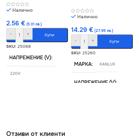
КЛЮЧ
Единичен
Налично
КОНТАКТ
Единичен
Налично
2.56
€
(5.01 лв.)
14.29
€
(27.95 лв.)
-
+
Купи
-
+
Купи
SKU:
25068
SKU:
25260
НАПРЕЖЕНИЕ (V)
МАРКА
KANLUX
220V
НАПРЕЖЕНИЕ (V)
СЕРИЯ
LOGI
220V
СТЕПЕН НА ЗАЩИТА
СЕРИЯ
LOGI
IP20
Отзиви от клиенти
СТЕПЕН НА ЗАЩИТА