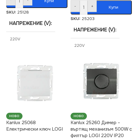
Купи
-
+
Купи
SKU:
25128
SKU:
25203
НАПРЕЖЕНИЕ (V)
НАПРЕЖЕНИЕ (V)
220V
220V
СЕРИЯ
LOGI
СЕРИЯ
LOGI
СТЕПЕН НА ЗАЩИТА
СТЕПЕН НА ЗАЩИТА
IP20
IP20
ЦВЯТ
Кремав
ЦВЯТ
Сребърен
НОВО
НОВО
Kanlux 25068
Kanlux 25260 Димер –
МАРКА
KANLUX
Електрически ключ LOGI
въртящ механизъм 500W с
МАРКА
KANLUX
филтър LOGI 220V IP20