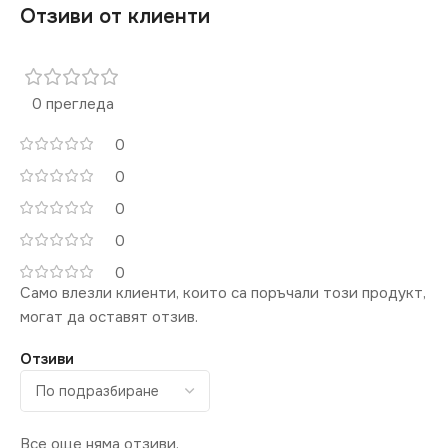
IP54
Отзиви от клиенти
МАРКА
KANLUX
МАРКА
KANLUX
КЛЮЧ
0 прегледа
Единичен
0
0
0
0
0
Само влезли клиенти, които са поръчали този продукт,
могат да оставят отзив.
Отзиви
Все още няма отзиви.