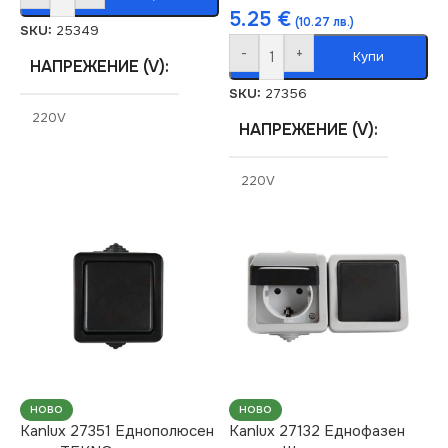
5.25
€
(10.27 лв.)
SKU:
25349
-
+
Купи
НАПРЕЖЕНИЕ (V)
SKU:
27356
220V
НАПРЕЖЕНИЕ (V)
СЕРИЯ
TEKNO
220V
СТЕПЕН НА ЗАЩИТА
СЕРИЯ
TEKNO
IP54
СТЕПЕН НА ЗАЩИТА
МАРКА
KANLUX
IP54
МАРКА
KANLUX
НОВО
НОВО
Kanlux 27351 Еднополюсен
Kanlux 27132 Еднофазен