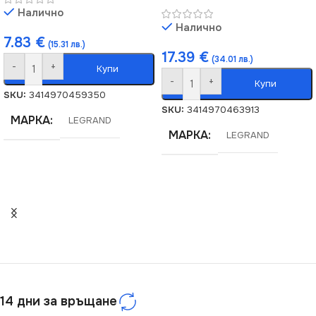
Налично
Налично
7.83
€
(15.31 лв.)
17.39
€
(34.01 лв.)
-
+
Купи
-
+
Купи
SKU:
3414970459350
SKU:
3414970463913
МАРКА
LEGRAND
МАРКА
LEGRAND
14 дни за връщане