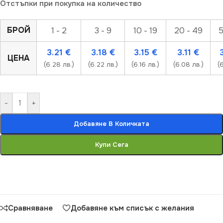
Отстъпки при покупка на количество
БРОЙ
1 - 2
3 - 9
10 - 19
20 - 49
5
3.21
€
3.18
€
3.15
€
3.11
€
ЦЕНА
(6.28 лв.)
(6.22 лв.)
(6.16 лв.)
(6.08 лв.)
(
-
+
Добавяне В Количката
Купи Сега
Сравняване
Добавяне към списък с желания