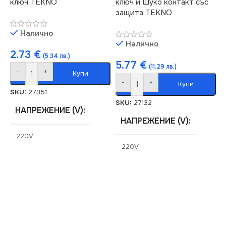
ключ TEKNO
ключ и Шуко контакт със
защита TEKNO
Налично
Налично
2.73
€
(5.34 лв.)
5.77
€
(11.29 лв.)
-
+
Купи
-
+
Купи
SKU:
27351
SKU:
27132
НАПРЕЖЕНИЕ (V)
НАПРЕЖЕНИЕ (V)
220V
220V
СЕРИЯ
TEKNO
СЕРИЯ
TEKNO
СТЕПЕН НА ЗАЩИТА
СТЕПЕН НА ЗАЩИТА
IP54