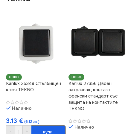
НОВО
НОВО
Kanlux 25349 Стълбищен
Kanlux 27356 Двоен
ключ TEKNO
захранващ контакт.
френски стандарт със
защита на контактите
Налично
TEKNO
3.13
€
(6.12 лв.)
Налично
-
+
Купи