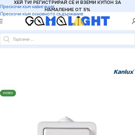
ХЕЙ ТИ! РЕГИСТРИРАЙ СЕ И ВЗЕМИ КУПОН ЗА
Прескочи към навигация
НАМАЛЕНИЕ ОТ 5%
Прескочи към основното съдържание
териали
»
Ключове
»
Kanlux 33498 Електрически ключ TEKNO
НОВО