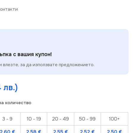
онтакти
пка с вашия купон!
 влезте, за да използвате предложението.
4 лв.)
на количество
3 - 9
10 - 19
20 - 49
50 - 99
100+
2.60
€
2.58
€
2.55
€
2.52
€
2.50
€