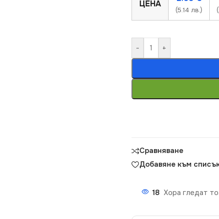
ЦЕНА
(5.14 лв.)
-
+
Сравняване
Добавяне към списък
18
Хора гледат то