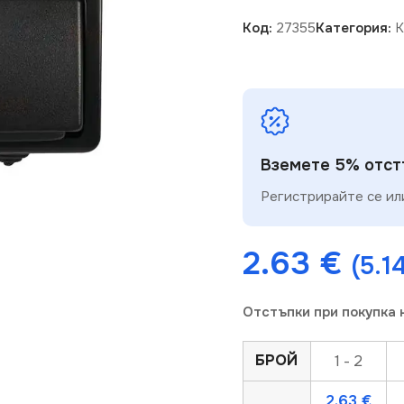
Код:
27355
Категория:
К
Вземете 5% отстъ
Регистрирайте се или
мяване
2.63
€
(5.1
Отстъпки при покупка 
БРОЙ
1 - 2
2.63
€