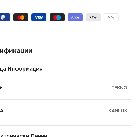
ификации
ща Информация
Я
TEKNO
А
KANLUX
ктрически Данни