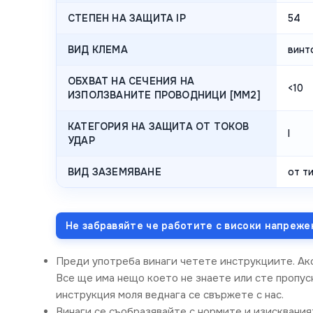
СТЕПЕН НА ЗАЩИТА IP
54
ВИД КЛЕМА
винт
ОБХВАТ НА СЕЧЕНИЯ НА
<10
ИЗПОЛЗВАНИТЕ ПРОВОДНИЦИ [MM2]
КАТЕГОРИЯ НА ЗАЩИТА ОТ ТОКОВ
I
УДАР
ВИД ЗАЗЕМЯВАНЕ
от ти
Не забравяйте че работите с високи напреже
Преди употреба винаги четете инструкциите. Ак
Все ще има нещо което не знаете или сте пропусн
инструкция моля веднага се свържете с нас.
Винаги се съобразявайте с нормите и изисквания