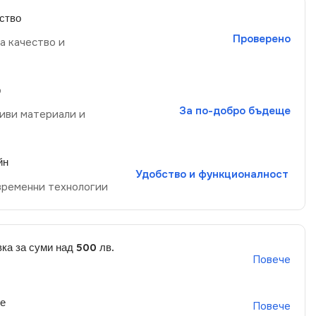
ство
Проверено
а качество и
р
За по-добро бъдеще
иви материали и
йн
Удобство и функционалност
временни технологии
ка за суми над 500 лв.
Повече
не
Повече