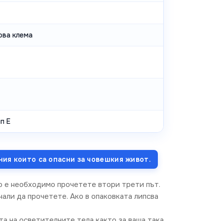
ова клема
п E
ния които са опасни за човешкия живот.
о е необходимо прочетете втори трети път.
али да прочетете. Ако в опаковката липсва
та на осветителните тела както за ваша така