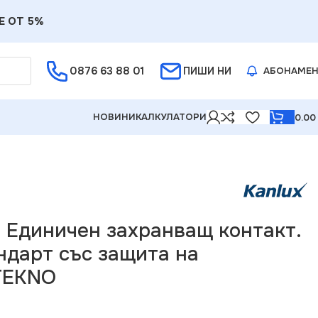
Е ОТ 5%
0876 63 88 01
ПИШИ НИ
АБОНАМЕ
НОВИНИ
КАЛКУЛАТОРИ
0.0
със защита на контактите TEKNO
5 Единичен захранващ контакт.
ндарт със защита на
TEKNO