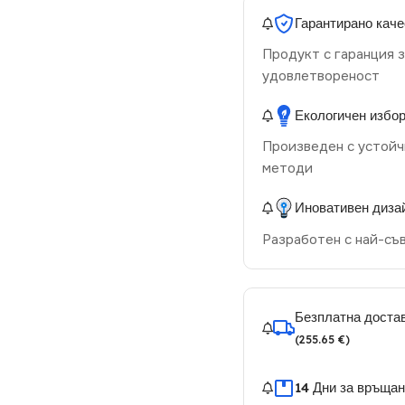
Гарантирано каче
Продукт с гаранция з
удовлетвореност
Екологичен избо
Произведен с устойч
методи
Иновативен диза
Разработен с най-съ
Безплатна достав
(255.65 €)
14 Дни за връща