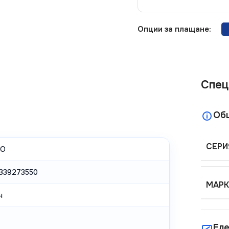
Опции за плащане:
Спец
Об
СЕРИ
NO
339273550
МАРК
н
Еле