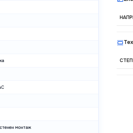
НАПР
Тех
СТЕП
ка
AC
астенен монтаж