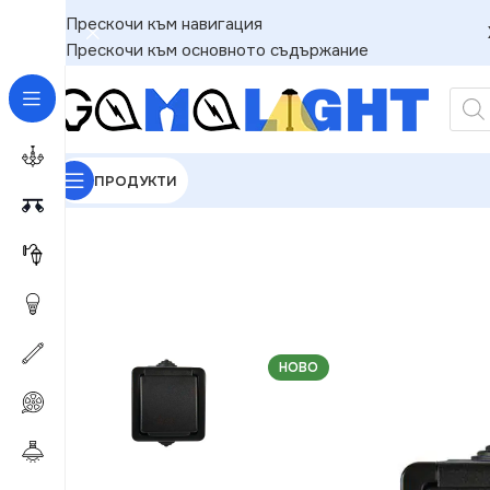
Прескочи към навигация
Прескочи към основното съдържание
ПРОДУКТИ
GAMALIGHT
»
Електроматериали
»
Контакти
»
Kan
НОВО