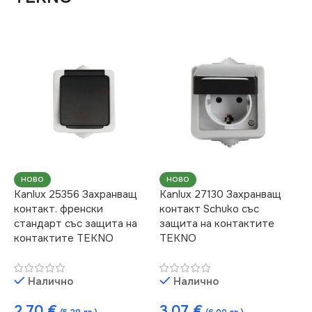
НОВО
НОВО
Kanlux 25356 Захранващ
Kanlux 27130 Захранващ
контакт. френски
контакт Schuko със
стандарт със защита на
защита на контактите
контактите TEKNO
TEKNO
Налично
Налично
2.70
€
3.07
€