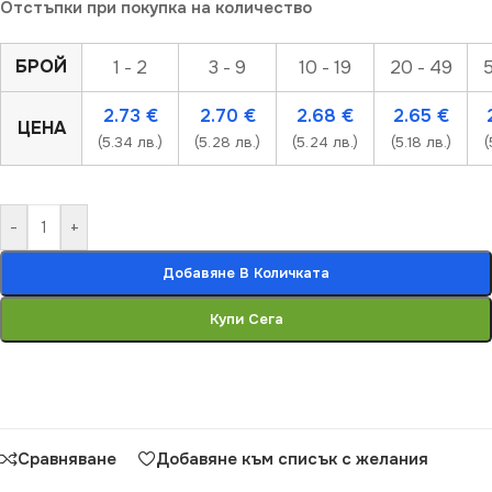
Отстъпки при покупка на количество
БРОЙ
1 - 2
3 - 9
10 - 19
20 - 49
5
2.73
€
2.70
€
2.68
€
2.65
€
ЦЕНА
(5.34 лв.)
(5.28 лв.)
(5.24 лв.)
(5.18 лв.)
(
-
+
Добавяне В Количката
Купи Сега
Сравняване
Добавяне към списък с желания