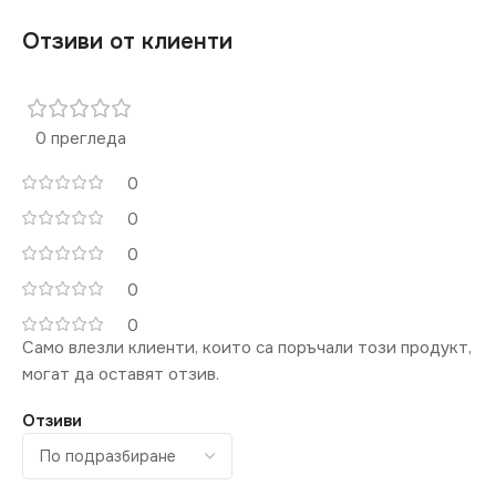
МАРКА
KANLUX
IP54
Отзиви от клиенти
МАРКА
KANLUX
0 прегледа
0
0
0
0
0
Само влезли клиенти, които са поръчали този продукт,
могат да оставят отзив.
Отзиви