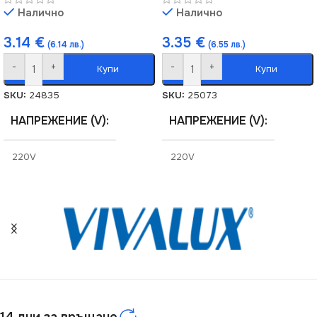
Налично
Налично
3.14
€
3.35
€
(6.14 лв.)
(6.55 лв.)
-
+
-
+
Купи
Купи
SKU:
24835
SKU:
25073
НАПРЕЖЕНИЕ (V)
НАПРЕЖЕНИЕ (V)
220V
220V
СТЕПЕН НА ЗАЩИТА
СЕРИЯ
LOGI
IP20
СТЕПЕН НА ЗАЩИТА
СЕРИЯ
DOMO
IP20
ЦВЯТ
ЦВЯТ
Сребърен
Бяло
14 дни за връщане