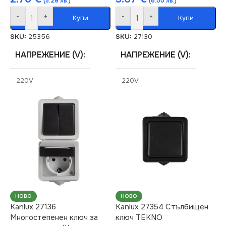
(5.28 лв.)
(6.00 лв.)
-
+
-
+
Купи
Купи
SKU:
25356
SKU:
27130
НАПРЕЖЕНИЕ (V)
НАПРЕЖЕНИЕ (V)
220V
220V
СЕРИЯ
СЕРИЯ
TEKNO
TEKNO
СТЕПЕН НА ЗАЩИТА
СТЕПЕН НА ЗАЩИТА
IP54
IP54
МАРКА
МАРКА
KANLUX
KANLUX
НОВО
НОВО
Kanlux 27136
Kanlux 27354 Стълбищен
Многостепенен ключ за
ключ TEKNO