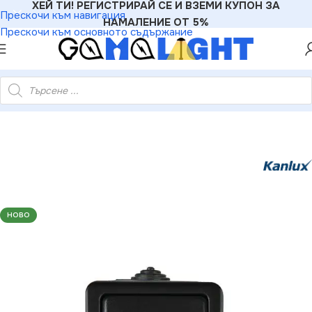
ХЕЙ ТИ! РЕГИСТРИРАЙ СЕ И ВЗЕМИ КУПОН ЗА
Прескочи към навигация
НАМАЛЕНИЕ ОТ 5%
Прескочи към основното съдържание
атериали
»
Ключове
»
Kanlux 27351 Еднополюсен ключ TEKNO
НОВО