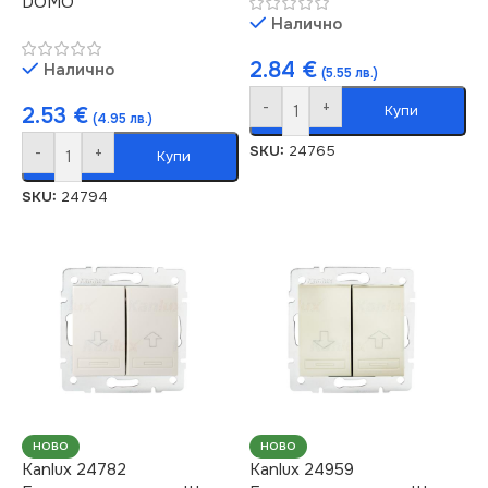
DOMO
Налично
2.84
€
Налично
(5.55 лв.)
-
+
Купи
2.53
€
(4.95 лв.)
SKU:
24765
-
+
Купи
SKU:
24794
НОВО
НОВО
Kanlux 24782
Kanlux 24959