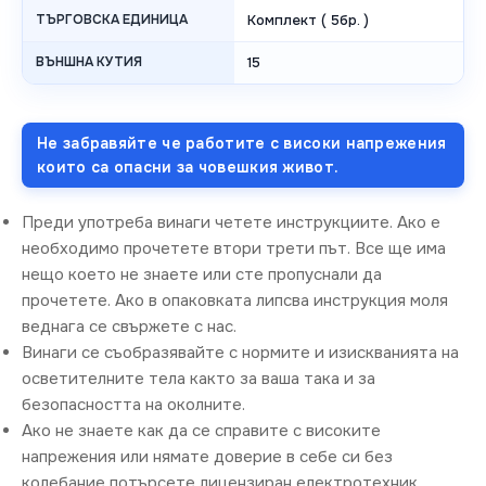
ТЪРГОВСКА ЕДИНИЦА
Комплект ( 5бр. )
ВЪНШНА КУТИЯ
15
Не забравяйте че работите с високи напрежения
които са опасни за човешкия живот.
Преди употреба винаги четете инструкциите. Ако е
необходимо прочетете втори трети път. Все ще има
нещо което не знаете или сте пропуснали да
прочетете. Ако в опаковката липсва инструкция моля
веднага се свържете с нас.
Винаги се съобразявайте с нормите и изискванията на
осветителните тела както за ваша така и за
безопасността на околните.
Ако не знаете как да се справите с високите
напрежения или нямате доверие в себе си без
колебание потърсете лицензиран електротехник