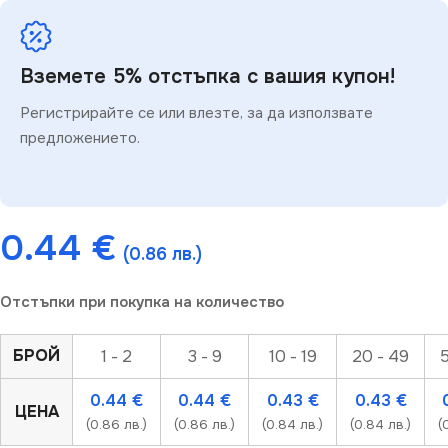
Вземете 5% отстъпка с вашия купон!
Регистрирайте се или влезте, за да използвате
предложението.
0.44
€
(0.86 лв.)
Отстъпки при покупка на количество
БРОЙ
1 - 2
3 - 9
10 - 19
20 - 49
5
0.44
€
0.44
€
0.43
€
0.43
€
ЦЕНА
(0.86 лв.)
(0.86 лв.)
(0.84 лв.)
(0.84 лв.)
(