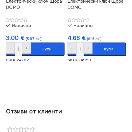
Електрически ключ Щора
Електрически ключ Щора
DOMO
DOMO
Налично
Налично
3.00
€
4.68
€
(5.87 лв.)
(9.15 лв.)
-
+
-
+
Купи
Купи
SKU:
24782
SKU:
24959
Отзиви от клиенти