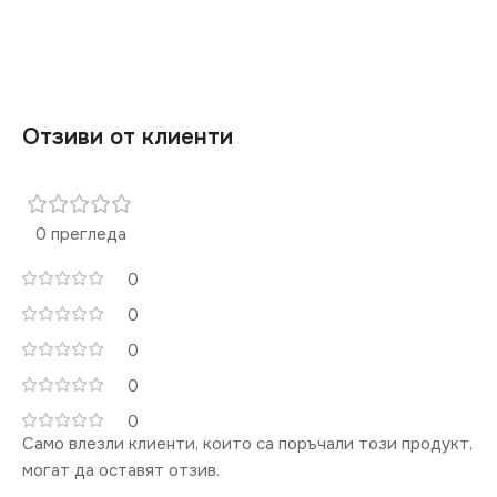
СТЕПЕН НА ЗАЩИТА
IP20
IP20
СЕРИЯ
DOMO
СЕРИЯ
DOMO
Отзиви от клиенти
ЦВЯТ
Шампанско
ЦВЯТ
Графит
МАРКА
KANLUX
0 прегледа
МАРКА
KANLUX
0
0
КОНТАКТ
Единичен
0
0
0
Само влезли клиенти, които са поръчали този продукт,
могат да оставят отзив.