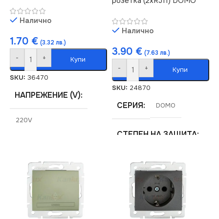
розетка (2xRJ11) DOMO
Налично
Налично
1.70
€
(3.32 лв.)
3.90
€
(7.63 лв.)
-
+
Купи
-
+
Купи
SKU:
36470
SKU:
24870
НАПРЕЖЕНИЕ (V)
СЕРИЯ
DOMO
220V
СТЕПЕН НА ЗАЩИТА
СТЕПЕН НА ЗАЩИТА
IP20
IP20
ЦВЯТ
Сребърен
СЕРИЯ
DOMO
МАРКА
KANLUX