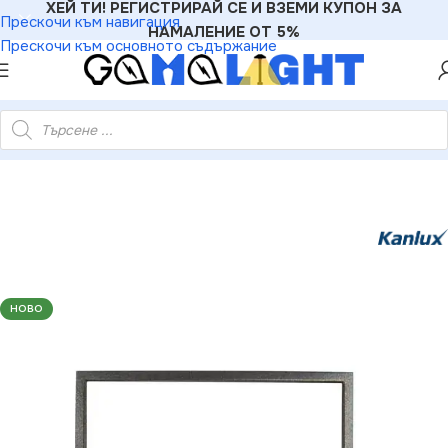
ХЕЙ ТИ! РЕГИСТРИРАЙ СЕ И ВЗЕМИ КУПОН ЗА
Прескочи към навигация
НАМАЛЕНИЕ ОТ 5%
Прескочи към основното съдържание
и
»
Рамки
»
Kanlux 26003 Вътрешна декоративна рамка DOMO
НОВО