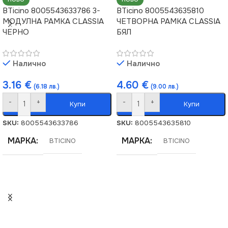
BTicino 8005543633786 3-
BTicino 8005543635810
МОДУЛНА РАМКА CLASSIA
ЧЕТВОРНА РАМКА CLASSIA
ЧЕРНО
БЯЛ
Налично
Налично
3.16
€
4.60
€
(6.18 лв.)
(9.00 лв.)
-
+
-
+
Купи
Купи
SKU:
8005543633786
SKU:
8005543635810
МАРКА
МАРКА
BTICINO
BTICINO