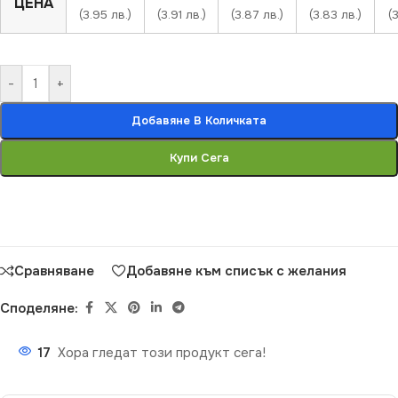
ЦЕНА
(3.95 лв.)
(3.91 лв.)
(3.87 лв.)
(3.83 лв.)
(
-
+
Добавяне В Количката
Купи Сега
Сравняване
Добавяне към списък с желания
Споделяне:
17
Хора гледат този продукт сега!