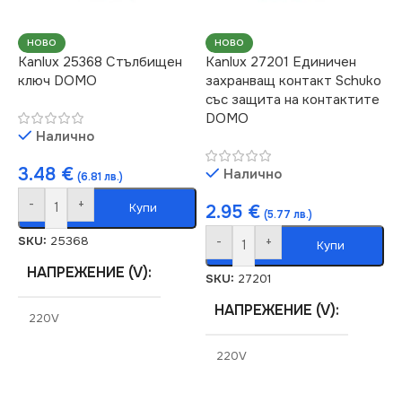
ЦВЯТ
Черно
РОЗЕТКА
НОВО
НОВО
Kanlux 25368 Стълбищен
Kanlux 27201 Единичен
МАРКА
KANLUX
ключ DOMO
захранващ контакт Schuko
За Телефон RJ11
със защита на контактите
DOMO
КЛЮЧ
Единичен
Налично
3.48
€
Налично
(6.81 лв.)
-
+
Купи
2.95
€
(5.77 лв.)
SKU:
25368
-
+
Купи
НАПРЕЖЕНИЕ (V)
SKU:
27201
НАПРЕЖЕНИЕ (V)
220V
220V
СТЕПЕН НА ЗАЩИТА