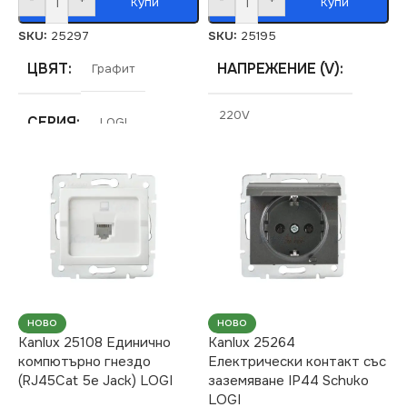
Купи
Купи
SKU:
25297
SKU:
25195
ЦВЯТ
НАПРЕЖЕНИЕ (V)
Графит
220V
СЕРИЯ
LOGI
СЕРИЯ
LOGI
МАРКА
KANLUX
СТЕПЕН НА ЗАЩИТА
РАМКА
Четворна
IP20
ЦВЯТ
Сребърен
НОВО
НОВО
Kanlux 25108 Единично
Kanlux 25264
компютърно гнездо
Електрически контакт със
МАРКА
KANLUX
(RJ45Cat 5e Jack) LOGI
заземяване IP44 Schuko
LOGI