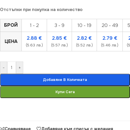
Отстъпки при покупка на количество
БРОЙ
1 - 2
3 - 9
10 - 19
20 - 49
5
2.88
€
2.85
€
2.82
€
2.79
€
ЦЕНА
(5.63 лв.)
(5.57 лв.)
(5.52 лв.)
(5.46 лв.)
(
-
+
Добавяне В Количката
Купи Сега
Сравняване
Добавяне към списък с желания