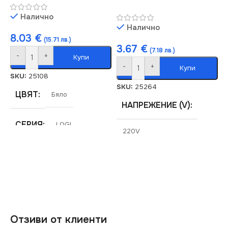
КЛЮЧ
Троен
Налично
Налично
8.03
€
(15.71 лв.)
3.67
€
(7.18 лв.)
-
+
Купи
-
+
Купи
SKU:
25108
SKU:
25264
ЦВЯТ
Бяло
НАПРЕЖЕНИЕ (V)
СЕРИЯ
LOGI
220V
МАРКА
KANLUX
СЕРИЯ
LOGI
РОЗЕТКА
СТЕПЕН НА ЗАЩИТА
За Интернет RJ45
IP44
Отзиви от клиенти