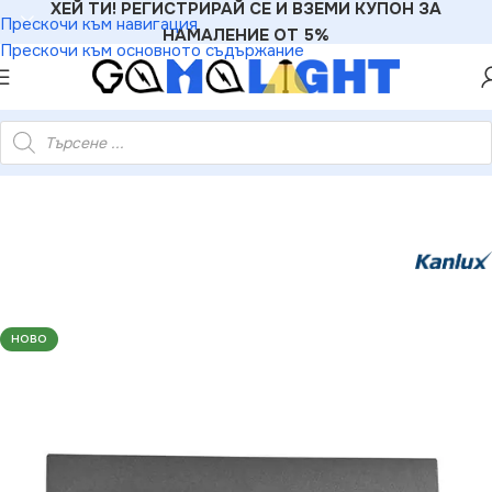
ХЕЙ ТИ! РЕГИСТРИРАЙ СЕ И ВЗЕМИ КУПОН ЗА
Прескочи към навигация
НАМАЛЕНИЕ ОТ 5%
Прескочи към основното съдържание
иали
»
Рамки
»
Kanlux 25295 Двойна хоризонтална рамка LOGI
НОВО