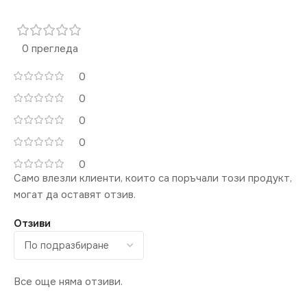
ЦВЯТ
Графит
0 прегледа
МАРКА
KANLUX
0
0
КОНТАКТ
Единичен
0
0
0
Само влезли клиенти, които са поръчали този продукт,
могат да оставят отзив.
Отзиви
Все още няма отзиви.