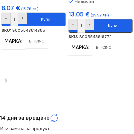
Налично
8.07
€
(15.78 лв.)
13.05
€
(25.52 лв.)
-
+
Купи
-
+
Купи
SKU:
8005543614365
SKU:
8005543616772
МАРКА
BTICINO
МАРКА
BTICINO
14 дни за връщане
Или замяна на продукт