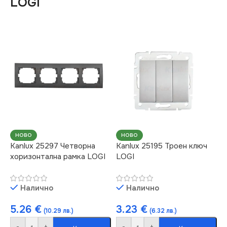
LOGI
НОВО
НОВО
Kanlux 25297 Четворна
Kanlux 25195 Троен ключ
хоризонтална рамка LOGI
LOGI
Налично
Налично
5.26
€
3.23
€
(10.29 лв.)
(6.32 лв.)
-
+
-
+