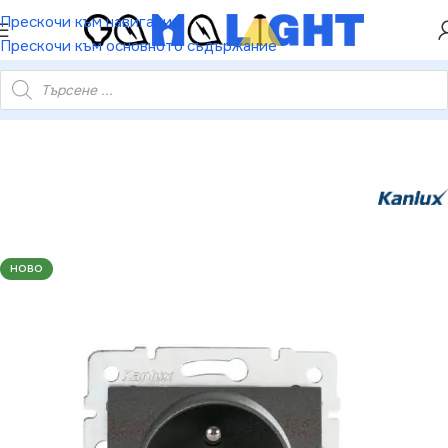
ХЕЙ ТИ! РЕГИСТРИРАЙ СЕ И ВЗЕМИ КУПОН ЗА
Прескочи към навигация
НАМАЛЕНИЕ ОТ 5%
Прескочи към основното съдържание
 25268 Единичен захранващ контакт. френски стандарт LOGI
НОВО