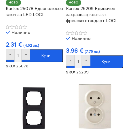
НОВО
НОВО
Kanlux 25078 Еднополюсен
Kanlux 25209 Единичен
ключ за LED LOGI
захранващ контакт.
френски стандарт LOGI
Налично
Налично
2.31
€
(4.52 лв.)
3.96
€
(7.75 лв.)
-
+
Купи
-
+
Купи
SKU:
25078
SKU:
25209