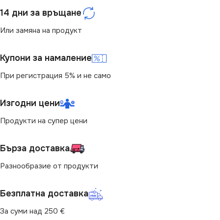
ЦВЯТ
Сребърен
14 дни за връщане
ЦВЯТ
Кремав
МАРКА
KANLUX
Или замяна на продукт
МАРКА
KANLUX
Купони за намаление
КОНТАКТ
Единичен
При регистрация 5% и не само
КОНТАКТ
Двоен
Изгодни цени
Продукти на супер цени
Бърза доставка
Разнообразие от продукти
Безплатна доставка
За суми над 250 €