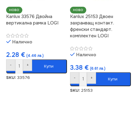
НОВО
НОВО
Kanlux 33576 Двойна
Kanlux 25153 Двоен
вертикална рамка LOGI
захранващ контакт.
френски стандарт.
комплектен LOGI
Налично
2.28
€
Налично
(4.46 лв.)
-
+
Купи
3.38
€
(6.61 лв.)
SKU:
33576
-
+
Купи
SKU:
25153