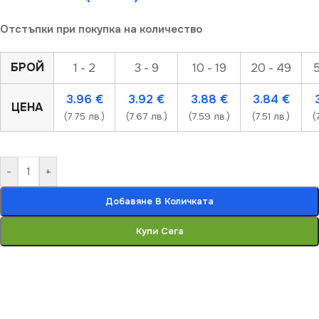
Отстъпки при покупка на количество
БРОЙ
1 - 2
3 - 9
10 - 19
20 - 49
5
3.96
€
3.92
€
3.88
€
3.84
€
ЦЕНА
(7.75 лв.)
(7.67 лв.)
(7.59 лв.)
(7.51 лв.)
(
-
+
Добавяне В Количката
Купи Сега