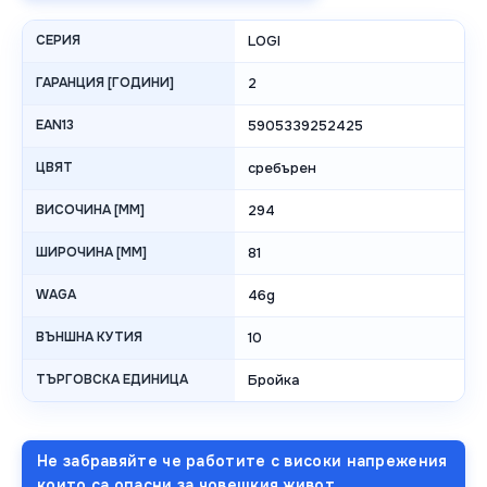
СЕРИЯ
LOGI
ГАРАНЦИЯ [ГОДИНИ]
2
EAN13
5905339252425
ЦВЯТ
сребърен
ВИСОЧИНА [MM]
294
ШИРОЧИНА [MM]
81
WAGA
46g
ВЪНШНА КУТИЯ
10
ТЪРГОВСКА ЕДИНИЦА
Бройка
Не забравяйте че работите с високи напрежения
които са опасни за човешкия живот.