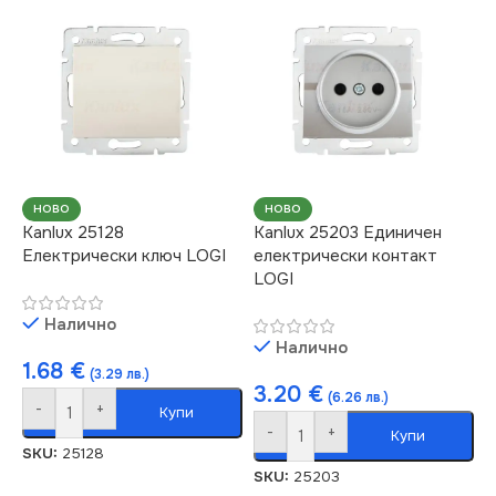
НОВО
НОВО
Kanlux 25128
Kanlux 25203 Единичен
Електрически ключ LOGI
електрически контакт
LOGI
Налично
Налично
1.68
€
(3.29 лв.)
3.20
€
(6.26 лв.)
-
+
Купи
-
+
Купи
SKU:
25128
SKU:
25203