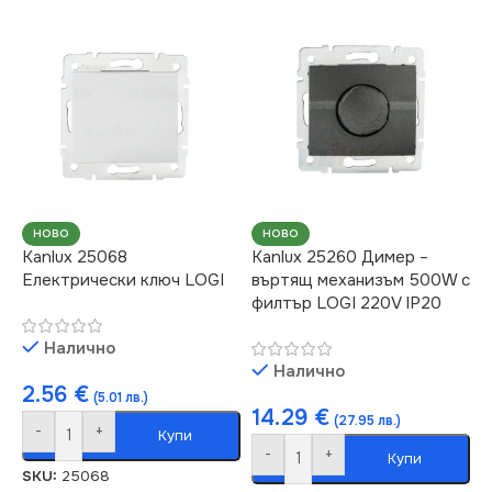
НОВО
НОВО
Kanlux 25068
Kanlux 25260 Димер –
Електрически ключ LOGI
въртящ механизъм 500W с
филтър LOGI 220V IP20
Налично
Налично
2.56
€
(5.01 лв.)
14.29
€
(27.95 лв.)
-
+
Купи
-
+
Купи
SKU:
25068