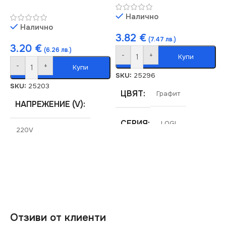
Налично
Налично
3.82
€
(7.47 лв.)
3.20
€
(6.26 лв.)
-
+
Купи
-
+
Купи
SKU:
25296
SKU:
25203
ЦВЯТ
Графит
НАПРЕЖЕНИЕ (V)
СЕРИЯ
LOGI
220V
МАРКА
KANLUX
СЕРИЯ
LOGI
РАМКА
Тройна
СТЕПЕН НА ЗАЩИТА
IP20
Отзиви от клиенти