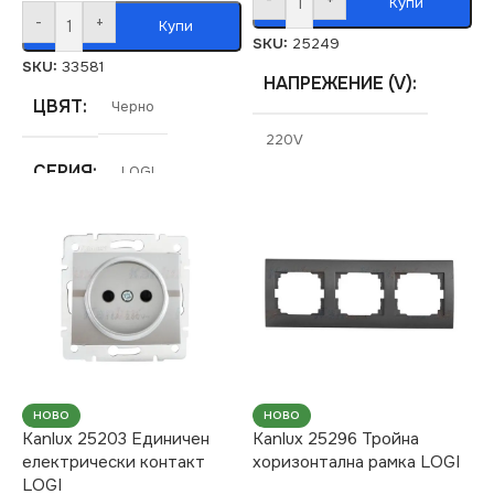
Купи
-
+
Купи
SKU:
25249
SKU:
33581
НАПРЕЖЕНИЕ (V)
ЦВЯТ
Черно
220V
СЕРИЯ
LOGI
СЕРИЯ
LOGI
МАРКА
KANLUX
СТЕПЕН НА ЗАЩИТА
РОЗЕТКА
IP20
За Високоговорители
ЦВЯТ
Графит
НОВО
НОВО
Kanlux 25203 Единичен
Kanlux 25296 Тройна
МАРКА
KANLUX
електрически контакт
хоризонтална рамка LOGI
LOGI