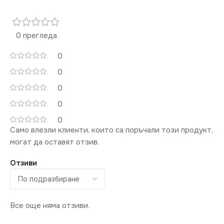
ЦВЯТ
Сребърен
0 прегледа
МАРКА
KANLUX
0
0
КОНТАКТ
Единичен
0
0
0
Само влезли клиенти, които са поръчали този продукт,
могат да оставят отзив.
Отзиви
Все още няма отзиви.