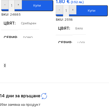
1.80
€
(3.52 лв.)
-
+
Купи
-
+
Купи
SKU:
24885
SKU:
25118
ЦВЯТ
Сребърен
ЦВЯТ
Бяло
СЕРИЯ
DOMO
СЕРИЯ
LOGI
МАРКА
KANLUX
МАРКА
KANLUX
РАМКА
Двойна
РАМКА
Двойна
14 дни за връщане
Или замяна на продукт