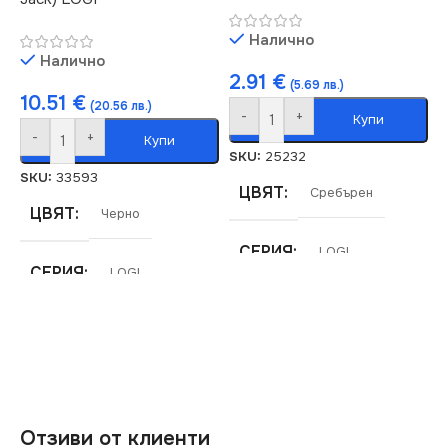
КЛЮЧ
Двоен
Налично
Налично
2.91
€
(5.69 лв.)
10.51
€
(20.56 лв.)
-
+
Купи
-
+
Купи
SKU:
25232
SKU:
33593
ЦВЯТ
Сребърен
ЦВЯТ
Черно
СЕРИЯ
LOGI
СЕРИЯ
LOGI
МАРКА
KANLUX
МАРКА
KANLUX
РОЗЕТКА
РОЗЕТКА
За Високоговорители
Отзиви от клиенти
За Интернет RJ45