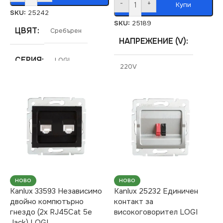
-
+
Купи
SKU:
25242
SKU:
25189
ЦВЯТ
Сребърен
НАПРЕЖЕНИЕ (V)
СЕРИЯ
LOGI
220V
МАРКА
KANLUX
СЕРИЯ
LOGI
РАМКА
Четворна
СТЕПЕН НА ЗАЩИТА
IP20
ЦВЯТ
Сребърен
НОВО
НОВО
Kanlux 33593 Независимо
Kanlux 25232 Единичен
двойно компютърно
контакт за
МАРКА
KANLUX
гнездо (2x RJ45Cat 5e
високоговорител LOGI
Jack) LOGI