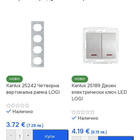
НОВО
НОВО
Kanlux 25242 Четворна
Kanlux 25189 Двоен
вертикална рамка LOGI
електрически ключ LED
LOGI
Налично
Налично
3.72
€
(7.28 лв.)
4.19
€
(8.19 лв.)
-
+
Купи