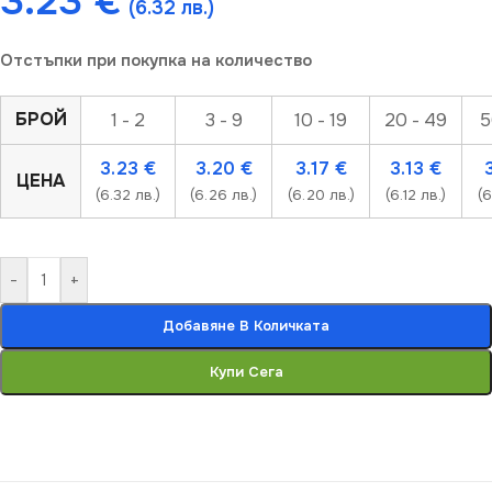
3.23
€
(6.32 лв.)
Отстъпки при покупка на количество
БРОЙ
1 - 2
3 - 9
10 - 19
20 - 49
5
3.23
€
3.20
€
3.17
€
3.13
€
ЦЕНА
(6.32 лв.)
(6.26 лв.)
(6.20 лв.)
(6.12 лв.)
(6
-
+
Добавяне В Количката
Купи Сега