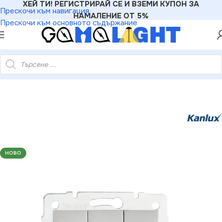
ХЕЙ ТИ! РЕГИСТРИРАЙ СЕ И ВЗЕМИ КУПОН ЗА
Прескочи към навигация
НАМАЛЕНИЕ ОТ 5%
Прескочи към основното съдържание
Електроматериали
»
Ключове
»
Kanlux 25195 Троен ключ LOGI
НОВО