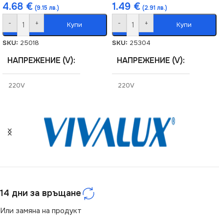
4.68
€
1.49
€
(9.15 лв.)
(2.91 лв.)
-
+
-
+
Купи
Купи
SKU:
25018
SKU:
25304
НАПРЕЖЕНИЕ (V)
НАПРЕЖЕНИЕ (V)
220V
220V
СТЕПЕН НА ЗАЩИТА
СЕРИЯ
BIURO
IP20
ЦВЯТ
Бяло
СЕРИЯ
DOMO
МАРКА
KANLUX
14 дни за връщане
ЦВЯТ
Шампанско
КЛЮЧ
Двоен
Или замяна на продукт