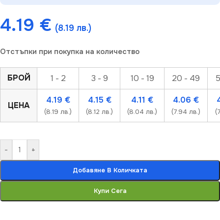
4.19
€
(8.19 лв.)
Отстъпки при покупка на количество
БРОЙ
1 - 2
3 - 9
10 - 19
20 - 49
5
4.19
€
4.15
€
4.11
€
4.06
€
ЦЕНА
(8.19 лв.)
(8.12 лв.)
(8.04 лв.)
(7.94 лв.)
(
-
+
Добавяне В Количката
Купи Сега