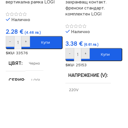
вертикална рамка LOGI
захранващ контакт.
МАРКА
KANLUX
френски стандарт.
комплектен LOGI
КЛЮЧ
Единичен
Налично
КОНТАКТ
Единичен
2.28
€
Налично
(4.46 лв.)
-
+
Купи
3.38
€
(6.61 лв.)
SKU:
33576
-
+
Купи
ЦВЯТ
Черно
SKU:
25153
НАПРЕЖЕНИЕ (V)
СЕРИЯ
LOGI
220V
МАРКА
KANLUX
СЕРИЯ
LOGI
РАМКА
Двойна
СТЕПЕН НА ЗАЩИТА