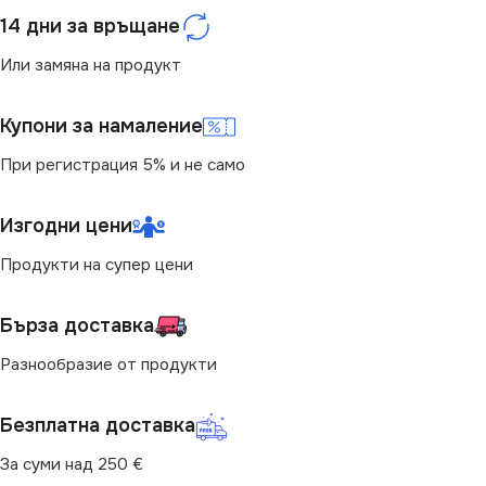
ЦВЯТ
Кремав
14 дни за връщане
Или замяна на продукт
МАРКА
KANLUX
Купони за намаление
КЛЮЧ
Единичен
При регистрация 5% и не само
Изгодни цени
Продукти на супер цени
Бърза доставка
Разнообразие от продукти
Безплатна доставка
За суми над 250 €