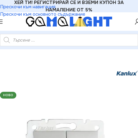
ХЕЙ ТИ! РЕГИСТРИРАЙ СЕ И ВЗЕМИ КУПОН ЗА
Прескочи към навигация
НАМАЛЕНИЕ ОТ 5%
Прескочи към основното съдържание
»
Ключове
»
Kanlux 25189 Двоен електрически ключ LED LOGI
НОВО