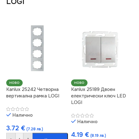
LOGI
НОВО
НОВО
Kanlux 25242 Четворна
Kanlux 25189 Двоен
вертикална рамка LOGI
електрически ключ LED
LOGI
Налично
Налично
3.72
€
(7.28 лв.)
4.19
€
(8.19 лв.)
-
+