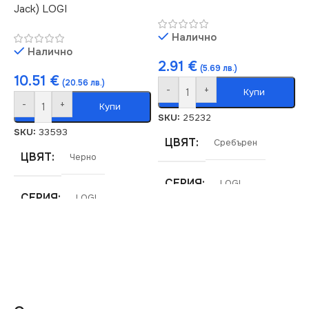
Jack) LOGI
КЛЮЧ
Двоен
Налично
Налично
2.91
€
(5.69 лв.)
10.51
€
(20.56 лв.)
-
+
Купи
-
+
Купи
SKU:
25232
SKU:
33593
ЦВЯТ
Сребърен
ЦВЯТ
Черно
СЕРИЯ
LOGI
СЕРИЯ
LOGI
МАРКА
KANLUX
МАРКА
KANLUX
РОЗЕТКА
РОЗЕТКА
За Високоговорители