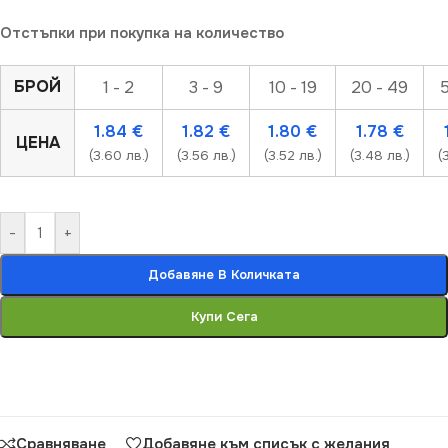
Отстъпки при покупка на количество
БРОЙ
1 - 2
3 - 9
10 - 19
20 - 49
5
1.84
€
1.82
€
1.80
€
1.78
€
ЦЕНА
(3.60 лв.)
(3.56 лв.)
(3.52 лв.)
(3.48 лв.)
(
-
+
Добавяне В Количката
Купи Сега
Сравняване
Добавяне към списък с желания