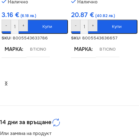
Налично
Налично
3.16
€
20.87
€
(6.18 лв.)
(40.82 лв.)
-
+
-
+
Купи
Купи
SKU:
8005543633786
SKU:
8005543636657
МАРКА
МАРКА
BTICINO
BTICINO
14 дни за връщане
Или замяна на продукт