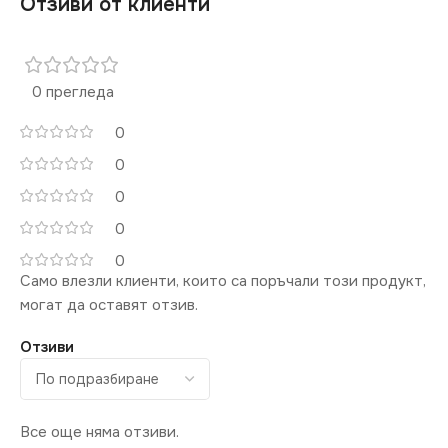
Отзиви от клиенти
За Интернет RJ45
0 прегледа
0
0
0
0
0
Само влезли клиенти, които са поръчали този продукт,
могат да оставят отзив.
Отзиви
Все още няма отзиви.