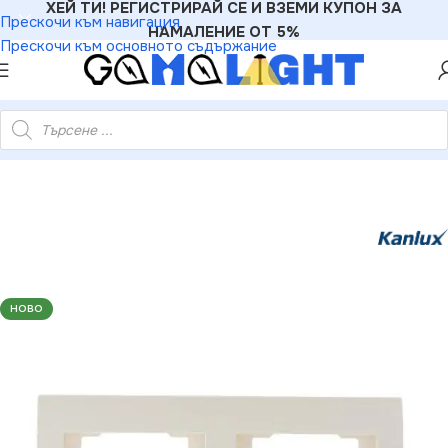
ХЕЙ ТИ! РЕГИСТРИРАЙ СЕ И ВЗЕМИ КУПОН ЗА
Прескочи към навигация
НАМАЛЕНИЕ ОТ 5%
Прескочи към основното съдържание
иали
»
Рамки
»
Kanlux 25177 Двойна хоризонтална рамка LOGI
НОВО