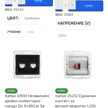
Купи
-
+
Купи
SKU:
25242
SKU:
25189
ЦВЯТ
Сребърен
НАПРЕЖЕНИЕ (V)
СЕРИЯ
LOGI
220V
МАРКА
KANLUX
СЕРИЯ
LOGI
РАМКА
Четворна
СТЕПЕН НА ЗАЩИТА
IP20
ЦВЯТ
Сребърен
НОВО
НОВО
Kanlux 33593 Независимо
Kanlux 25232 Единичен
двойно компютърно
контакт за
МАРКА
KANLUX
гнездо (2x RJ45Cat 5e
високоговорител LOGI