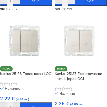
Купи
Купи
SKU:
25132
SKU:
25133
НОВО
НОВО
Kanlux 25136 Троен ключ LOGI
Kanlux 25137 Електрически
ключ Щора LOGI
Налично
Налично
2.22
€
(4.34 лв.)
2.35
€
(4.60 лв.)
-
+