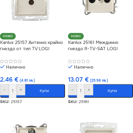
НОВО
НОВО
Kanlux 25157 Антенно крайно
Kanlux 25161 Междинно
гнездо от тип TV LOGI
гнездо R-TV-SAT LOGI
Налично
Налично
2.46
€
13.07
€
(4.81 лв.)
(25.56 лв.)
-
+
-
+
Купи
Купи
SKU:
25157
SKU:
25161