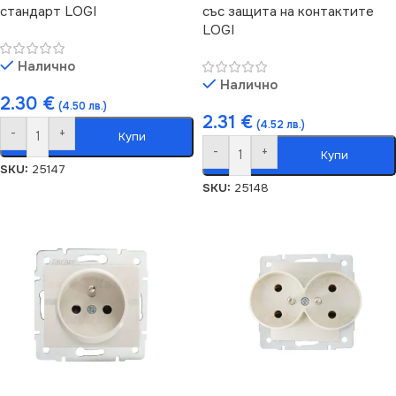
стандарт LOGI
със защита на контактите
LOGI
Налично
Налично
2.30
€
(4.50 лв.)
2.31
€
(4.52 лв.)
-
+
Купи
-
+
Купи
SKU:
25147
SKU:
25148