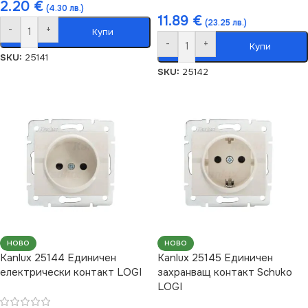
2.20
€
(4.30 лв.)
11.89
€
(23.25 лв.)
-
+
Купи
-
+
Купи
SKU:
25141
SKU:
25142
НОВО
НОВО
Kanlux 25144 Единичен
Kanlux 25145 Единичен
електрически контакт LOGI
захранващ контакт Schuko
LOGI