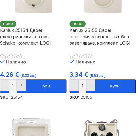
НОВО
НОВО
Kanlux 25154 Двоен
Kanlux 25155 Двоен
електрически контакт
електрически контакт без
Schuko. комплект LOGI
заземяване. комплект LOGI
Налично
Налично
4.26
€
3.34
€
(8.33 лв.)
(6.53 лв.)
-
+
-
+
Купи
Купи
SKU:
25154
SKU:
25155