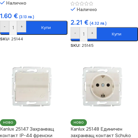
Налично
Налично
1.60
€
(3.13 лв.)
2.21
€
(4.32 лв.)
-
+
Купи
-
+
Купи
SKU:
25144
SKU:
25145
НОВО
НОВО
Kanlux 25147 Захранващ
Kanlux 25148 Единичен
контакт IP-44 френски
захранващ контакт Schuko