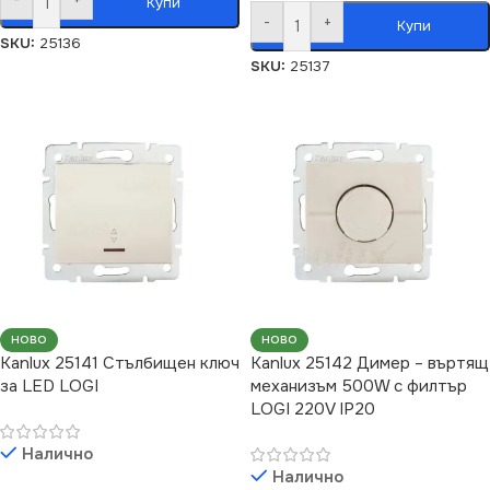
Купи
-
+
Купи
SKU:
25136
SKU:
25137
НОВО
НОВО
Kanlux 25141 Стълбищен ключ
Kanlux 25142 Димер – въртящ
за LED LOGI
механизъм 500W с филтър
LOGI 220V IP20
Налично
Налично