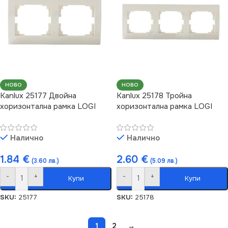
НОВО
НОВО
Kanlux 25177 Двойна
Kanlux 25178 Тройна
хоризонтална рамка LOGI
хоризонтална рамка LOGI
Налично
Налично
1.84
€
2.60
€
(3.60 лв.)
(5.09 лв.)
-
+
-
+
Купи
Купи
SKU:
25177
SKU:
25178
1
2
→