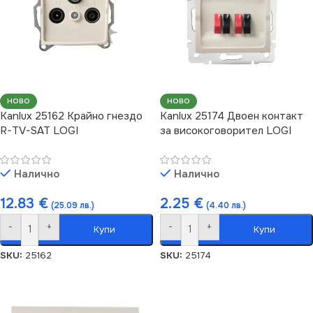
НОВО
НОВО
Kanlux 25162 Крайно гнездо
Kanlux 25174 Двоен контакт
R-TV-SAT LOGI
за високоговорител LOGI
Налично
Налично
12.83
€
2.25
€
(25.09 лв.)
(4.40 лв.)
-
+
-
+
Купи
Купи
SKU:
25162
SKU:
25174