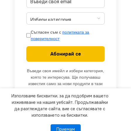
Съгласен съм с
политиката за
поверителност
Абонирай се
Въведи своя имейл и избери категория,
която те интересува. Ще получаваш
известия само за нови продукти в тази
категория.
Използваме бисквитки, за да подобрим вашето
We use cookies to improve your experience on our
изживяване на нашия уебсайт. Продължавайки
website. By browsing this website, you agree to
да разглеждате сайта, вие се съгласявате с
използването на бисквитки.
our use of cookies.
Приемам
Приемам
ПОВЕЧЕ ИНФОРМАЦИЯ