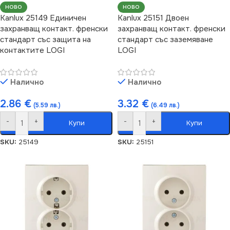
НОВО
НОВО
Kanlux 25149 Единичен
Kanlux 25151 Двоен
захранващ контакт. френски
захранващ контакт. френски
стандарт със защита на
стандарт със заземяване
контактите LOGI
LOGI
Налично
Налично
2.86
€
3.32
€
(5.59 лв.)
(6.49 лв.)
-
+
-
+
Купи
Купи
SKU:
25149
SKU:
25151