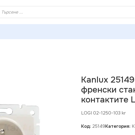
ХЕЙ ТИ! РЕГИСТРИРАЙ СЕ И ВЗЕМИ КУПОН ЗА НАМАЛЕНИ
lux 25149 Единичен захранващ контакт. френски стандарт с
Kanlux 2514
френски ста
контактите 
LOGI 02-1250-103 kr
Код:
25149
Категория:
К