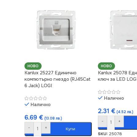
НОВО
НОВО
Kanlux 25227 Единично
Kanlux 25078 Ед
компютърно гнездо (RJ45Cat
ключ за LED LOG
6 Jack) LOGI
Налично
Налично
2.31
€
(4.52 лв.)
6.69
€
(13.08 лв.)
-
+
-
+
Купи
SKU:
25078