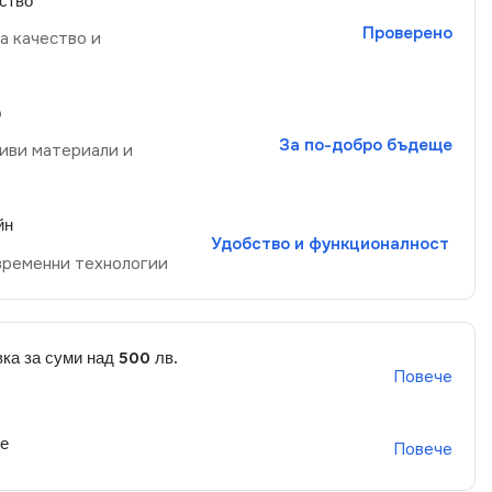
ство
Проверено
а качество и
р
За по-добро бъдеще
иви материали и
йн
Удобство и функционалност
временни технологии
ка за суми над 500 лв.
Повече
не
Повече