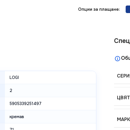
Опции за плащане:
Спец
Об
СЕРИ
LOGI
2
ЦВЯТ
5905339251497
кремав
МАРК
71