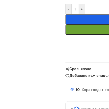
-
+
Сравняване
Добавяне към списък
10
Хора гледат то