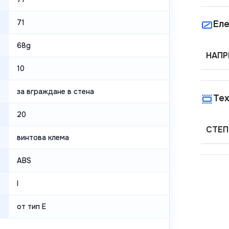
71
Еле
68g
НАПР
10
за вграждане в стена
Тех
20
СТЕП
винтова клема
ABS
I
от тип E