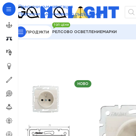
Прескочи към навигация
Прескочи към основното съдържание
ТОП ЦЕНИ
РЕЛСОВО ОСВЕТЛЕНИЕ
МАРКИ
ПРОДУКТИ
GAMALIGHT
»
Електроматериали
»
Контакти
»
Kan
НОВО