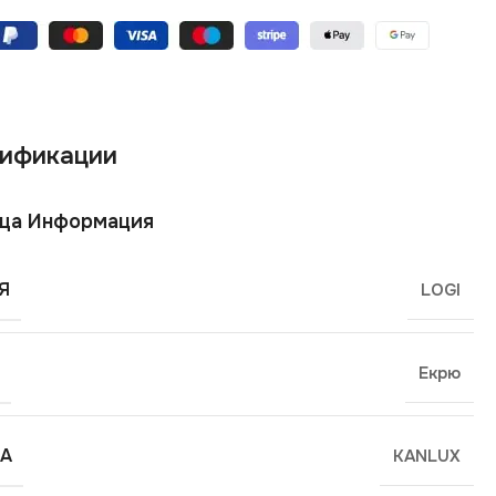
ификации
ща Информация
Я
LOGI
Екрю
А
KANLUX