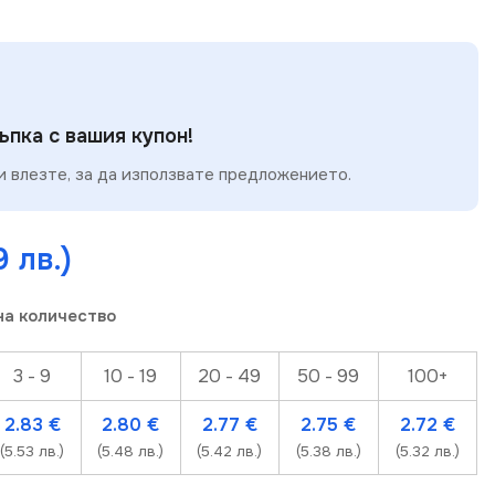
пка с вашия купон!
 влезте, за да използвате предложението.
9 лв.)
на количество
3 - 9
10 - 19
20 - 49
50 - 99
100+
2.83
€
2.80
€
2.77
€
2.75
€
2.72
€
(5.53 лв.)
(5.48 лв.)
(5.42 лв.)
(5.38 лв.)
(5.32 лв.)