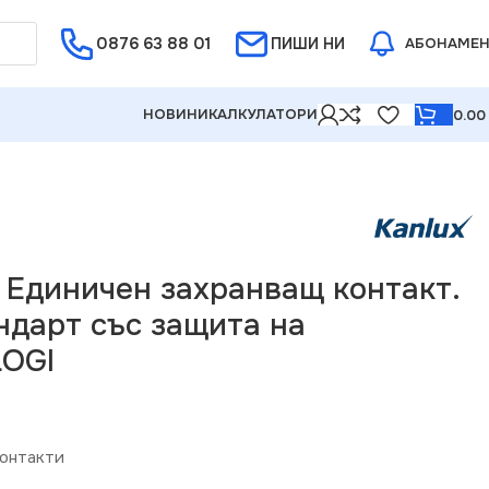
0876 63 88 01
Е ОТ 5%
ПИШИ НИ
АБОНАМЕ
НОВИНИ
КАЛКУЛАТОРИ
0.0
ъс защита на контактите LOGI
9 Единичен захранващ контакт.
ндарт със защита на
LOGI
онтакти