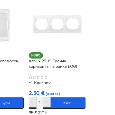
НОВО
нополюсен
Kanlux 25119 Тройна
I
хоризонтална рамка LOGI
Налично
2.50
€
(4.89 лв.)
-
+
Купи
Купи
SKU:
25119