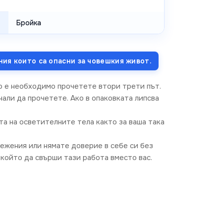
Бройка
ния които са опасни за човешкия живот.
о е необходимо прочетете втори трети път.
али да прочетете. Ако в опаковката липсва
та на осветителните тела както за ваша така
режения или нямате доверие в себе си без
който да свърши тази работа вместо вас.