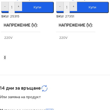
-
+
-
+
Купи
Купи
SKU:
25315
SKU:
27351
НАПРЕЖЕНИЕ (V)
НАПРЕЖЕНИЕ (V)
220V
220V
СЕРИЯ
СЕРИЯ
BIURO
TEKNO
ЦВЯТ
СТЕПЕН НА ЗАЩИТА
Бяло
IP54
МАРКА
KANLUX
14 дни за връщане
МАРКА
KANLUX
Или замяна на продукт
КЛЮЧ
Единичен