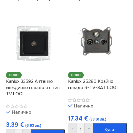
НОВО
НОВО
Kanlux 33592 Антенно
Kanlux 25280 Крайно
междинно гнездо от тип
гнездо R-TV-SAT LOGI
TV LOGI
Налично
Налично
17.34
€
(33.91 лв.)
3.39
€
(6.63 лв.)
-
+
Купи