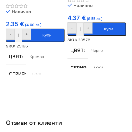
Налично
Налично
4.37
€
(8.55 лв.)
2.35
€
(4.60 лв.)
-
+
Купи
-
+
Купи
SKU:
33578
SKU:
25166
ЦВЯТ
Черно
ЦВЯТ
Кремав
СЕРИЯ
LOGI
СЕРИЯ
LOGI
МАРКА
KANLUX
МАРКА
KANLUX
РАМКА
Петорна
РОЗЕТКА
Отзиви от клиенти
За Телефон RJ11