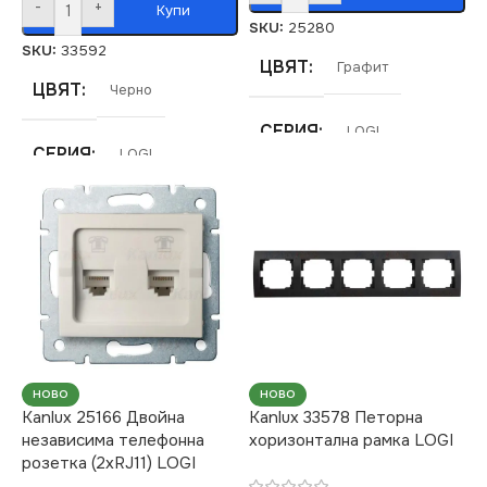
-
+
Купи
SKU:
25280
SKU:
33592
ЦВЯТ
Графит
ЦВЯТ
Черно
СЕРИЯ
LOGI
СЕРИЯ
LOGI
МАРКА
KANLUX
МАРКА
KANLUX
РОЗЕТКА
РОЗЕТКА
За Радио
,
За Сателитна
ТВ
,
За ТВ Антена
За ТВ Антена
НОВО
НОВО
Kanlux 25166 Двойна
Kanlux 33578 Петорна
независима телефонна
хоризонтална рамка LOGI
розетка (2xRJ11) LOGI