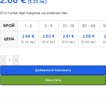
2.66
€
(5.20 лв.)
Отстъпки при покупка на количество
БРОЙ
1 - 2
3 - 9
10 - 19
20 - 49
5
2.66
€
2.63
€
2.61
€
2.58
€
ЦЕНА
(5.20 лв.)
(5.14 лв.)
(5.10 лв.)
(5.05 лв.)
(4
-
+
Добавяне В Количката
Купи Сега