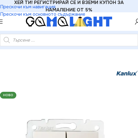
ХЕЙ ТИ! РЕГИСТРИРАЙ СЕ И ВЗЕМИ КУПОН ЗА
Прескочи към навигация
НАМАЛЕНИЕ ОТ 5%
Прескочи към основното съдържание
ериали
»
Ключове
»
Kanlux 25133 Двоен стълбищен ключ LOGI
НОВО