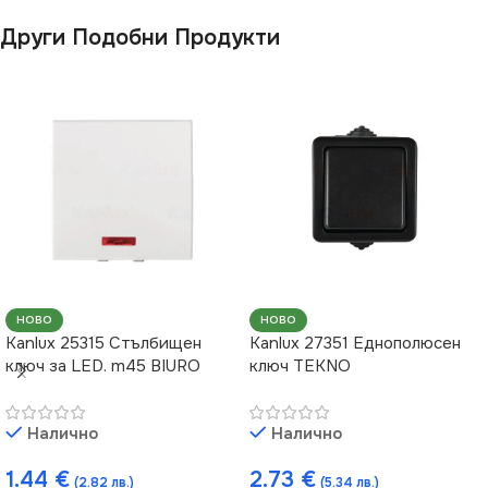
Други Подобни Продукти
НОВО
НОВО
Kanlux 25315 Стълбищен
Kanlux 27351 Еднополюсен
ключ за LED. m45 BIURO
ключ TEKNO
Налично
Налично
1.44
€
2.73
€
(2.82 лв.)
(5.34 лв.)