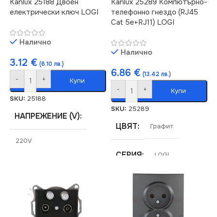
Kanlux 25188 Двоен
Kanlux 25289 Компютърно-
електрически ключ LOGI
телефонно гнездо (RJ45
Cat 5e+RJ11) LOGI
Налично
Налично
3.12
€
(6.10 лв.)
6.86
€
(13.42 лв.)
-
+
Купи
-
+
Купи
SKU:
25188
SKU:
25289
НАПРЕЖЕНИЕ (V)
ЦВЯТ
Графит
220V
СЕРИЯ
LOGI
СЕРИЯ
LOGI
МАРКА
KANLUX
СТЕПЕН НА ЗАЩИТА
РОЗЕТКА