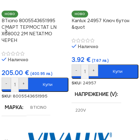
НОВО
НОВО
BTicino 8005543651995
Kanlux 24957 Ключ бутон
СМАРТ ТЕРМОСТАТ LN
&quot
XG8002 2M NETATMO
ЧЕРЕН
Налично
3.92
€
Налично
(7.67 лв.)
-
+
Купи
205.00
€
(400.95 лв.)
SKU:
24957
-
+
Купи
НАПРЕЖЕНИЕ (V)
SKU:
8005543651995
МАРКА
BTICINO
220V
СТЕПЕН НА ЗАЩИТА