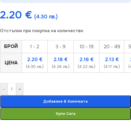
2.20
€
(4.30 лв.)
Отстъпки при покупка на количество
БРОЙ
1 - 2
3 - 9
10 - 19
20 - 49
5
2.20
€
2.18
€
2.16
€
2.13
€
ЦЕНА
(4.30 лв.)
(4.26 лв.)
(4.22 лв.)
(4.17 лв.)
(
-
+
Добавяне В Количката
Купи Сега