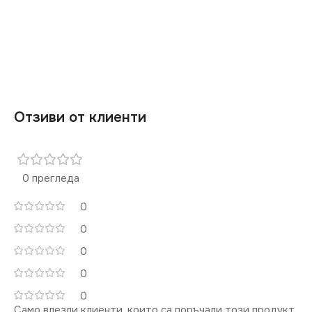
МАРКА
KANLUX
СЕРИЯ
LOGI
РОЗЕТКА
СТЕПЕН НА ЗАЩИТА
За Сателитна ТВ
,
За ТВ
Антена
IP20
Отзиви от клиенти
ЦВЯТ
Графит
0 прегледа
МАРКА
KANLUX
0
0
КОНТАКТ
Двоен
0
0
0
Само влезли клиенти, които са поръчали този продукт,