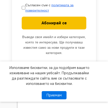
Съгласен съм с
политиката за
поверителност
Абонирай се
Въведи своя имейл и избери категория,
която те интересува. Ще получаваш
известия само за нови продукти в тази
категория.
Използваме бисквитки, за да подобрим вашето
We use cookies to improve your experience on our
изживяване на нашия уебсайт. Продължавайки
website. By browsing this website, you agree to
да разглеждате сайта, вие се съгласявате с
използването на бисквитки.
our use of cookies.
Приемам
Приемам
ПОВЕЧЕ ИНФОРМАЦИЯ
Kanlux