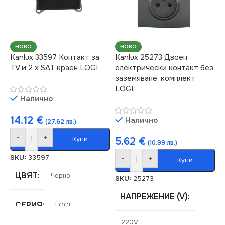
IP20
За Интернет RJ45
ЦВЯТ
Сребърен
НОВО
НОВО
Kanlux 33597 Контакт за
Kanlux 25273 Двоен
МАРКА
KANLUX
TV и 2 х SAT краен LOGI
електрически контакт без
заземяване. комплект
LOGI
КЛЮЧ
Двоен
Налично
14.12
€
Налично
(27.62 лв.)
-
+
Купи
5.62
€
(10.99 лв.)
SKU:
33597
-
+
Купи
ЦВЯТ
Черно
SKU:
25273
НАПРЕЖЕНИЕ (V)
СЕРИЯ
LOGI
220V