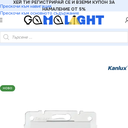
ХЕЙ ТИ! РЕГИСТРИРАЙ СЕ И ВЗЕМИ КУПОН ЗА
Прескочи към навигация
НАМАЛЕНИЕ ОТ 5%
Прескочи към основното съдържание
риали
»
Ключове
»
Kanlux 25081 Стълбищен ключ за LED LOGI
НОВО