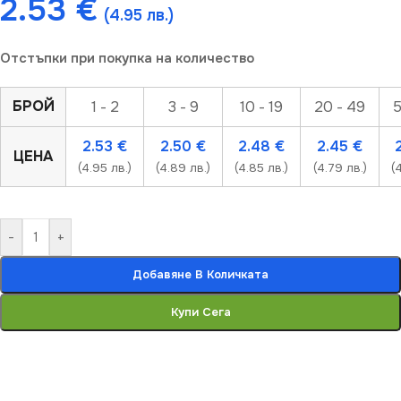
2.53
€
(4.95 лв.)
Отстъпки при покупка на количество
БРОЙ
1 - 2
3 - 9
10 - 19
20 - 49
5
2.53
€
2.50
€
2.48
€
2.45
€
ЦЕНА
(4.95 лв.)
(4.89 лв.)
(4.85 лв.)
(4.79 лв.)
(
-
+
Добавяне В Количката
Купи Сега