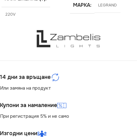
МАРКА
LEGRAND
220V
СТЕПЕН НА ЗАЩИТА
IP20
СЕРИЯ
DOMO
14 дни за връщане
ЦВЯТ
Графит
Или замяна на продукт
МАРКА
KANLUX
Купони за намаление
При регистрация 5% и не само
КЛЮЧ
Двоен
Изгодни цени