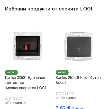
Избрани продукти от серията LOGI
НОВО
НОВО
Kanlux 33581 Единичен
Kanlux 25249 Ключ бутон
контакт за
&quot
високоговорител LOGI
Налично
Налично
3.62
€
(7.08 лв.)