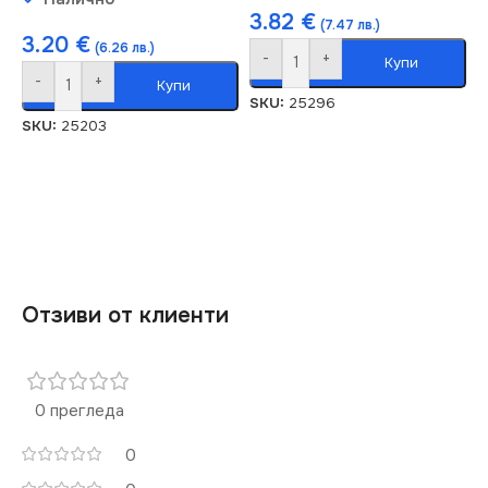
3.82
€
(7.47 лв.)
3.20
€
(6.26 лв.)
-
+
Купи
-
+
Купи
SKU:
25296
SKU:
25203
Отзиви от клиенти
0 прегледа
0