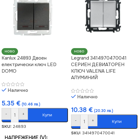
НОВО
НОВО
Kanlux 24893 Двоен
Legrand 3414970470041
електрически ключ LED
СЕРИЕН ДЕВИАТОРЕН
DOMO
КЛЮЧ VALENA LIFE
АЛУМИНИЙ
Налично
Налично
5.35
€
(10.46 лв.)
10.38
€
(20.30 лв.)
-
+
Купи
-
+
Купи
SKU:
24893
SKU:
3414970470041
НАПРЕЖЕНИЕ (V)