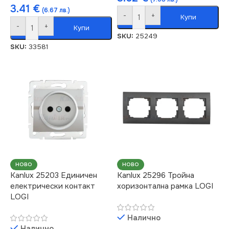
3.41
€
(6.67 лв.)
-
+
Купи
-
+
Купи
SKU:
25249
SKU:
33581
НОВО
НОВО
Kanlux 25203 Единичен
Kanlux 25296 Тройна
електрически контакт
хоризонтална рамка LOGI
LOGI
Налично
Налично